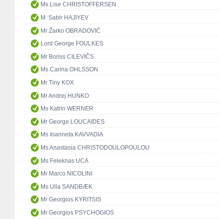
Ms Lise CHRISTOFFERSEN
M. Sabir HAJIYEV
Mr Žarko OBRADOVIĆ
Lord George FOULKES
Mr Boriss CILEVIČS
Ms Carina OHLSSON
Mr Tiny KOX
Mr Andrej HUNKO
Ms Katrin WERNER
Mr George LOUCAIDES
Ms Ioanneta KAVVADIA
Ms Anastasia CHRISTODOULOPOULOU
Ms Feleknas UCA
Mr Marco NICOLINI
Ms Ulla SANDBÆK
Mr Georgios KYRITSIS
Mr Georgios PSYCHOGIOS