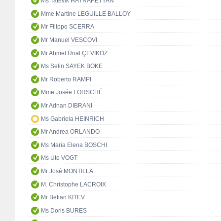
Ms Tatevik HAYRAPETYAN
Mme Martine LEGUILLE BALLOY
Mr Filippo SCERRA
Mr Manuel VESCOVI
Mr Ahmet Ünal ÇEVİKÖZ
Ms Selin SAYEK BÖKE
Mr Roberto RAMPI
Mme Josée LORSCHÉ
Mr Adnan DIBRANI
Ms Gabriela HEINRICH
Mr Andrea ORLANDO
Ms Maria Elena BOSCHI
Ms Ute VOGT
Mr José MONTILLA
M. Christophe LACROIX
Mr Betian KITEV
Ms Doris BURES