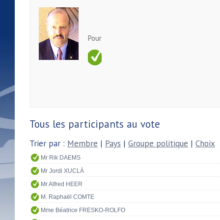
Pour
Tous les participants au vote
Trier par :
Membre
|
Pays
|
Groupe politique
|
Choix
Mr Rik DAEMS
Mr Jordi XUCLÀ
Mr Alfred HEER
M. Raphaël COMTE
Mme Béatrice FRESKO-ROLFO