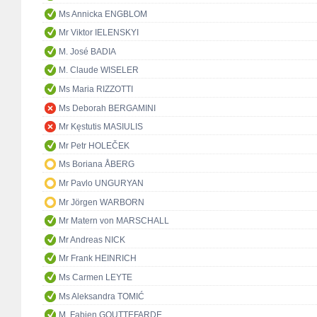
Ms Annicka ENGBLOM
Mr Viktor IELENSKYI
M. José BADIA
M. Claude WISELER
Ms Maria RIZZOTTI
Ms Deborah BERGAMINI
Mr Kęstutis MASIULIS
Mr Petr HOLEČEK
Ms Boriana ÅBERG
Mr Pavlo UNGURYAN
Mr Jörgen WARBORN
Mr Matern von MARSCHALL
Mr Andreas NICK
Mr Frank HEINRICH
Ms Carmen LEYTE
Ms Aleksandra TOMIĆ
M. Fabien GOUTTEFARDE