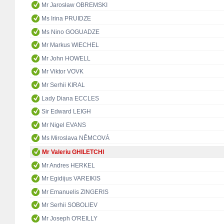
Mr Jarosław OBREMSKI
Ms Irina PRUIDZE
Ms Nino GOGUADZE
Mr Markus WIECHEL
Mr John HOWELL
Mr Viktor VOVK
Mr Serhii KIRAL
Lady Diana ECCLES
Sir Edward LEIGH
Mr Nigel EVANS
Ms Miroslava NĚMCOVÁ
Mr Valeriu GHILETCHI
Mr Andres HERKEL
Mr Egidijus VAREIKIS
Mr Emanuelis ZINGERIS
Mr Serhii SOBOLIEV
Mr Joseph O'REILLY