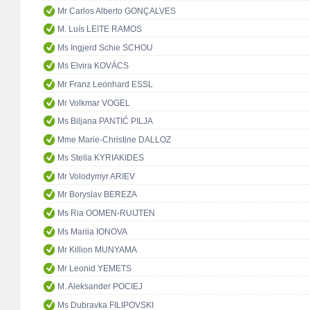
Mr Carlos Alberto GONÇALVES
M. Luís LEITE RAMOS
Ms Ingjerd Schie SCHOU
Ms Elvira KOVÁCS
Mr Franz Leonhard ESSL
Mr Volkmar VOGEL
Ms Biljana PANTIĆ PILJA
Mme Marie-Christine DALLOZ
Ms Stella KYRIAKIDES
Mr Volodymyr ARIEV
Mr Boryslav BEREZA
Ms Ria OOMEN-RUIJTEN
Ms Mariia IONOVA
Mr Killion MUNYAMA
Mr Leonid YEMETS
M. Aleksander POCIEJ
Ms Dubravka FILIPOVSKI