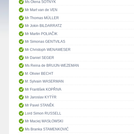
Ms Olena SOTNYK
Mr Mart van de VEN
Mr Thomas MÜLLER
Mr Jokin BILDARRATZ
Mr Martin POLIAČIK
Mr Simonas GENTVILAS
Mr Christoph WENAWESER
Mr Daniel SEGER
Ms Reina de BRUIJN-WEZEMAN
M. Olivier BECHT
M. Sylvain WASERMAN
Mr František KOPŘIVA
Mr Jaroslav KYTÝR
Mr Pavel STANĚK
Lord Simon RUSSELL
Mr Maciej MASŁOWSKI
Ms Branka STAMENKOVIĆ