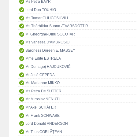
Ms Petra BAYR
Lord Don TOUHIG
Ms Tamar CHUGOSHVILI
Ms Thórhildur Sunna ÆVARSDÓTTIR
M. Gheorghe-Dinu SOCOTAR
Ms Vanessa D'AMBROSIO
Baroness Doreen E. MASSEY
Mme Edite ESTRELA
Mr Domagoj HAJDUKOVIĆ
Mr José CEPEDA
Ms Marianne MIKKO
Ms Petra De SUTTER
Mr Miroslav NENUTIL
Mr Axel SCHÄFER
Mr Frank SCHWABE
Lord Donald ANDERSON
Mr Titus CORLĂŢEAN