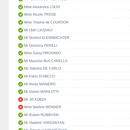
Mme Alexandra LOUIS
Mme Nicole TRISSE
Mme Yolaine de COURSON
Mr Oleh LIASHKO
Mr Norbert KLEINWÄCHTER
Mr Gianluca PERILLI
Mme Daisy PIROVANO
Mr Maurizio BUCCARELLA
Ms Sabrina DE CARLO
Mr Fabio DI MICCO
Mr Alvise MANIERO
Mr Gianni MARILOTTI
Mr Jiři KOBZA
Mme Martine WONNER
Mr Ruben RUBINYAN
Mr Vladimir VARDANYAN