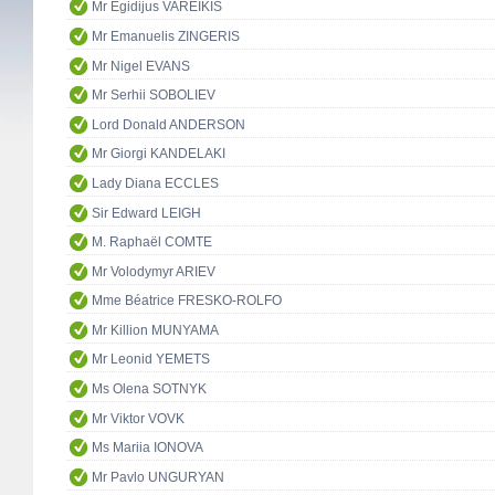
Mr Egidijus VAREIKIS
Mr Emanuelis ZINGERIS
Mr Nigel EVANS
Mr Serhii SOBOLIEV
Lord Donald ANDERSON
Mr Giorgi KANDELAKI
Lady Diana ECCLES
Sir Edward LEIGH
M. Raphaël COMTE
Mr Volodymyr ARIEV
Mme Béatrice FRESKO-ROLFO
Mr Killion MUNYAMA
Mr Leonid YEMETS
Ms Olena SOTNYK
Mr Viktor VOVK
Ms Mariia IONOVA
Mr Pavlo UNGURYAN