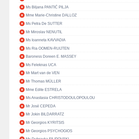
Ms Biljana PANTIĆ PILJA
Mme Marie-Christine DALLOZ
Ms Petra De SUTTER
Mr Miroslav NENUTIL
Ms Ioanneta KAVVADIA
Ms Ria OOMEN-RUIJTEN
Baroness Doreen E. MASSEY
Ms Feleknas UCA
Mr Mart van de VEN
Mr Thomas MÜLLER
Mme Edite ESTRELA
Ms Anastasia CHRISTODOULOPOULOU
Mr José CEPEDA
Mr Jokin BILDARRATZ
Mr Georgios KYRITSIS
Mr Georgios PSYCHOGIOS