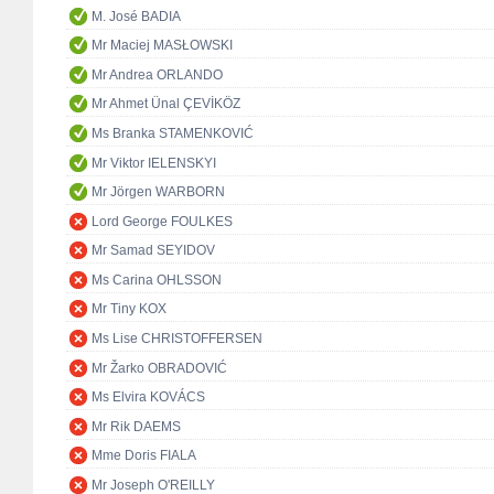
M. José BADIA
Mr Maciej MASŁOWSKI
Mr Andrea ORLANDO
Mr Ahmet Ünal ÇEVİKÖZ
Ms Branka STAMENKOVIĆ
Mr Viktor IELENSKYI
Mr Jörgen WARBORN
Lord George FOULKES
Mr Samad SEYIDOV
Ms Carina OHLSSON
Mr Tiny KOX
Ms Lise CHRISTOFFERSEN
Mr Žarko OBRADOVIĆ
Ms Elvira KOVÁCS
Mr Rik DAEMS
Mme Doris FIALA
Mr Joseph O'REILLY