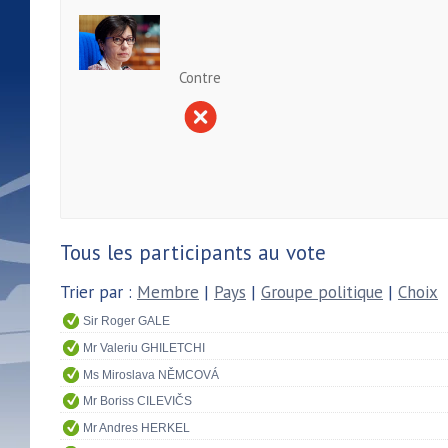
Contre
Tous les participants au vote
Trier par :
Membre
|
Pays
|
Groupe politique
|
Choix
Sir Roger GALE
Mr Valeriu GHILETCHI
Ms Miroslava NĚMCOVÁ
Mr Boriss CILEVIČS
Mr Andres HERKEL