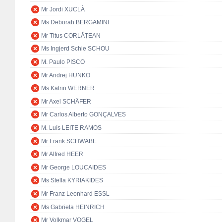
Mr Jordi XUCLÀ
Ms Deborah BERGAMINI
Mr Titus CORLĂŢEAN
Ms Ingjerd Schie SCHOU
M. Paulo PISCO
Mr Andrej HUNKO
Ms Katrin WERNER
Mr Axel SCHÄFER
Mr Carlos Alberto GONÇALVES
M. Luís LEITE RAMOS
Mr Frank SCHWABE
Mr Alfred HEER
Mr George LOUCAIDES
Ms Stella KYRIAKIDES
Mr Franz Leonhard ESSL
Ms Gabriela HEINRICH
Mr Volkmar VOGEL