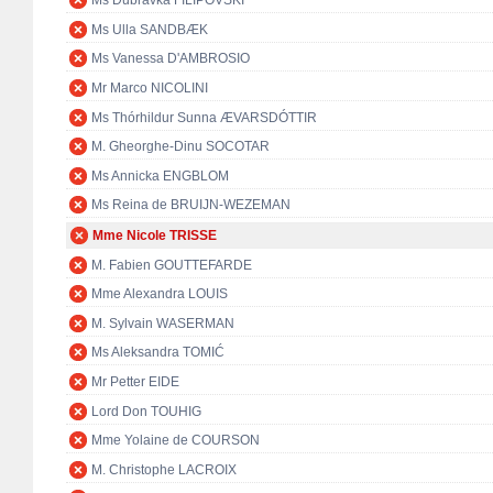
Ms Dubravka FILIPOVSKI
Ms Ulla SANDBÆK
Ms Vanessa D'AMBROSIO
Mr Marco NICOLINI
Ms Thórhildur Sunna ÆVARSDÓTTIR
M. Gheorghe-Dinu SOCOTAR
Ms Annicka ENGBLOM
Ms Reina de BRUIJN-WEZEMAN
Mme Nicole TRISSE
M. Fabien GOUTTEFARDE
Mme Alexandra LOUIS
M. Sylvain WASERMAN
Ms Aleksandra TOMIĆ
Mr Petter EIDE
Lord Don TOUHIG
Mme Yolaine de COURSON
M. Christophe LACROIX