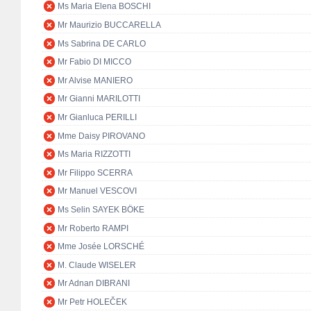
Ms Maria Elena BOSCHI
Mr Maurizio BUCCARELLA
Ms Sabrina DE CARLO
Mr Fabio DI MICCO
Mr Alvise MANIERO
Mr Gianni MARILOTTI
Mr Gianluca PERILLI
Mme Daisy PIROVANO
Ms Maria RIZZOTTI
Mr Filippo SCERRA
Mr Manuel VESCOVI
Ms Selin SAYEK BÖKE
Mr Roberto RAMPI
Mme Josée LORSCHÉ
M. Claude WISELER
Mr Adnan DIBRANI
Mr Petr HOLEČEK