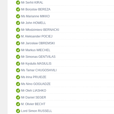
Mr Serhii KIRAL
Mr Boryslav BEREZA
Ms Marianne MIKKO
Mr John HOWELL
Mr Włodzimierz BERNACKI
M. Aleksander POCIEJ
Mr Jarosław OBREMSKI
Mr Markus WIECHEL
Mr Simonas GENTVILAS
Mr Kęstutis MASIULIS
Ms Tamar CHUGOSHVILI
Ms Irina PRUIDZE
Ms Nino GOGUADZE
Mr Oleh LIASHKO
Mr Daniel SEGER
M. Olivier BECHT
Lord Simon RUSSELL