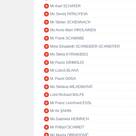
Mr Axel SCHÄFER
Ms Sevinj FATALIYEVA
Mr Stefan SCHENNACH
Ms Anne-Mari VIROLAINEN
Mr Frank SCHWABE
Mme Elisabeth SCHNEIDER-SCHNEITER
Ms Stella KYRIAKIDES
Mr Paolo GRIMOLDI
Mr Ľuboš BLAHA
M. Pavol GOGA
Ms Stefana MILADINOVIĆ
Lord Richard BALFE
Mr Franz Leonhard ESSL
Mr Ali ŞAHİN
Ms Gabriela HEINRICH
Mr Frithjof SCHMIDT
Ms Marija OBRADOVIĆ