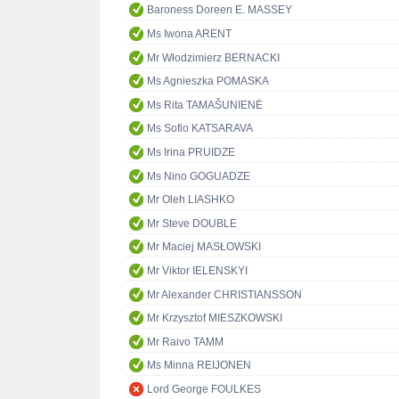
Baroness Doreen E. MASSEY
Ms Iwona ARENT
Mr Włodzimierz BERNACKI
Ms Agnieszka POMASKA
Ms Rita TAMAŠUNIENĖ
Ms Sofio KATSARAVA
Ms Irina PRUIDZE
Ms Nino GOGUADZE
Mr Oleh LIASHKO
Mr Steve DOUBLE
Mr Maciej MASŁOWSKI
Mr Viktor IELENSKYI
Mr Alexander CHRISTIANSSON
Mr Krzysztof MIESZKOWSKI
Mr Raivo TAMM
Ms Minna REIJONEN
Lord George FOULKES