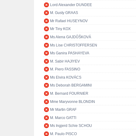
Lord Alexander DUNDEE
M. Gusty GRAAS
Mr Rafael HUSEYNOV
Mr Tiny KOX
Ms Alena GAJDŮŠKOVÁ
Ms Lise CHRISTOFFERSEN
Ms Ganira PASHAYEVA
M. Sabir HAJIYEV
M. Piero FASSINO
Ms Elvira KOVÁCS
Ms Deborah BERGAMINI
M. Bernard FOURNIER
Mme Maryvonne BLONDIN
Mr Martin GRAF
M. Marco GATTI
Ms Ingjerd Schie SCHOU
M. Paulo PISCO