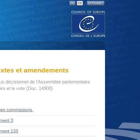
EN
FR
EXTRANET
textes et amendements
us décisionnel de l'Assemblée parlementaire
rs et le vote (Doc. 14900)
 en commissions
ment 3
ment 133