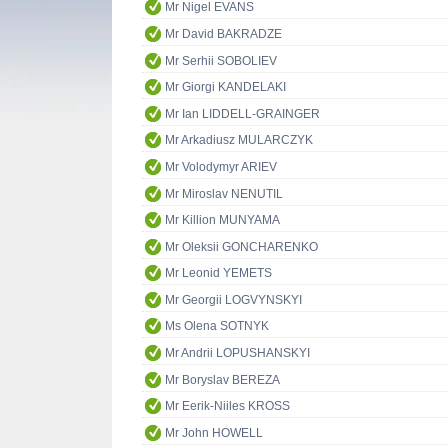
Mr Nigel EVANS
Mr David BAKRADZE
Mr Serhii SOBOLIEV
Mr Giorgi KANDELAKI
Mr Ian LIDDELL-GRAINGER
Mr Arkadiusz MULARCZYK
Mr Volodymyr ARIEV
Mr Miroslav NENUTIL
Mr Killion MUNYAMA
Mr Oleksii GONCHARENKO
Mr Leonid YEMETS
Mr Georgii LOGVYNSKYI
Ms Olena SOTNYK
Mr Andrii LOPUSHANSKYI
Mr Boryslav BEREZA
Mr Eerik-Niiles KROSS
Mr John HOWELL