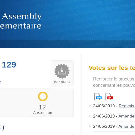
 129
Votes sur les 
Renforcer le process
e
IMPRIMER
concernant les pouvoi
12
24/06/2019 -
Renvois
Abstention
24/06/2019 -
Amende
C)
24/06/2019 -
Amende