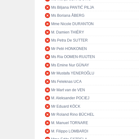
Ms Biljana PANTIĆ PILJA
Ms Boriana ÅBERG
Mme Nicole DURANTON
M. Damien THIÉRY
Ms Petra De SUTTER
Mr Petri HONKONEN
Ms Ria OOMEN-RUIJTEN
Ms Emine Nur GÜNAY
Mr Mustafa YENEROĞLU
Ms Feleknas UCA
Mr Mart van de VEN
M. Aleksander POCIEJ
Mr Eduard KÖCK
Mr Roland Rino BÜCHEL
M. Manuel TORNARE
M. Filippo LOMBARDI