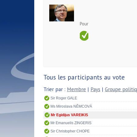
Pour
Tous les participants au vote
Trier par :
Membre
|
Pays
|
Groupe politi
Sir Roger GALE
Ms Miroslava NĚMCOVÁ
Mr Egidijus VAREIKIS
Mr Emanuelis ZINGERIS
Sir Christopher CHOPE