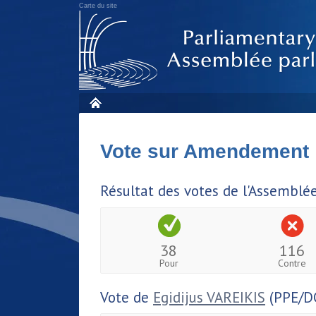
Carte du site
Vote sur Amendement
Résultat des votes de l'Assemblé
38
116
Pour
Contre
Vote de
Egidijus VAREIKIS
(PPE/D