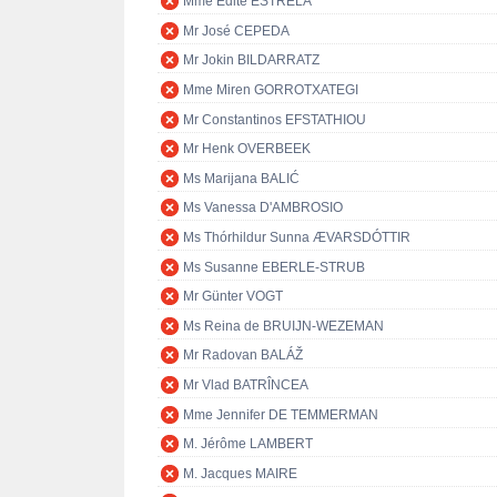
Mme Edite ESTRELA
Mr José CEPEDA
Mr Jokin BILDARRATZ
Mme Miren GORROTXATEGI
Mr Constantinos EFSTATHIOU
Mr Henk OVERBEEK
Ms Marijana BALIĆ
Ms Vanessa D'AMBROSIO
Ms Thórhildur Sunna ÆVARSDÓTTIR
Ms Susanne EBERLE-STRUB
Mr Günter VOGT
Ms Reina de BRUIJN-WEZEMAN
Mr Radovan BALÁŽ
Mr Vlad BATRÎNCEA
Mme Jennifer DE TEMMERMAN
M. Jérôme LAMBERT
M. Jacques MAIRE