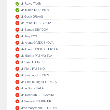
Mr Raivo TAMM
Ms Minna REIJONEN
M. Gusty GRAAS
Mr Rafael HUSEYNOV
Mr Samad SEYIDOV
Mr Tiny KOX
Ms Alena GAJDŮŠKOVÁ
Ms Lise CHRISTOFFERSEN
Ms Ganira PASHAYEVA
M. Sabir HAJIYEV
M. Piero FASSINO
Mr Kimmo KILJUNEN
Mr Yıldırım Tuğrul TÜRKEŞ
Mme Doris FIALA
Ms Deborah BERGAMINI
M. Bernard FOURNIER
Mme Maryvonne BLONDIN