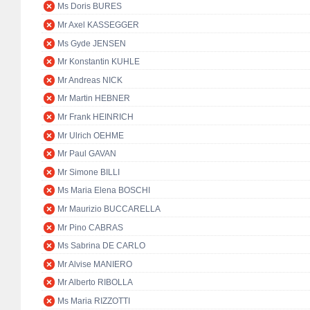
Ms Doris BURES
Mr Axel KASSEGGER
Ms Gyde JENSEN
Mr Konstantin KUHLE
Mr Andreas NICK
Mr Martin HEBNER
Mr Frank HEINRICH
Mr Ulrich OEHME
Mr Paul GAVAN
Mr Simone BILLI
Ms Maria Elena BOSCHI
Mr Maurizio BUCCARELLA
Mr Pino CABRAS
Ms Sabrina DE CARLO
Mr Alvise MANIERO
Mr Alberto RIBOLLA
Ms Maria RIZZOTTI