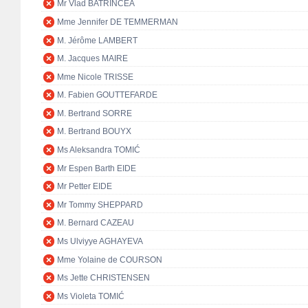
Mr Vlad BATRÎNCEA
Mme Jennifer DE TEMMERMAN
M. Jérôme LAMBERT
M. Jacques MAIRE
Mme Nicole TRISSE
M. Fabien GOUTTEFARDE
M. Bertrand SORRE
M. Bertrand BOUYX
Ms Aleksandra TOMIĆ
Mr Espen Barth EIDE
Mr Petter EIDE
Mr Tommy SHEPPARD
M. Bernard CAZEAU
Ms Ulviyye AGHAYEVA
Mme Yolaine de COURSON
Ms Jette CHRISTENSEN
Ms Violeta TOMIĆ