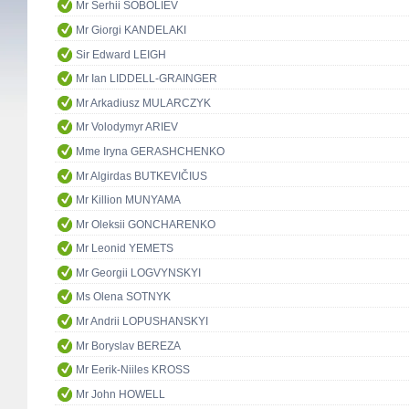
Mr Serhii SOBOLIEV
Mr Giorgi KANDELAKI
Sir Edward LEIGH
Mr Ian LIDDELL-GRAINGER
Mr Arkadiusz MULARCZYK
Mr Volodymyr ARIEV
Mme Iryna GERASHCHENKO
Mr Algirdas BUTKEVIČIUS
Mr Killion MUNYAMA
Mr Oleksii GONCHARENKO
Mr Leonid YEMETS
Mr Georgii LOGVYNSKYI
Ms Olena SOTNYK
Mr Andrii LOPUSHANSKYI
Mr Boryslav BEREZA
Mr Eerik-Niiles KROSS
Mr John HOWELL