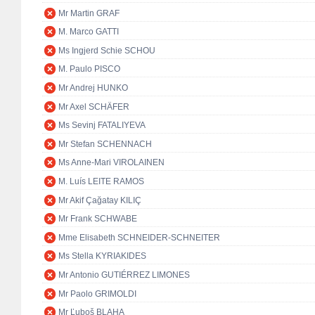
Mr Martin GRAF
M. Marco GATTI
Ms Ingjerd Schie SCHOU
M. Paulo PISCO
Mr Andrej HUNKO
Mr Axel SCHÄFER
Ms Sevinj FATALIYEVA
Mr Stefan SCHENNACH
Ms Anne-Mari VIROLAINEN
M. Luís LEITE RAMOS
Mr Akif Çağatay KILIÇ
Mr Frank SCHWABE
Mme Elisabeth SCHNEIDER-SCHNEITER
Ms Stella KYRIAKIDES
Mr Antonio GUTIÉRREZ LIMONES
Mr Paolo GRIMOLDI
Mr Ľuboš BLAHA