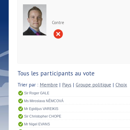
Contre
Tous les participants au vote
Trier par :
Membre
|
Pays
|
Groupe politique
|
Choix
Sir Roger GALE
Ms Miroslava NĚMCOVÁ
Mr Egidijus VAREIKIS
Sir Christopher CHOPE
Mr Nigel EVANS