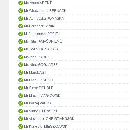
Ms Iwona ARENT
Mr Włodzimierz BERNACKI
Ms Agnieszka POMASKA
Mr Grzegorz JANIK
M. Aleksander POCIEJ
Ms Rita TAMAŠUNIENĖ
Ms Sofio KATSARAVA
Ms Irina PRUIDZE
Ms Nino GOGUADZE
Mr Marek AST
Mr Oleh LIASHKO
Mr Steve DOUBLE
Mr Maciej MASŁOWSKI
Mr Błażej PARDA
Mr Viktor IELENSKYI
Mr Alexander CHRISTIANSSON
Mr Krzysztof MIESZKOWSKI