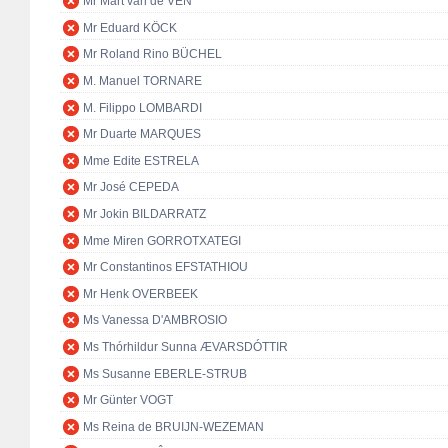
Mr Mart van de VEN
Mr Eduard KÖCK
Mr Roland Rino BÜCHEL
M. Manuel TORNARE
M. Filippo LOMBARDI
Mr Duarte MARQUES
Mme Edite ESTRELA
Mr José CEPEDA
Mr Jokin BILDARRATZ
Mme Miren GORROTXATEGI
Mr Constantinos EFSTATHIOU
Mr Henk OVERBEEK
Ms Vanessa D'AMBROSIO
Ms Thórhildur Sunna ÆVARSDÓTTIR
Ms Susanne EBERLE-STRUB
Mr Günter VOGT
Ms Reina de BRUIJN-WEZEMAN