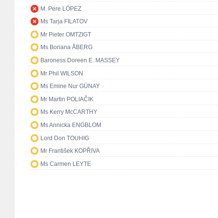
M. Pere LÓPEZ
Ms Tarja FILATOV
Mr Pieter OMTZIGT
Ms Boriana ÅBERG
Baroness Doreen E. MASSEY
Mr Phil WILSON
Ms Emine Nur GÜNAY
Mr Martin POLIAČIK
Ms Kerry McCARTHY
Ms Annicka ENGBLOM
Lord Don TOUHIG
Mr František KOPŘIVA
Ms Carmen LEYTE