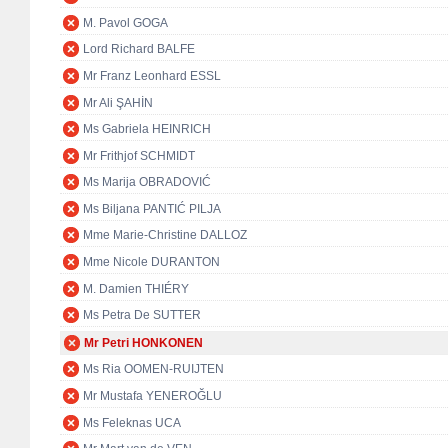
M. Pavol GOGA
Lord Richard BALFE
Mr Franz Leonhard ESSL
Mr Ali ŞAHİN
Ms Gabriela HEINRICH
Mr Frithjof SCHMIDT
Ms Marija OBRADOVIĆ
Ms Biljana PANTIĆ PILJA
Mme Marie-Christine DALLOZ
Mme Nicole DURANTON
M. Damien THIÉRY
Ms Petra De SUTTER
Mr Petri HONKONEN
Ms Ria OOMEN-RUIJTEN
Mr Mustafa YENEROĞLU
Ms Feleknas UCA