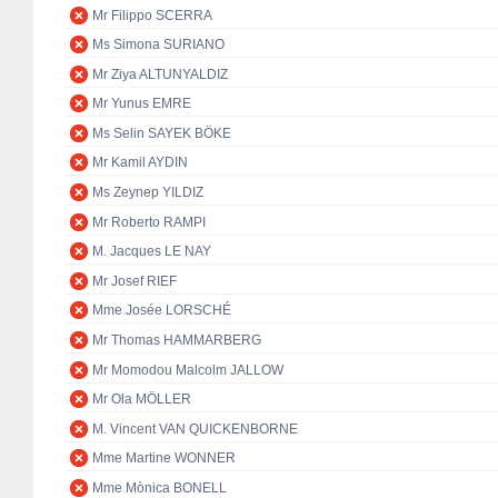
Mr Filippo SCERRA
Ms Simona SURIANO
Mr Ziya ALTUNYALDIZ
Mr Yunus EMRE
Ms Selin SAYEK BÖKE
Mr Kamil AYDIN
Ms Zeynep YILDIZ
Mr Roberto RAMPI
M. Jacques LE NAY
Mr Josef RIEF
Mme Josée LORSCHÉ
Mr Thomas HAMMARBERG
Mr Momodou Malcolm JALLOW
Mr Ola MÖLLER
M. Vincent VAN QUICKENBORNE
Mme Martine WONNER
Mme Mònica BONELL