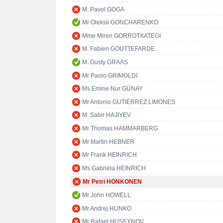
M. Pavol GOGA
Mr Oleksii GONCHARENKO
Mme Miren GORROTXATEGI
M. Fabien GOUTTEFARDE
M. Gusty GRAAS
Mr Paolo GRIMOLDI
Ms Emine Nur GÜNAY
Mr Antonio GUTIÉRREZ LIMONES
M. Sabir HAJIYEV
Mr Thomas HAMMARBERG
Mr Martin HEBNER
Mr Frank HEINRICH
Ms Gabriela HEINRICH
Mr Petri HONKONEN
Mr John HOWELL
Mr Andrej HUNKO
Mr Rafael HUSEYNOV