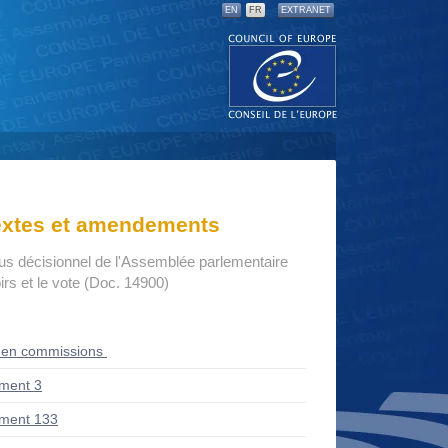
EN
FR
EXTRANET
textes et amendements
us décisionnel de l'Assemblée parlementaire
rs et le vote (Doc. 14900)
 en commissions
ment 3
ment 133