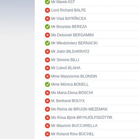
Mr Marek AST
Lord Richard BALFE
Mr Vlad BATRÎNCEA
Mr Boryslav BEREZA
Ms Deborah BERGAMINI
Mr Włodzimierz BERNACKI
Mr Jokin BILDARRATZ
Mr Simone BILLI
Mr Ľuboš BLAHA
Mme Maryvonne BLONDIN
Mme Mònica BONELL
Ms Maria Elena BOSCHI
M. Bertrand BOUYX
Ms Reina de BRUIJN-WEZEMAN
Ms Rósa Björk BRYNJÓLFSDÓTTIR
Mr Maurizio BUCCARELLA
Mr Roland Rino BÜCHEL