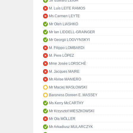
Sir Edward LEIGH
M. Luís LEITE RAMOS
Ms Carmen LEYTE
Mr Oleh LIASHKO
Mr Ian LIDDELL-GRAINGER
Mr Georgii LOGVYNSKYI
M. Filippo LOMBARDI
M. Pere LÓPEZ
Mme Josée LORSCHÉ
M. Jacques MAIRE
Mr Alvise MANIERO
Mr Maciej MASŁOWSKI
Baroness Doreen E. MASSEY
Ms Kerry McCARTHY
Mr Krzysztof MIESZKOWSKI
Mr Ola MÖLLER
Mr Arkadiusz MULARCZYK