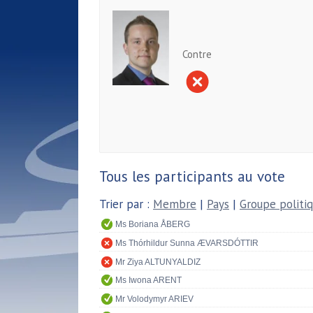
Contre
Tous les participants au vote
Trier par :
Membre
|
Pays
|
Groupe politi
Ms Boriana ÅBERG
Ms Thórhildur Sunna ÆVARSDÓTTIR
Mr Ziya ALTUNYALDIZ
Ms Iwona ARENT
Mr Volodymyr ARIEV