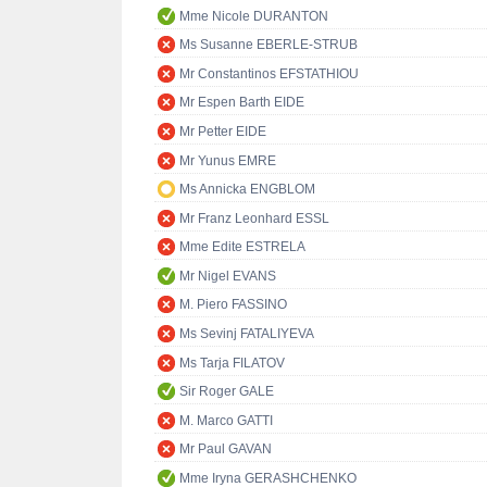
Mme Nicole DURANTON
Ms Susanne EBERLE-STRUB
Mr Constantinos EFSTATHIOU
Mr Espen Barth EIDE
Mr Petter EIDE
Mr Yunus EMRE
Ms Annicka ENGBLOM
Mr Franz Leonhard ESSL
Mme Edite ESTRELA
Mr Nigel EVANS
M. Piero FASSINO
Ms Sevinj FATALIYEVA
Ms Tarja FILATOV
Sir Roger GALE
M. Marco GATTI
Mr Paul GAVAN
Mme Iryna GERASHCHENKO