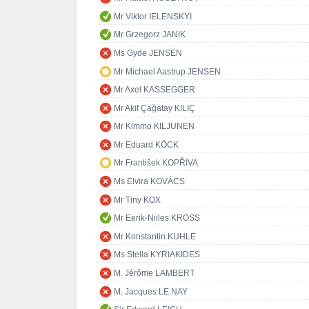
Mr Viktor IELENSKYI
Mr Grzegorz JANIK
Ms Gyde JENSEN
Mr Michael Aastrup JENSEN
Mr Axel KASSEGGER
Mr Akif Çağatay KILIÇ
Mr Kimmo KILJUNEN
Mr Eduard KÖCK
Mr František KOPŘIVA
Ms Elvira KOVÁCS
Mr Tiny KOX
Mr Eerik-Niiles KROSS
Mr Konstantin KUHLE
Ms Stella KYRIAKIDES
M. Jérôme LAMBERT
M. Jacques LE NAY