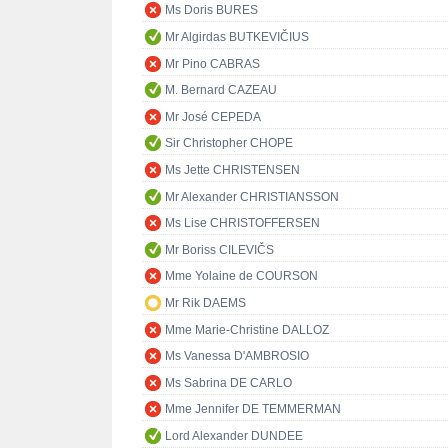
Ms Doris BURES
Mr Algirdas BUTKEVIČIUS
Mr Pino CABRAS
M. Bernard CAZEAU
Mr José CEPEDA
Sir Christopher CHOPE
Ms Jette CHRISTENSEN
Mr Alexander CHRISTIANSSON
Ms Lise CHRISTOFFERSEN
Mr Boriss CILEVIČS
Mme Yolaine de COURSON
Mr Rik DAEMS
Mme Marie-Christine DALLOZ
Ms Vanessa D'AMBROSIO
Ms Sabrina DE CARLO
Mme Jennifer DE TEMMERMAN
Lord Alexander DUNDEE