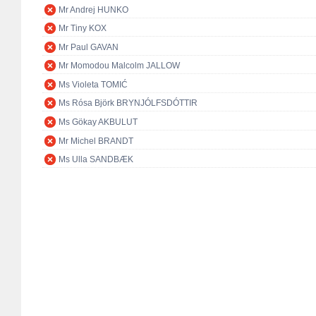
Mr Andrej HUNKO
Mr Tiny KOX
Mr Paul GAVAN
Mr Momodou Malcolm JALLOW
Ms Violeta TOMIĆ
Ms Rósa Björk BRYNJÓLFSDÓTTIR
Ms Gökay AKBULUT
Mr Michel BRANDT
Ms Ulla SANDBÆK