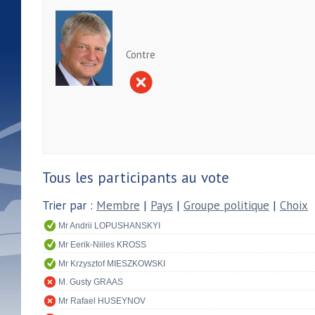
Contre
Tous les participants au vote
Trier par :
Membre
|
Pays
|
Groupe politique
|
Choix
Mr Andrii LOPUSHANSKYI
Mr Eerik-Niiles KROSS
Mr Krzysztof MIESZKOWSKI
M. Gusty GRAAS
Mr Rafael HUSEYNOV