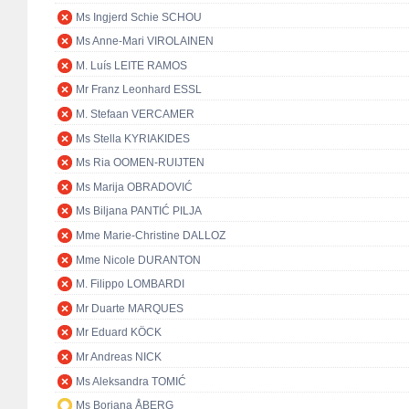
Ms Ingjerd Schie SCHOU
Ms Anne-Mari VIROLAINEN
M. Luís LEITE RAMOS
Mr Franz Leonhard ESSL
M. Stefaan VERCAMER
Ms Stella KYRIAKIDES
Ms Ria OOMEN-RUIJTEN
Ms Marija OBRADOVIĆ
Ms Biljana PANTIĆ PILJA
Mme Marie-Christine DALLOZ
Mme Nicole DURANTON
M. Filippo LOMBARDI
Mr Duarte MARQUES
Mr Eduard KÖCK
Mr Andreas NICK
Ms Aleksandra TOMIĆ
Ms Boriana ÅBERG