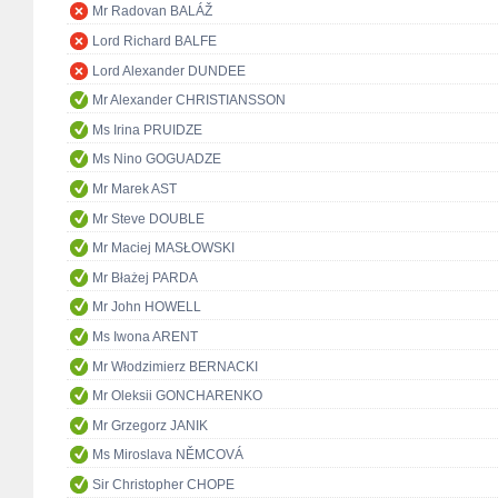
Mr Radovan BALÁŽ
Lord Richard BALFE
Lord Alexander DUNDEE
Mr Alexander CHRISTIANSSON
Ms Irina PRUIDZE
Ms Nino GOGUADZE
Mr Marek AST
Mr Steve DOUBLE
Mr Maciej MASŁOWSKI
Mr Błażej PARDA
Mr John HOWELL
Ms Iwona ARENT
Mr Włodzimierz BERNACKI
Mr Oleksii GONCHARENKO
Mr Grzegorz JANIK
Ms Miroslava NĚMCOVÁ
Sir Christopher CHOPE