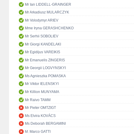
Mr Ian LIDDELL-GRAINGER
Mr Arkadiusz MULARCZYK
Mr Volodymyr ARIEV
Mme Iryna GERASHCHENKO
Mr Serhii SOBOLIEV
Mr Giorgi KANDELAKI
Mr Egidijus VAREIKIS
Mr Emanuelis ZINGERIS
Mr Georgii LOGVYNSKYI
Ms Agnieszka POMASKA
Mr Viktor IELENSKYI
Mr Killion MUNYAMA
Mr Raivo TAMM
Mr Pieter OMTZIGT
Ms Elvira KOVÁCS
Ms Deborah BERGAMINI
M. Marco GATTI