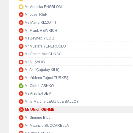
Ms Annicka ENGBLOM
Mr Josef RIEF
Ms Maria RIZZOTTI
Mr Frank HEINRICH
Ms Zeynep YILDIZ
Mr Mustafa YENEROĞLU
Ms Emine Nur GÜNAY
Mr Ali ŞAHİN
Mr Akif Çağatay KILIÇ
Mr Yıldırım Tuğrul TÜRKEŞ
Mr Oleh LIASHKO
Ms Arzu ERDEM
Mme Martine LEGUILLE BALLOY
Mr Ulrich OEHME
Mr Simone BILLI
Mr Maurizio BUCCARELLA