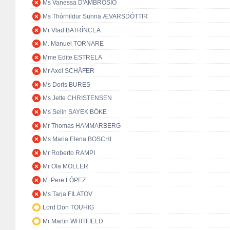
Ms Vanessa D'AMBROSIO
Ms Thórhildur Sunna ÆVARSDÓTTIR
Mr Vlad BATRÎNCEA
M. Manuel TORNARE
Mme Edite ESTRELA
Mr Axel SCHÄFER
Ms Doris BURES
Ms Jette CHRISTENSEN
Ms Selin SAYEK BÖKE
Mr Thomas HAMMARBERG
Ms Maria Elena BOSCHI
Mr Roberto RAMPI
Mr Ola MÖLLER
M. Pere LÓPEZ
Ms Tarja FILATOV
Lord Don TOUHIG
Mr Martin WHITFIELD