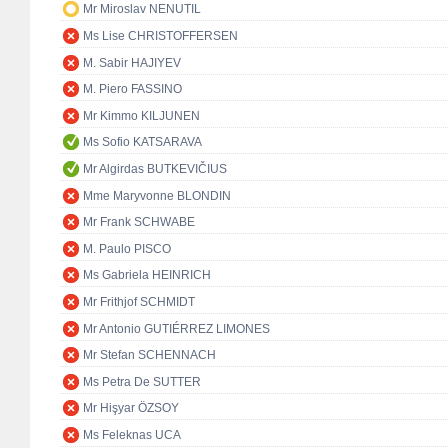
Mr Miroslav NENUTIL
Ms Lise CHRISTOFFERSEN
M. Sabir HAJIYEV
M. Piero FASSINO
Mr Kimmo KILJUNEN
Ms Sofio KATSARAVA
Mr Algirdas BUTKEVIČIUS
Mme Maryvonne BLONDIN
Mr Frank SCHWABE
M. Paulo PISCO
Ms Gabriela HEINRICH
Mr Frithjof SCHMIDT
Mr Antonio GUTIÉRREZ LIMONES
Mr Stefan SCHENNACH
Ms Petra De SUTTER
Mr Hişyar ÖZSOY
Ms Feleknas UCA