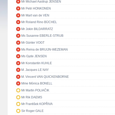
Mr Michael Aastrup JENSEN
Mr Petri HONKONEN
Mr Mart van de VEN
Mr Roland Rino BÜCHEL
Mr Jokin BILDARRATZ
Ms Susanne EBERLE-STRUB
Mr Günter VOGT
Ms Reina de BRUIJN-WEZEMAN
Ms Gyde JENSEN
Mr Konstantin KUHLE
M. Jacques LE NAY
M. Vincent VAN QUICKENBORNE
Mme Mònica BONELL
Mr Martin POLIAČIK
Mr Rik DAEMS
Mr František KOPŘIVA
Sir Roger GALE