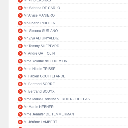
Mr Pino CABRAS
Ms Sabrina DE CARLO
Mr Alvise MANIERO
Mr Alberto RIBOLLA
Ms Simona SURIANO
Mr Ziya ALTUNYALDIZ
Mr Tommy SHEPPARD
M. André GATTOLIN
Mme Yolaine de COURSON
Mme Nicole TRISSE
M. Fabien GOUTTEFARDE
M. Bertrand SORRE
M. Bertrand BOUYX
Mme Marie-Christine VERDIER-JOUCLAS
Mr Martin HEBNER
Mme Jennifer DE TEMMERMAN
M. Jérôme LAMBERT