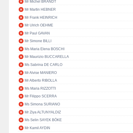
Mr Michel BRANDT
Mr Martin HEBNER
Mr Frank HEINRICH
Mr Ulrich OEHME
Mr Paul GAVAN
Mr Simone BILLI
Ms Maria Elena BOSCHI
Mr Maurizio BUCCARELLA
Ms Sabrina DE CARLO
Mr Alvise MANIERO
Mr Alberto RIBOLLA
Ms Maria RIZZOTTI
Mr Filippo SCERRA
Ms Simona SURIANO
Mr Ziya ALTUNYALDIZ
Ms Selin SAYEK BÖKE
Mr Kamil AYDIN