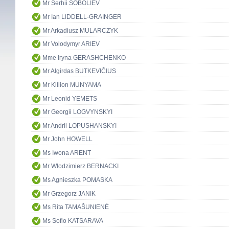
Mr Serhii SOBOLIEV
Mr Ian LIDDELL-GRAINGER
Mr Arkadiusz MULARCZYK
Mr Volodymyr ARIEV
Mme Iryna GERASHCHENKO
Mr Algirdas BUTKEVIČIUS
Mr Killion MUNYAMA
Mr Leonid YEMETS
Mr Georgii LOGVYNSKYI
Mr Andrii LOPUSHANSKYI
Mr John HOWELL
Ms Iwona ARENT
Mr Włodzimierz BERNACKI
Ms Agnieszka POMASKA
Mr Grzegorz JANIK
Ms Rita TAMAŠUNIENĖ
Ms Sofio KATSARAVA