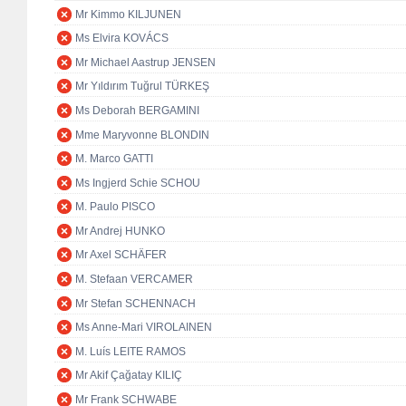
Mr Kimmo KILJUNEN
Ms Elvira KOVÁCS
Mr Michael Aastrup JENSEN
Mr Yıldırım Tuğrul TÜRKEŞ
Ms Deborah BERGAMINI
Mme Maryvonne BLONDIN
M. Marco GATTI
Ms Ingjerd Schie SCHOU
M. Paulo PISCO
Mr Andrej HUNKO
Mr Axel SCHÄFER
M. Stefaan VERCAMER
Mr Stefan SCHENNACH
Ms Anne-Mari VIROLAINEN
M. Luís LEITE RAMOS
Mr Akif Çağatay KILIÇ
Mr Frank SCHWABE