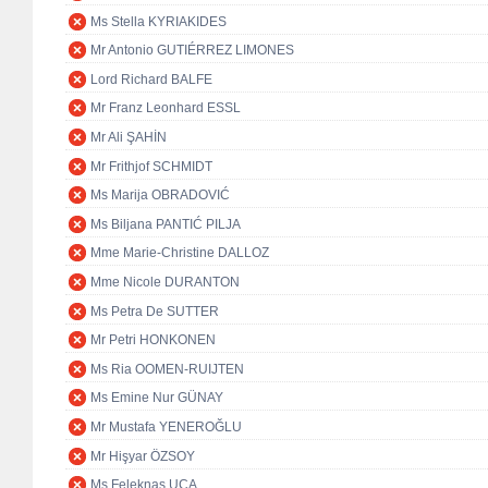
Ms Stella KYRIAKIDES
Mr Antonio GUTIÉRREZ LIMONES
Lord Richard BALFE
Mr Franz Leonhard ESSL
Mr Ali ŞAHİN
Mr Frithjof SCHMIDT
Ms Marija OBRADOVIĆ
Ms Biljana PANTIĆ PILJA
Mme Marie-Christine DALLOZ
Mme Nicole DURANTON
Ms Petra De SUTTER
Mr Petri HONKONEN
Ms Ria OOMEN-RUIJTEN
Ms Emine Nur GÜNAY
Mr Mustafa YENEROĞLU
Mr Hişyar ÖZSOY
Ms Feleknas UCA