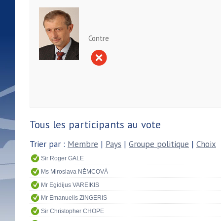
Contre
Tous les participants au vote
Trier par :
Membre
|
Pays
|
Groupe politique
|
Choix
Sir Roger GALE
Ms Miroslava NĚMCOVÁ
Mr Egidijus VAREIKIS
Mr Emanuelis ZINGERIS
Sir Christopher CHOPE