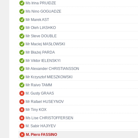
Ms Irina PRUIDZE
Ms Nino GOGUADZE
Mr Marek AST
Mr Oleh LIASHKO
Mr Steve DOUBLE
Mr Maciej MASŁOWSKI
Mr Błażej PARDA
Mr Viktor IELENSKYI
Mr Alexander CHRISTIANSSON
Mr Krzysztof MIESZKOWSKI
Mr Raivo TAMM
M. Gusty GRAAS
Mr Rafael HUSEYNOV
Mr Tiny KOX
Ms Lise CHRISTOFFERSEN
M. Sabir HAJIYEV
M. Piero FASSINO