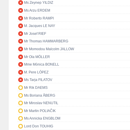
Ms Zeynep YILDIZ
Ms Arzu ERDEM
Mr Roberto RAMPI
M. Jacques LE NAY
Mr Josef RIEF
Mr Thomas HAMMARBERG
Mr Momodou Malcolm JALLOW
Mr Ola MÖLLER
Mme Mònica BONELL
M. Pere LÓPEZ
Ms Tarja FILATOV
Mr Rik DAEMS
Ms Boriana ÅBERG
Mr Miroslav NENUTIL
Mr Martin POLIAČIK
Ms Annicka ENGBLOM
Lord Don TOUHIG