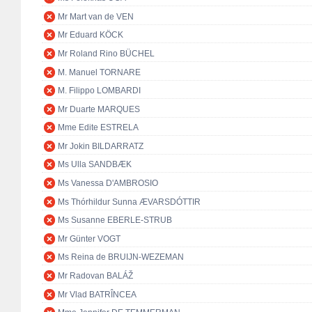
Mr Mart van de VEN
Mr Eduard KÖCK
Mr Roland Rino BÜCHEL
M. Manuel TORNARE
M. Filippo LOMBARDI
Mr Duarte MARQUES
Mme Edite ESTRELA
Mr Jokin BILDARRATZ
Ms Ulla SANDBÆK
Ms Vanessa D'AMBROSIO
Ms Thórhildur Sunna ÆVARSDÓTTIR
Ms Susanne EBERLE-STRUB
Mr Günter VOGT
Ms Reina de BRUIJN-WEZEMAN
Mr Radovan BALÁŽ
Mr Vlad BATRÎNCEA