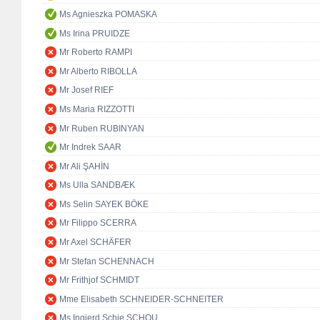
Ms Agnieszka POMASKA
Ms Irina PRUIDZE
Mr Roberto RAMPI
Mr Alberto RIBOLLA
Mr Josef RIEF
Ms Maria RIZZOTTI
Mr Ruben RUBINYAN
Mr Indrek SAAR
Mr Ali ŞAHİN
Ms Ulla SANDBÆK
Ms Selin SAYEK BÖKE
Mr Filippo SCERRA
Mr Axel SCHÄFER
Mr Stefan SCHENNACH
Mr Frithjof SCHMIDT
Mme Elisabeth SCHNEIDER-SCHNEITER
Ms Ingjerd Schie SCHOU