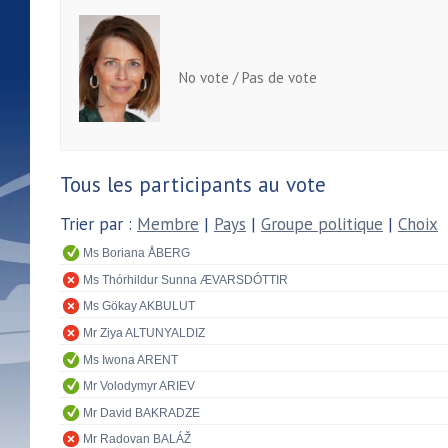
No vote / Pas de vote
Tous les participants au vote
Trier par :
Membre
|
Pays
|
Groupe politique
|
Choix
Ms Boriana ÅBERG
Ms Thórhildur Sunna ÆVARSDÓTTIR
Ms Gökay AKBULUT
Mr Ziya ALTUNYALDIZ
Ms Iwona ARENT
Mr Volodymyr ARIEV
Mr David BAKRADZE
Mr Radovan BALÁŽ