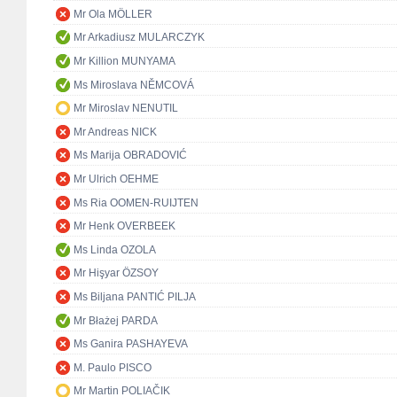
Mr Ola MÖLLER
Mr Arkadiusz MULARCZYK
Mr Killion MUNYAMA
Ms Miroslava NĚMCOVÁ
Mr Miroslav NENUTIL
Mr Andreas NICK
Ms Marija OBRADOVIĆ
Mr Ulrich OEHME
Ms Ria OOMEN-RUIJTEN
Mr Henk OVERBEEK
Ms Linda OZOLA
Mr Hişyar ÖZSOY
Ms Biljana PANTIĆ PILJA
Mr Błażej PARDA
Ms Ganira PASHAYEVA
M. Paulo PISCO
Mr Martin POLIAČIK