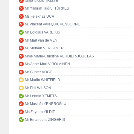
Mme Nicole TRISSE
Mr Yıldırım Tuğrul TÜRKEŞ
Ms Feleknas UCA
M. Vincent VAN QUICKENBORNE
Mr Egidijus VAREIKIS
Mr Mart van de VEN
M. Stefaan VERCAMER
Mme Marie-Christine VERDIER-JOUCLAS
Ms Anne-Mari VIROLAINEN
Mr Günter VOGT
Mr Martin WHITFIELD
Mr Phil WILSON
Mr Leonid YEMETS
Mr Mustafa YENEROĞLU
Ms Zeynep YILDIZ
Mr Emanuelis ZINGERIS