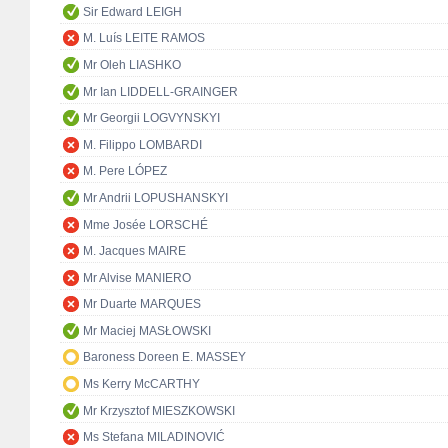
Sir Edward LEIGH
M. Luís LEITE RAMOS
Mr Oleh LIASHKO
Mr Ian LIDDELL-GRAINGER
Mr Georgii LOGVYNSKYI
M. Filippo LOMBARDI
M. Pere LÓPEZ
Mr Andrii LOPUSHANSKYI
Mme Josée LORSCHÉ
M. Jacques MAIRE
Mr Alvise MANIERO
Mr Duarte MARQUES
Mr Maciej MASŁOWSKI
Baroness Doreen E. MASSEY
Ms Kerry McCARTHY
Mr Krzysztof MIESZKOWSKI
Ms Stefana MILADINOVIĆ