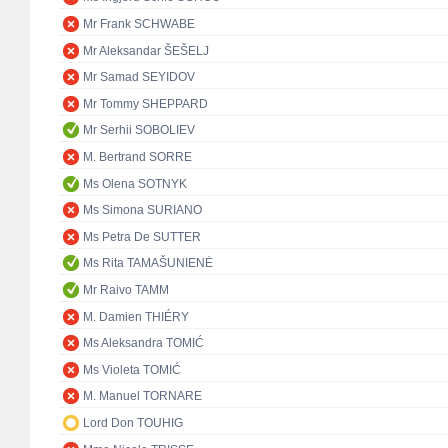
Mr Frank SCHWABE
Mr Aleksandar ŠEŠELJ
Mr Samad SEYIDOV
Mr Tommy SHEPPARD
Mr Serhii SOBOLIEV
M. Bertrand SORRE
Ms Olena SOTNYK
Ms Simona SURIANO
Ms Petra De SUTTER
Ms Rita TAMAŠUNIENĖ
Mr Raivo TAMM
M. Damien THIÉRY
Ms Aleksandra TOMIĆ
Ms Violeta TOMIĆ
M. Manuel TORNARE
Lord Don TOUHIG