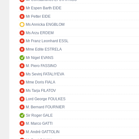
Mr Espen Barth EIDE
Mr Petter EIDE
Ms Annicka ENGBLOM
Ms Arzu ERDEM
Mr Franz Leonhard ESSL
Mme Edite ESTRELA
Mr Nigel EVANS
M. Piero FASSINO
Ms Sevinj FATALIYEVA
Mme Doris FIALA
Ms Tarja FILATOV
Lord George FOULKES
M. Bernard FOURNIER
Sir Roger GALE
M. Marco GATTI
M. André GATTOLIN