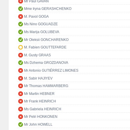
Mr Paul GAVAN
Mme Iryna GERASHCHENKO
M. Pavol GOGA
Ms Nino GOGUADZE
Ms Marija GOLUBEVA
Mr Oleksii GONCHARENKO
M. Fabien GOUTTEFARDE
M. Gusty GRAAS
Ms Dzhema GROZDANOVA
Mr Antonio GUTIÉRREZ LIMONES
M. Sabir HAJIYEV
Mr Thomas HAMMARBERG
Mr Martin HEBNER
Mr Frank HEINRICH
Ms Gabriela HEINRICH
Mr Petri HONKONEN
Mr John HOWELL