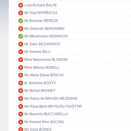
Lord Richard BALFE
Mr Vlad BATRÎNCEA
Mr Boryslav BEREZA
Ms Deborah BERGAMINI
Mr Włodzimierz BERNACKI
Mr Jokin BILDARRATZ
Mr Simone BILLI
Mme Maryvonne BLONDIN
Mme Mònica BONELL
Ms Maria Elena BOSCHI
M. Bertrand BOUYX
Mr Michel BRANDT
Ms Reina de BRUIJN-WEZEMAN
Ms Rósa Björk BRYNJÓLFSDÓTTIR
Mr Maurizio BUCCARELLA
Mr Roland Rino BÜCHEL
Ms Doris BURES