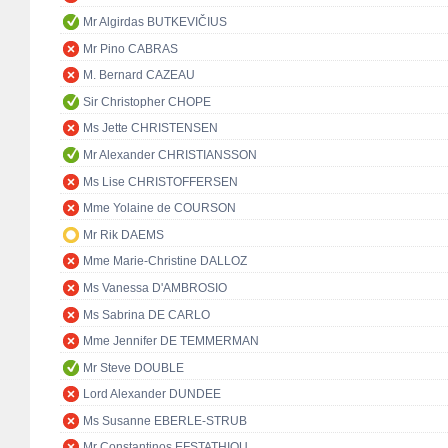
Mr Algirdas BUTKEVIČIUS
Mr Pino CABRAS
M. Bernard CAZEAU
Sir Christopher CHOPE
Ms Jette CHRISTENSEN
Mr Alexander CHRISTIANSSON
Ms Lise CHRISTOFFERSEN
Mme Yolaine de COURSON
Mr Rik DAEMS
Mme Marie-Christine DALLOZ
Ms Vanessa D'AMBROSIO
Ms Sabrina DE CARLO
Mme Jennifer DE TEMMERMAN
Mr Steve DOUBLE
Lord Alexander DUNDEE
Ms Susanne EBERLE-STRUB
Mr Constantinos EFSTATHIOU