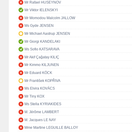
Mr Rafael HUSEYNOV
Mr Viktor IELENSKYI
Mr Momodou Malcolm JALLOW
Ms Gyde JENSEN
Mr Michael Aastrup JENSEN
Mr Giorgi KANDELAKI
Ms Sofio KATSARAVA
Mr Akif Çağatay KILIÇ
Mr Kimmo KILJUNEN
Mr Eduard KÖCK
Mr František KOPŘIVA
Ms Elvira KOVÁCS
Mr Tiny KOX
Ms Stella KYRIAKIDES
M. Jérôme LAMBERT
M. Jacques LE NAY
Mme Martine LEGUILLE BALLOY