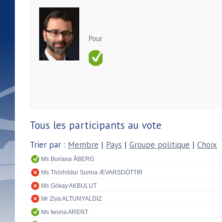
Pour
Tous les participants au vote
Trier par :
Membre
|
Pays
|
Groupe politique
|
Choix
Ms Boriana ÅBERG
Ms Thórhildur Sunna ÆVARSDÓTTIR
Ms Gökay AKBULUT
Mr Ziya ALTUNYALDIZ
Ms Iwona ARENT