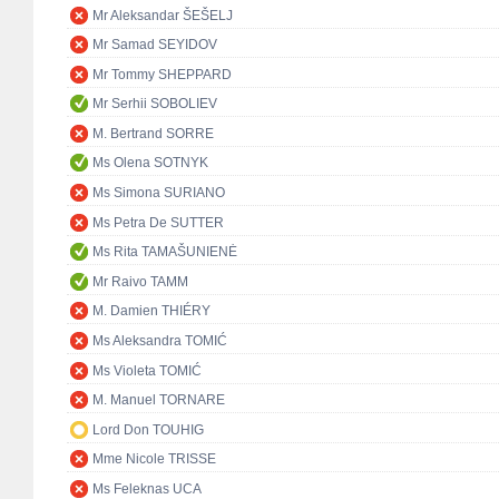
Mr Aleksandar ŠEŠELJ
Mr Samad SEYIDOV
Mr Tommy SHEPPARD
Mr Serhii SOBOLIEV
M. Bertrand SORRE
Ms Olena SOTNYK
Ms Simona SURIANO
Ms Petra De SUTTER
Ms Rita TAMAŠUNIENĖ
Mr Raivo TAMM
M. Damien THIÉRY
Ms Aleksandra TOMIĆ
Ms Violeta TOMIĆ
M. Manuel TORNARE
Lord Don TOUHIG
Mme Nicole TRISSE
Ms Feleknas UCA