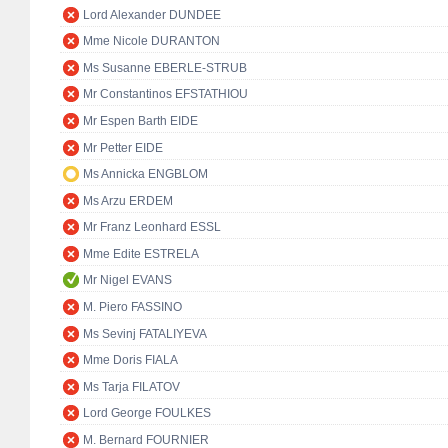
Lord Alexander DUNDEE
Mme Nicole DURANTON
Ms Susanne EBERLE-STRUB
Mr Constantinos EFSTATHIOU
Mr Espen Barth EIDE
Mr Petter EIDE
Ms Annicka ENGBLOM
Ms Arzu ERDEM
Mr Franz Leonhard ESSL
Mme Edite ESTRELA
Mr Nigel EVANS
M. Piero FASSINO
Ms Sevinj FATALIYEVA
Mme Doris FIALA
Ms Tarja FILATOV
Lord George FOULKES
M. Bernard FOURNIER