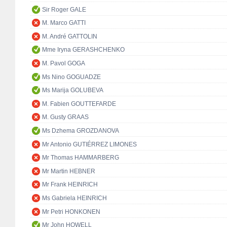
Sir Roger GALE
M. Marco GATTI
M. André GATTOLIN
Mme Iryna GERASHCHENKO
M. Pavol GOGA
Ms Nino GOGUADZE
Ms Marija GOLUBEVA
M. Fabien GOUTTEFARDE
M. Gusty GRAAS
Ms Dzhema GROZDANOVA
Mr Antonio GUTIÉRREZ LIMONES
Mr Thomas HAMMARBERG
Mr Martin HEBNER
Mr Frank HEINRICH
Ms Gabriela HEINRICH
Mr Petri HONKONEN
Mr John HOWELL