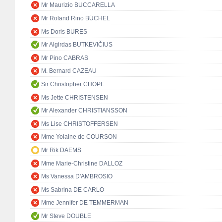
Mr Maurizio BUCCARELLA
Mr Roland Rino BÜCHEL
Ms Doris BURES
Mr Algirdas BUTKEVIČIUS
Mr Pino CABRAS
M. Bernard CAZEAU
Sir Christopher CHOPE
Ms Jette CHRISTENSEN
Mr Alexander CHRISTIANSSON
Ms Lise CHRISTOFFERSEN
Mme Yolaine de COURSON
Mr Rik DAEMS
Mme Marie-Christine DALLOZ
Ms Vanessa D'AMBROSIO
Ms Sabrina DE CARLO
Mme Jennifer DE TEMMERMAN
Mr Steve DOUBLE