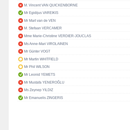
M. Vincent VAN QUICKENBORNE
Mr Egidijus VAREIKIS
Mr Mart van de VEN
M. Stefaan VERCAMER
Mme Marie-Christine VERDIER-JOUCLAS
Ms Anne-Mari VIROLAINEN
Mr Günter VOGT
Mr Martin WHITFIELD
Mr Phil WILSON
Mr Leonid YEMETS
Mr Mustafa YENEROĞLU
Ms Zeynep YILDIZ
Mr Emanuelis ZINGERIS