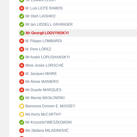
Sir Edward LEIGH
M. Luís LEITE RAMOS
Mr Oleh LIASHKO
Mr Ian LIDDELL-GRAINGER
Mr Georgii LOGVYNSKYI
M. Filippo LOMBARDI
M. Pere LÓPEZ
Mr Andrii LOPUSHANSKYI
Mme Josée LORSCHÉ
M. Jacques MAIRE
Mr Alvise MANIERO
Mr Duarte MARQUES
Mr Maciej MASŁOWSKI
Baroness Doreen E. MASSEY
Ms Kerry McCARTHY
Mr Krzysztof MIESZKOWSKI
Ms Stefana MILADINOVIĆ