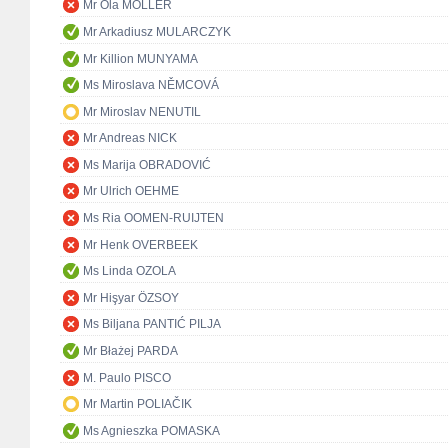
Mr Ola MÖLLER
Mr Arkadiusz MULARCZYK
Mr Killion MUNYAMA
Ms Miroslava NĚMCOVÁ
Mr Miroslav NENUTIL
Mr Andreas NICK
Ms Marija OBRADOVIĆ
Mr Ulrich OEHME
Ms Ria OOMEN-RUIJTEN
Mr Henk OVERBEEK
Ms Linda OZOLA
Mr Hişyar ÖZSOY
Ms Biljana PANTIĆ PILJA
Mr Błażej PARDA
M. Paulo PISCO
Mr Martin POLIAČIK
Ms Agnieszka POMASKA