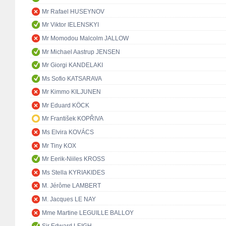
Mr Rafael HUSEYNOV
Mr Viktor IELENSKYI
Mr Momodou Malcolm JALLOW
Mr Michael Aastrup JENSEN
Mr Giorgi KANDELAKI
Ms Sofio KATSARAVA
Mr Kimmo KILJUNEN
Mr Eduard KÖCK
Mr František KOPŘIVA
Ms Elvira KOVÁCS
Mr Tiny KOX
Mr Eerik-Niiles KROSS
Ms Stella KYRIAKIDES
M. Jérôme LAMBERT
M. Jacques LE NAY
Mme Martine LEGUILLE BALLOY