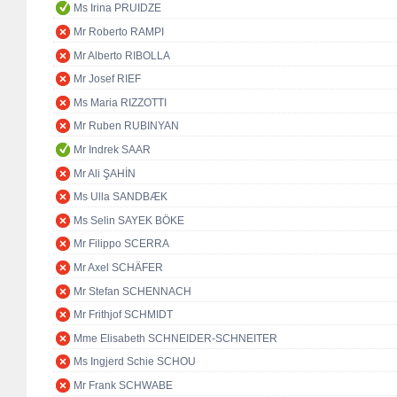
Ms Irina PRUIDZE
Mr Roberto RAMPI
Mr Alberto RIBOLLA
Mr Josef RIEF
Ms Maria RIZZOTTI
Mr Ruben RUBINYAN
Mr Indrek SAAR
Mr Ali ŞAHİN
Ms Ulla SANDBÆK
Ms Selin SAYEK BÖKE
Mr Filippo SCERRA
Mr Axel SCHÄFER
Mr Stefan SCHENNACH
Mr Frithjof SCHMIDT
Mme Elisabeth SCHNEIDER-SCHNEITER
Ms Ingjerd Schie SCHOU
Mr Frank SCHWABE