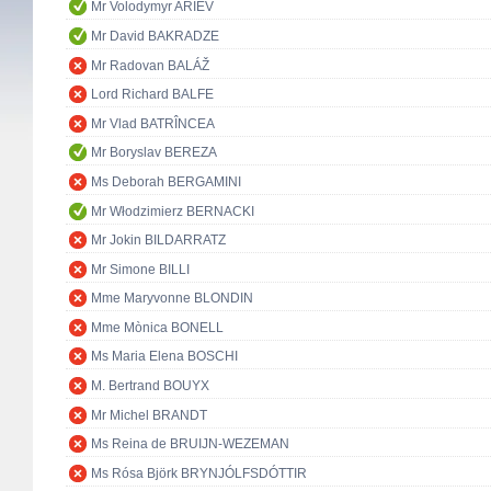
Mr Volodymyr ARIEV
Mr David BAKRADZE
Mr Radovan BALÁŽ
Lord Richard BALFE
Mr Vlad BATRÎNCEA
Mr Boryslav BEREZA
Ms Deborah BERGAMINI
Mr Włodzimierz BERNACKI
Mr Jokin BILDARRATZ
Mr Simone BILLI
Mme Maryvonne BLONDIN
Mme Mònica BONELL
Ms Maria Elena BOSCHI
M. Bertrand BOUYX
Mr Michel BRANDT
Ms Reina de BRUIJN-WEZEMAN
Ms Rósa Björk BRYNJÓLFSDÓTTIR