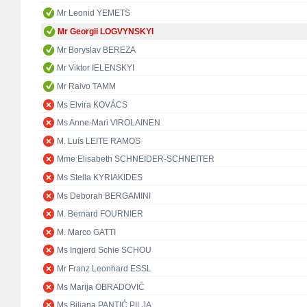
Mr Leonid YEMETS
Mr Georgii LOGVYNSKYI
Mr Boryslav BEREZA
Mr Viktor IELENSKYI
Mr Raivo TAMM
Ms Elvira KOVÁCS
Ms Anne-Mari VIROLAINEN
M. Luís LEITE RAMOS
Mme Elisabeth SCHNEIDER-SCHNEITER
Ms Stella KYRIAKIDES
Ms Deborah BERGAMINI
M. Bernard FOURNIER
M. Marco GATTI
Ms Ingjerd Schie SCHOU
Mr Franz Leonhard ESSL
Ms Marija OBRADOVIĆ
Ms Biljana PANTIĆ PILJA