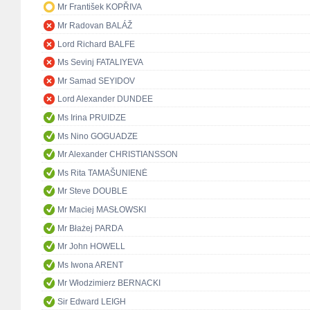
Mr František KOPŘIVA
Mr Radovan BALÁŽ
Lord Richard BALFE
Ms Sevinj FATALIYEVA
Mr Samad SEYIDOV
Lord Alexander DUNDEE
Ms Irina PRUIDZE
Ms Nino GOGUADZE
Mr Alexander CHRISTIANSSON
Ms Rita TAMAŠUNIENĖ
Mr Steve DOUBLE
Mr Maciej MASŁOWSKI
Mr Błażej PARDA
Mr John HOWELL
Ms Iwona ARENT
Mr Włodzimierz BERNACKI
Sir Edward LEIGH