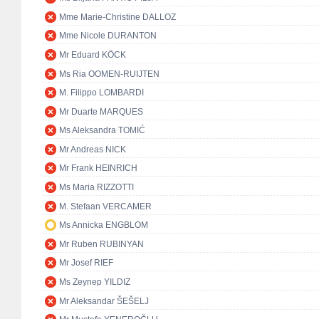
Mme Marie-Christine DALLOZ
Mme Nicole DURANTON
Mr Eduard KÖCK
Ms Ria OOMEN-RUIJTEN
M. Filippo LOMBARDI
Mr Duarte MARQUES
Ms Aleksandra TOMIĆ
Mr Andreas NICK
Mr Frank HEINRICH
Ms Maria RIZZOTTI
M. Stefaan VERCAMER
Ms Annicka ENGBLOM
Mr Ruben RUBINYAN
Mr Josef RIEF
Ms Zeynep YILDIZ
Mr Aleksandar ŠEŠELJ