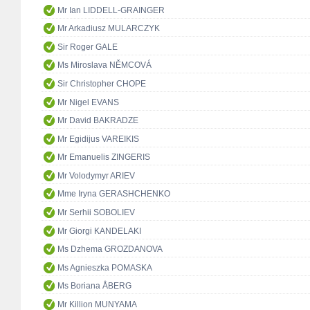
Mr Ian LIDDELL-GRAINGER
Mr Arkadiusz MULARCZYK
Sir Roger GALE
Ms Miroslava NĚMCOVÁ
Sir Christopher CHOPE
Mr Nigel EVANS
Mr David BAKRADZE
Mr Egidijus VAREIKIS
Mr Emanuelis ZINGERIS
Mr Volodymyr ARIEV
Mme Iryna GERASHCHENKO
Mr Serhii SOBOLIEV
Mr Giorgi KANDELAKI
Ms Dzhema GROZDANOVA
Ms Agnieszka POMASKA
Ms Boriana ÅBERG
Mr Killion MUNYAMA