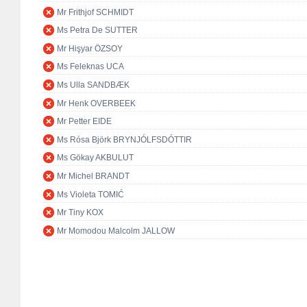
Mr Frithjof SCHMIDT
Ms Petra De SUTTER
Mr Hişyar ÖZSOY
Ms Feleknas UCA
Ms Ulla SANDBÆK
Mr Henk OVERBEEK
Mr Petter EIDE
Ms Rósa Björk BRYNJÓLFSDÓTTIR
Ms Gökay AKBULUT
Mr Michel BRANDT
Ms Violeta TOMIĆ
Mr Tiny KOX
Mr Momodou Malcolm JALLOW