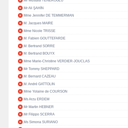
Mr Mustafa YENEROĞLU
Mr Ali ŞAHİN
Mme Jennifer DE TEMMERMAN
M. Jacques MAIRE
Mme Nicole TRISSE
M. Fabien GOUTTEFARDE
M. Bertrand SORRE
M. Bertrand BOUYX
Mme Marie-Christine VERDIER-JOUCLAS
Mr Tommy SHEPPARD
M. Bernard CAZEAU
M. André GATTOLIN
Mme Yolaine de COURSON
Ms Arzu ERDEM
Mr Martin HEBNER
Mr Filippo SCERRA
Ms Simona SURIANO