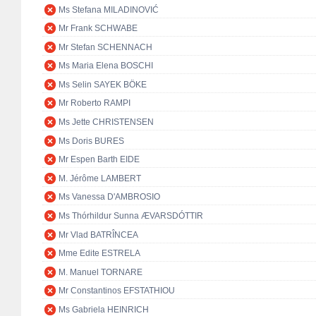
Ms Stefana MILADINOVIĆ
Mr Frank SCHWABE
Mr Stefan SCHENNACH
Ms Maria Elena BOSCHI
Ms Selin SAYEK BÖKE
Mr Roberto RAMPI
Ms Jette CHRISTENSEN
Ms Doris BURES
Mr Espen Barth EIDE
M. Jérôme LAMBERT
Ms Vanessa D'AMBROSIO
Ms Thórhildur Sunna ÆVARSDÓTTIR
Mr Vlad BATRÎNCEA
Mme Edite ESTRELA
M. Manuel TORNARE
Mr Constantinos EFSTATHIOU
Ms Gabriela HEINRICH