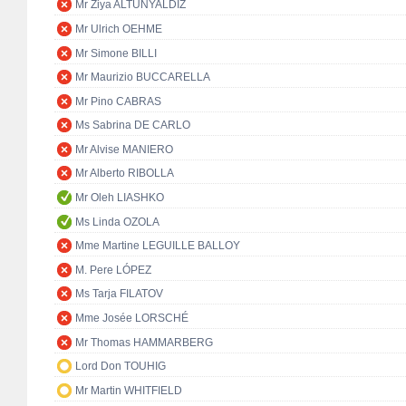
Mr Ziya ALTUNYALDIZ
Mr Ulrich OEHME
Mr Simone BILLI
Mr Maurizio BUCCARELLA
Mr Pino CABRAS
Ms Sabrina DE CARLO
Mr Alvise MANIERO
Mr Alberto RIBOLLA
Mr Oleh LIASHKO
Ms Linda OZOLA
Mme Martine LEGUILLE BALLOY
M. Pere LÓPEZ
Ms Tarja FILATOV
Mme Josée LORSCHÉ
Mr Thomas HAMMARBERG
Lord Don TOUHIG
Mr Martin WHITFIELD