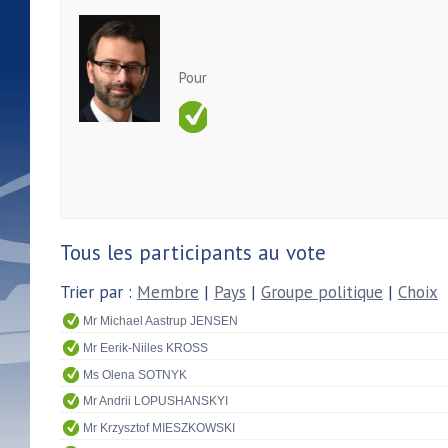
Pour
Tous les participants au vote
Trier par :
Membre
|
Pays
|
Groupe politique
|
Choix
Mr Michael Aastrup JENSEN
Mr Eerik-Niiles KROSS
Ms Olena SOTNYK
Mr Andrii LOPUSHANSKYI
Mr Krzysztof MIESZKOWSKI