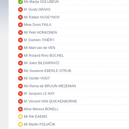
Ms Marija GOLUBEVA
M. Gusty GRAAS
Mr Rafael HUSEYNOV
Mme Doris FIALA
Mr Petri HONKONEN
M. Damien THIÉRY
Mr Mart van de VEN
Mr Roland Rino BÜCHEL
Mr Jokin BILDARRATZ
Ms Susanne EBERLE-STRUB
Mr Günter VOGT
Ms Reina de BRUIJN-WEZEMAN
M. Jacques LE NAY
M. Vincent VAN QUICKENBORNE
Mme Mònica BONELL
Mr Rik DAEMS
Mr Martin POLIAČIK