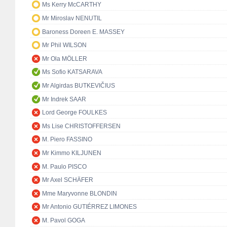
Ms Kerry McCARTHY
Mr Miroslav NENUTIL
Baroness Doreen E. MASSEY
Mr Phil WILSON
Mr Ola MÖLLER
Ms Sofio KATSARAVA
Mr Algirdas BUTKEVIČIUS
Mr Indrek SAAR
Lord George FOULKES
Ms Lise CHRISTOFFERSEN
M. Piero FASSINO
Mr Kimmo KILJUNEN
M. Paulo PISCO
Mr Axel SCHÄFER
Mme Maryvonne BLONDIN
Mr Antonio GUTIÉRREZ LIMONES
M. Pavol GOGA