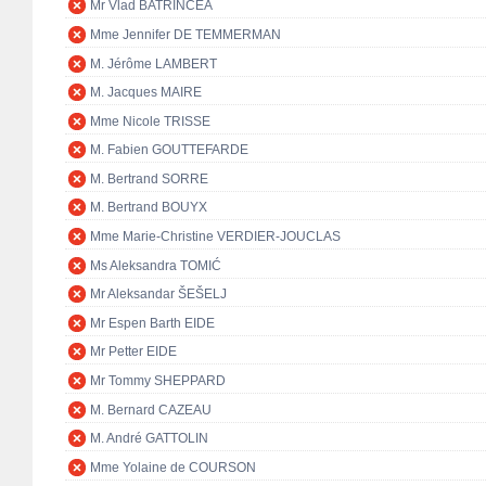
Mr Vlad BATRÎNCEA
Mme Jennifer DE TEMMERMAN
M. Jérôme LAMBERT
M. Jacques MAIRE
Mme Nicole TRISSE
M. Fabien GOUTTEFARDE
M. Bertrand SORRE
M. Bertrand BOUYX
Mme Marie-Christine VERDIER-JOUCLAS
Ms Aleksandra TOMIĆ
Mr Aleksandar ŠEŠELJ
Mr Espen Barth EIDE
Mr Petter EIDE
Mr Tommy SHEPPARD
M. Bernard CAZEAU
M. André GATTOLIN
Mme Yolaine de COURSON