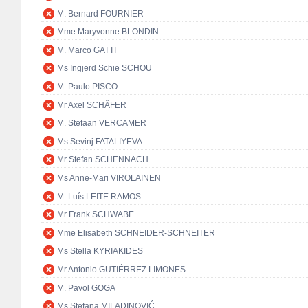
M. Bernard FOURNIER
Mme Maryvonne BLONDIN
M. Marco GATTI
Ms Ingjerd Schie SCHOU
M. Paulo PISCO
Mr Axel SCHÄFER
M. Stefaan VERCAMER
Ms Sevinj FATALIYEVA
Mr Stefan SCHENNACH
Ms Anne-Mari VIROLAINEN
M. Luís LEITE RAMOS
Mr Frank SCHWABE
Mme Elisabeth SCHNEIDER-SCHNEITER
Ms Stella KYRIAKIDES
Mr Antonio GUTIÉRREZ LIMONES
M. Pavol GOGA
Ms Stefana MILADINOVIĆ