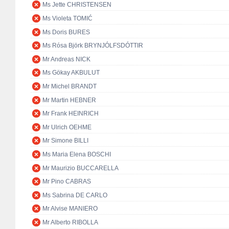
Ms Jette CHRISTENSEN
Ms Violeta TOMIĆ
Ms Doris BURES
Ms Rósa Björk BRYNJÓLFSDÓTTIR
Mr Andreas NICK
Ms Gökay AKBULUT
Mr Michel BRANDT
Mr Martin HEBNER
Mr Frank HEINRICH
Mr Ulrich OEHME
Mr Simone BILLI
Ms Maria Elena BOSCHI
Mr Maurizio BUCCARELLA
Mr Pino CABRAS
Ms Sabrina DE CARLO
Mr Alvise MANIERO
Mr Alberto RIBOLLA