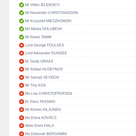
Mr Viktor IELENSKYI
Mr Alexander CHRISTIANSSON
Mr Krzysztof MIESZKOWSKI
Ms Marija GOLUBEVA
Mr Raivo TAMM
Lord George FOULKES
Lord Alexander DUNDEE
M. Gusty GRAAS
Mr Rafael HUSEYNOV
Mr Samad SEYIDOV
Mr Tiny KOX
Ms Lise CHRISTOFFERSEN
M. Piero FASSINO
Mr Kimmo KILJUNEN
Ms Elvira KOVÁCS
Mme Doris FIALA
Ms Deborah BERGAMINI