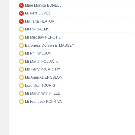
Mme Mònica BONELL
M. Pere LÓPEZ
Ms Tarja FILATOV
Mr Rik DAEMS
Mr Miroslav NENUTIL
Baroness Doreen E. MASSEY
Mr Phil WILSON
Mr Martin POLIAČIK
Ms Kerry McCARTHY
Ms Annicka ENGBLOM
Lord Don TOUHIG
Mr Martin WHITFIELD
Mr František KOPŘIVA