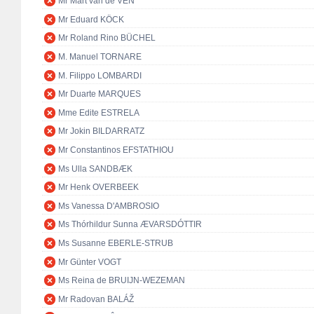
Mr Mart van de VEN
Mr Eduard KÖCK
Mr Roland Rino BÜCHEL
M. Manuel TORNARE
M. Filippo LOMBARDI
Mr Duarte MARQUES
Mme Edite ESTRELA
Mr Jokin BILDARRATZ
Mr Constantinos EFSTATHIOU
Ms Ulla SANDBÆK
Mr Henk OVERBEEK
Ms Vanessa D'AMBROSIO
Ms Thórhildur Sunna ÆVARSDÓTTIR
Ms Susanne EBERLE-STRUB
Mr Günter VOGT
Ms Reina de BRUIJN-WEZEMAN
Mr Radovan BALÁŽ