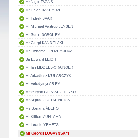
Mr Nigel EVANS
Mr David BAKRADZE
Mr Indrek SAAR
Mr Michael Aastrup JENSEN
Mr Serhii SOBOLIEV
Mr Giorgi KANDELAKI
Ms Dzhema GROZDANOVA
Sir Edward LEIGH
Mr Ian LIDDELL-GRAINGER
Mr Arkadiusz MULARCZYK
Mr Volodymyr ARIEV
Mme Iryna GERASHCHENKO
Mr Algirdas BUTKEVIČIUS
Ms Boriana ÅBERG
Mr Killion MUNYAMA
Mr Leonid YEMETS
Mr Georgii LOGVYNSKYI