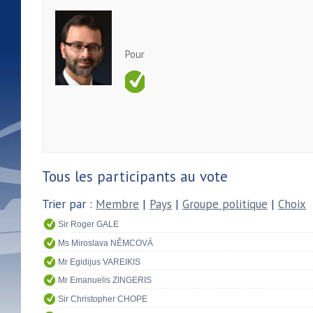
Pour
Tous les participants au vote
Trier par :
Membre
|
Pays
|
Groupe politique
|
Choix
Sir Roger GALE
Ms Miroslava NĚMCOVÁ
Mr Egidijus VAREIKIS
Mr Emanuelis ZINGERIS
Sir Christopher CHOPE