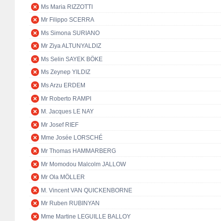
Ms Maria RIZZOTTI
Mr Filippo SCERRA
Ms Simona SURIANO
Mr Ziya ALTUNYALDIZ
Ms Selin SAYEK BÖKE
Ms Zeynep YILDIZ
Ms Arzu ERDEM
Mr Roberto RAMPI
M. Jacques LE NAY
Mr Josef RIEF
Mme Josée LORSCHÉ
Mr Thomas HAMMARBERG
Mr Momodou Malcolm JALLOW
Mr Ola MÖLLER
M. Vincent VAN QUICKENBORNE
Mr Ruben RUBINYAN
Mme Martine LEGUILLE BALLOY