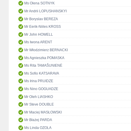
Ms Olena SOTNYK
Mr Andrii LOPUSHANSKYI
Mr Boryslav BEREZA
Mr Eerik-Niiles KROSS
Mr John HOWELL
Ms Iwona ARENT
Mr Włodzimierz BERNACKI
Ms Agnieszka POMASKA
Ms Rita TAMAŠUNIENĖ
Ms Sofio KATSARAVA
Ms Irina PRUIDZE
Ms Nino GOGUADZE
Mr Oleh LIASHKO
Mr Steve DOUBLE
Mr Maciej MASŁOWSKI
Mr Błażej PARDA
Ms Linda OZOLA