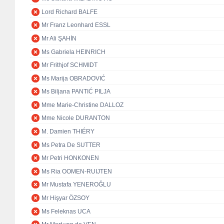
Lord Richard BALFE
Mr Franz Leonhard ESSL
Mr Ali ŞAHİN
Ms Gabriela HEINRICH
Mr Frithjof SCHMIDT
Ms Marija OBRADOVIĆ
Ms Biljana PANTIĆ PILJA
Mme Marie-Christine DALLOZ
Mme Nicole DURANTON
M. Damien THIÉRY
Ms Petra De SUTTER
Mr Petri HONKONEN
Ms Ria OOMEN-RUIJTEN
Mr Mustafa YENEROĞLU
Mr Hişyar ÖZSOY
Ms Feleknas UCA