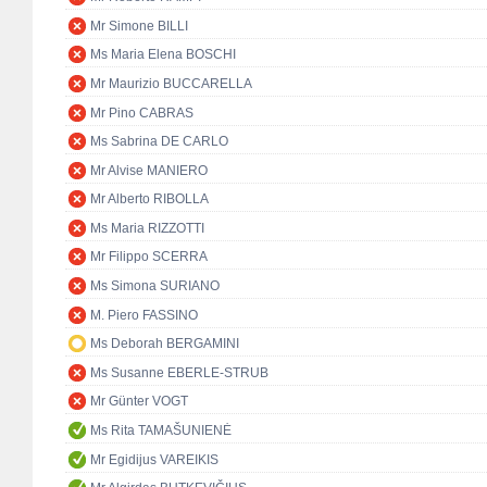
Mr Simone BILLI
Ms Maria Elena BOSCHI
Mr Maurizio BUCCARELLA
Mr Pino CABRAS
Ms Sabrina DE CARLO
Mr Alvise MANIERO
Mr Alberto RIBOLLA
Ms Maria RIZZOTTI
Mr Filippo SCERRA
Ms Simona SURIANO
M. Piero FASSINO
Ms Deborah BERGAMINI
Ms Susanne EBERLE-STRUB
Mr Günter VOGT
Ms Rita TAMAŠUNIENĖ
Mr Egidijus VAREIKIS