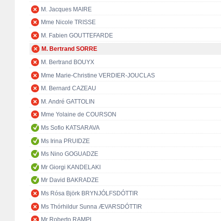
M. Jacques MAIRE
Mme Nicole TRISSE
M. Fabien GOUTTEFARDE
M. Bertrand SORRE
M. Bertrand BOUYX
Mme Marie-Christine VERDIER-JOUCLAS
M. Bernard CAZEAU
M. André GATTOLIN
Mme Yolaine de COURSON
Ms Sofio KATSARAVA
Ms Irina PRUIDZE
Ms Nino GOGUADZE
Mr Giorgi KANDELAKI
Mr David BAKRADZE
Ms Rósa Björk BRYNJÓLFSDÓTTIR
Ms Thórhildur Sunna ÆVARSDÓTTIR
Mr Roberto RAMPI