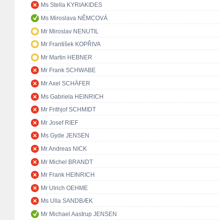
Ms Stella KYRIAKIDES
Ms Miroslava NĚMCOVÁ
Mr Miroslav NENUTIL
Mr František KOPŘIVA
Mr Martin HEBNER
Mr Frank SCHWABE
Mr Axel SCHÄFER
Ms Gabriela HEINRICH
Mr Frithjof SCHMIDT
Mr Josef RIEF
Ms Gyde JENSEN
Mr Andreas NICK
Mr Michel BRANDT
Mr Frank HEINRICH
Mr Ulrich OEHME
Ms Ulla SANDBÆK
Mr Michael Aastrup JENSEN