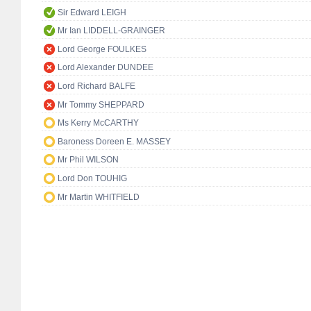
Sir Edward LEIGH
Mr Ian LIDDELL-GRAINGER
Lord George FOULKES
Lord Alexander DUNDEE
Lord Richard BALFE
Mr Tommy SHEPPARD
Ms Kerry McCARTHY
Baroness Doreen E. MASSEY
Mr Phil WILSON
Lord Don TOUHIG
Mr Martin WHITFIELD