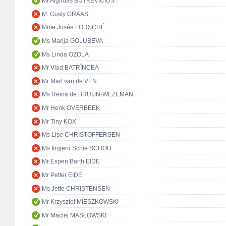
Mr Algirdas BUTKEVIČIUS
M. Gusty GRAAS
Mme Josée LORSCHÉ
Ms Marija GOLUBEVA
Ms Linda OZOLA
Mr Vlad BATRÎNCEA
Mr Mart van de VEN
Ms Reina de BRUIJN-WEZEMAN
Mr Henk OVERBEEK
Mr Tiny KOX
Ms Lise CHRISTOFFERSEN
Ms Ingjerd Schie SCHOU
Mr Espen Barth EIDE
Mr Petter EIDE
Ms Jette CHRISTENSEN
Mr Krzysztof MIESZKOWSKI
Mr Maciej MASŁOWSKI