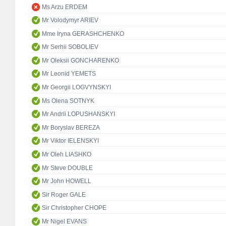
Ms Arzu ERDEM
Mr Volodymyr ARIEV
Mme Iryna GERASHCHENKO
Mr Serhii SOBOLIEV
Mr Oleksii GONCHARENKO
Mr Leonid YEMETS
Mr Georgii LOGVYNSKYI
Ms Olena SOTNYK
Mr Andrii LOPUSHANSKYI
Mr Boryslav BEREZA
Mr Viktor IELENSKYI
Mr Oleh LIASHKO
Mr Steve DOUBLE
Mr John HOWELL
Sir Roger GALE
Sir Christopher CHOPE
Mr Nigel EVANS