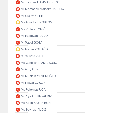
Mr Thomas HAMMARBERG
Mr Momodou Malcolm JALLOW
Mr Ola MÖLLER
Ms Annicka ENGBLOM
Ms Violeta TOMIĆ
Mr Radovan BALÁŽ
M. Pavol GOGA
Mr Martin POLIAČIK
M. Marco GATTI
Ms Vanessa D'AMBROSIO
Mr Ali ŞAHİN
Mr Mustafa YENEROĞLU
Mr Hişyar ÖZSOY
Ms Feleknas UCA
Mr Ziya ALTUNYALDIZ
Ms Selin SAYEK BÖKE
Ms Zeynep YILDIZ