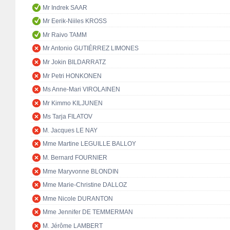
Mr Indrek SAAR
Mr Eerik-Niiles KROSS
Mr Raivo TAMM
Mr Antonio GUTIÉRREZ LIMONES
Mr Jokin BILDARRATZ
Mr Petri HONKONEN
Ms Anne-Mari VIROLAINEN
Mr Kimmo KILJUNEN
Ms Tarja FILATOV
M. Jacques LE NAY
Mme Martine LEGUILLE BALLOY
M. Bernard FOURNIER
Mme Maryvonne BLONDIN
Mme Marie-Christine DALLOZ
Mme Nicole DURANTON
Mme Jennifer DE TEMMERMAN
M. Jérôme LAMBERT