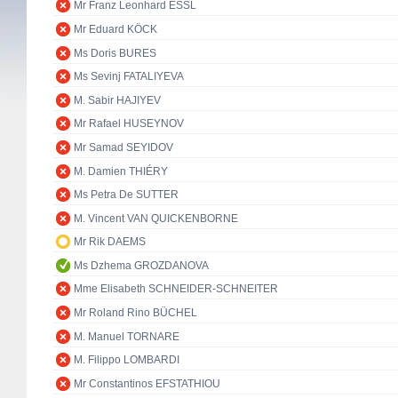
Mr Franz Leonhard ESSL
Mr Eduard KÖCK
Ms Doris BURES
Ms Sevinj FATALIYEVA
M. Sabir HAJIYEV
Mr Rafael HUSEYNOV
Mr Samad SEYIDOV
M. Damien THIÉRY
Ms Petra De SUTTER
M. Vincent VAN QUICKENBORNE
Mr Rik DAEMS
Ms Dzhema GROZDANOVA
Mme Elisabeth SCHNEIDER-SCHNEITER
Mr Roland Rino BÜCHEL
M. Manuel TORNARE
M. Filippo LOMBARDI
Mr Constantinos EFSTATHIOU