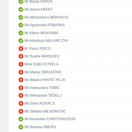
Mr Błażej PARDA
Ms Iwona ARENT
Mr Włodzimierz BERNACKI
Ms Agnieszka POMASKA
Mr Killion MUNYAMA
Mr Arkadiusz MULARCZYK
M. Paulo PISCO
Mr Duarte MARQUES
Mme Edite ESTRELA
Ms Marija OBRADOVIĆ
Ms Biljana PANTIĆ PILJA
Ms Aleksandra TOMIĆ
Mr Aleksandar ŠEŠELJ
Ms Elvira KOVÁCS
Ms Stefana MILADINOVIĆ
Mr Alexander CHRISTIANSSON
Ms Boriana ÅBERG