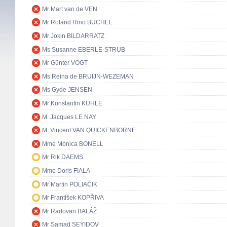
Mr Mart van de VEN
Mr Roland Rino BÜCHEL
Mr Jokin BILDARRATZ
Ms Susanne EBERLE-STRUB
Mr Günter VOGT
Ms Reina de BRUIJN-WEZEMAN
Ms Gyde JENSEN
Mr Konstantin KUHLE
M. Jacques LE NAY
M. Vincent VAN QUICKENBORNE
Mme Mònica BONELL
Mr Rik DAEMS
Mme Doris FIALA
Mr Martin POLIAČIK
Mr František KOPŘIVA
Mr Radovan BALÁŽ
Mr Samad SEYIDOV