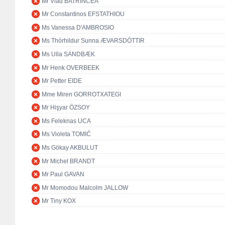
Mr Vlad BATRÎNCEA
Mr Constantinos EFSTATHIOU
Ms Vanessa D'AMBROSIO
Ms Thórhildur Sunna ÆVARSDÓTTIR
Ms Ulla SANDBÆK
Mr Henk OVERBEEK
Mr Petter EIDE
Mme Miren GORROTXATEGI
Mr Hişyar ÖZSOY
Ms Feleknas UCA
Ms Violeta TOMIĆ
Ms Gökay AKBULUT
Mr Michel BRANDT
Mr Paul GAVAN
Mr Momodou Malcolm JALLOW
Mr Tiny KOX