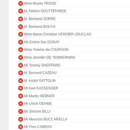
Mme Nicole TRISSE
M. Fabien GOUTTEFARDE
M. Bertrand SORRE
M. Bertrand BOUYX
Mme Marie-Christine VERDIER-JOUCLAS
Ms Emine Nur GÜNAY
Mme Yolaine de COURSON
Mme Jennifer DE TEMMERMAN
Mr Tommy SHEPPARD
M. Bernard CAZEAU
M. André GATTOLIN
Mr Axel KASSEGGER
Mr Martin HEBNER
Mr Ulrich OEHME
Mr Simone BILLI
Mr Maurizio BUCCARELLA
Mr Pino CABRAS