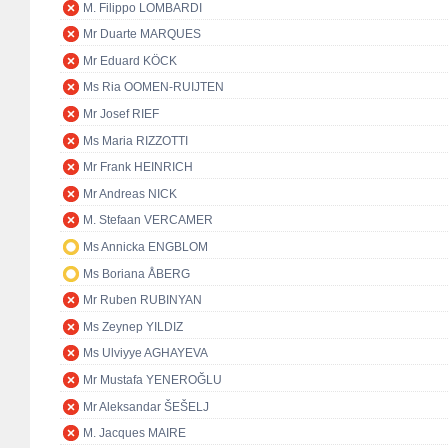
M. Filippo LOMBARDI
Mr Duarte MARQUES
Mr Eduard KÖCK
Ms Ria OOMEN-RUIJTEN
Mr Josef RIEF
Ms Maria RIZZOTTI
Mr Frank HEINRICH
Mr Andreas NICK
M. Stefaan VERCAMER
Ms Annicka ENGBLOM
Ms Boriana ÅBERG
Mr Ruben RUBINYAN
Ms Zeynep YILDIZ
Ms Ulviyye AGHAYEVA
Mr Mustafa YENEROĞLU
Mr Aleksandar ŠEŠELJ
M. Jacques MAIRE