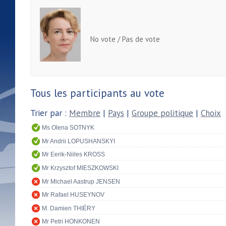
No vote / Pas de vote
Tous les participants au vote
Trier par :
Membre
|
Pays
|
Groupe politique
|
Choix
Ms Olena SOTNYK
Mr Andrii LOPUSHANSKYI
Mr Eerik-Niiles KROSS
Mr Krzysztof MIESZKOWSKI
Mr Michael Aastrup JENSEN
Mr Rafael HUSEYNOV
M. Damien THIÉRY
Mr Petri HONKONEN