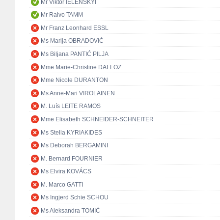
Mr Viktor IELENSKYI
Mr Raivo TAMM
Mr Franz Leonhard ESSL
Ms Marija OBRADOVIĆ
Ms Biljana PANTIĆ PILJA
Mme Marie-Christine DALLOZ
Mme Nicole DURANTON
Ms Anne-Mari VIROLAINEN
M. Luís LEITE RAMOS
Mme Elisabeth SCHNEIDER-SCHNEITER
Ms Stella KYRIAKIDES
Ms Deborah BERGAMINI
M. Bernard FOURNIER
Ms Elvira KOVÁCS
M. Marco GATTI
Ms Ingjerd Schie SCHOU
Ms Aleksandra TOMIĆ