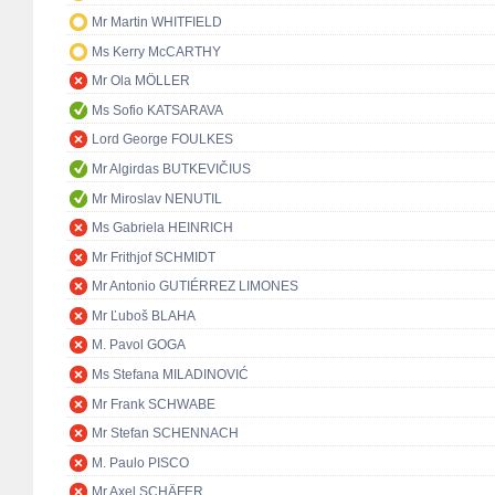
Mr Martin WHITFIELD
Ms Kerry McCARTHY
Mr Ola MÖLLER
Ms Sofio KATSARAVA
Lord George FOULKES
Mr Algirdas BUTKEVIČIUS
Mr Miroslav NENUTIL
Ms Gabriela HEINRICH
Mr Frithjof SCHMIDT
Mr Antonio GUTIÉRREZ LIMONES
Mr Ľuboš BLAHA
M. Pavol GOGA
Ms Stefana MILADINOVIĆ
Mr Frank SCHWABE
Mr Stefan SCHENNACH
M. Paulo PISCO
Mr Axel SCHÄFER