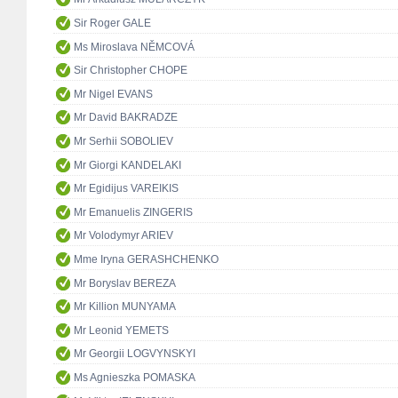
Sir Roger GALE
Ms Miroslava NĚMCOVÁ
Sir Christopher CHOPE
Mr Nigel EVANS
Mr David BAKRADZE
Mr Serhii SOBOLIEV
Mr Giorgi KANDELAKI
Mr Egidijus VAREIKIS
Mr Emanuelis ZINGERIS
Mr Volodymyr ARIEV
Mme Iryna GERASHCHENKO
Mr Boryslav BEREZA
Mr Killion MUNYAMA
Mr Leonid YEMETS
Mr Georgii LOGVYNSKYI
Ms Agnieszka POMASKA