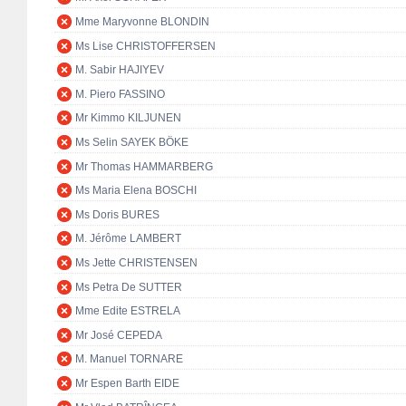
Mme Maryvonne BLONDIN
Ms Lise CHRISTOFFERSEN
M. Sabir HAJIYEV
M. Piero FASSINO
Mr Kimmo KILJUNEN
Ms Selin SAYEK BÖKE
Mr Thomas HAMMARBERG
Ms Maria Elena BOSCHI
Ms Doris BURES
M. Jérôme LAMBERT
Ms Jette CHRISTENSEN
Ms Petra De SUTTER
Mme Edite ESTRELA
Mr José CEPEDA
M. Manuel TORNARE
Mr Espen Barth EIDE