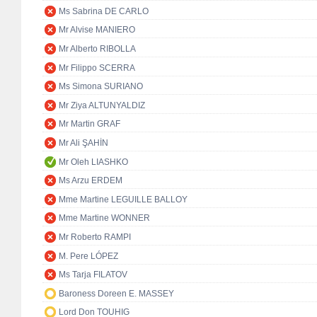
Ms Sabrina DE CARLO
Mr Alvise MANIERO
Mr Alberto RIBOLLA
Mr Filippo SCERRA
Ms Simona SURIANO
Mr Ziya ALTUNYALDIZ
Mr Martin GRAF
Mr Ali ŞAHİN
Mr Oleh LIASHKO
Ms Arzu ERDEM
Mme Martine LEGUILLE BALLOY
Mme Martine WONNER
Mr Roberto RAMPI
M. Pere LÓPEZ
Ms Tarja FILATOV
Baroness Doreen E. MASSEY
Lord Don TOUHIG