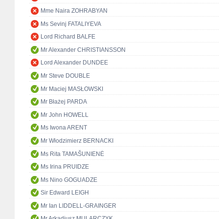
Mme Naira ZOHRABYAN
Ms Sevinj FATALIYEVA
Lord Richard BALFE
Mr Alexander CHRISTIANSSON
Lord Alexander DUNDEE
Mr Steve DOUBLE
Mr Maciej MASŁOWSKI
Mr Błażej PARDA
Mr John HOWELL
Ms Iwona ARENT
Mr Włodzimierz BERNACKI
Ms Rita TAMAŠUNIENĖ
Ms Irina PRUIDZE
Ms Nino GOGUADZE
Sir Edward LEIGH
Mr Ian LIDDELL-GRAINGER
Mr Arkadiusz MULARCZYK