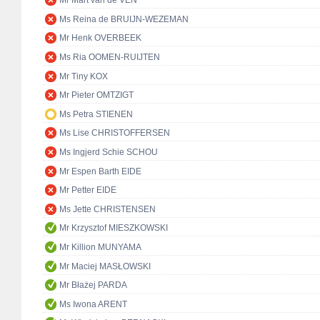
Mr Mart van de VEN
Ms Reina de BRUIJN-WEZEMAN
Mr Henk OVERBEEK
Ms Ria OOMEN-RUIJTEN
Mr Tiny KOX
Mr Pieter OMTZIGT
Ms Petra STIENEN
Ms Lise CHRISTOFFERSEN
Ms Ingjerd Schie SCHOU
Mr Espen Barth EIDE
Mr Petter EIDE
Ms Jette CHRISTENSEN
Mr Krzysztof MIESZKOWSKI
Mr Killion MUNYAMA
Mr Maciej MASŁOWSKI
Mr Błażej PARDA
Ms Iwona ARENT