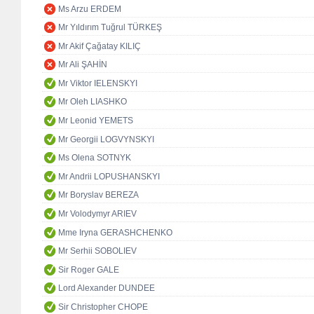
Ms Arzu ERDEM
Mr Yıldırım Tuğrul TÜRKEŞ
Mr Akif Çağatay KILIÇ
Mr Ali ŞAHİN
Mr Viktor IELENSKYI
Mr Oleh LIASHKO
Mr Leonid YEMETS
Mr Georgii LOGVYNSKYI
Ms Olena SOTNYK
Mr Andrii LOPUSHANSKYI
Mr Boryslav BEREZA
Mr Volodymyr ARIEV
Mme Iryna GERASHCHENKO
Mr Serhii SOBOLIEV
Sir Roger GALE
Lord Alexander DUNDEE
Sir Christopher CHOPE