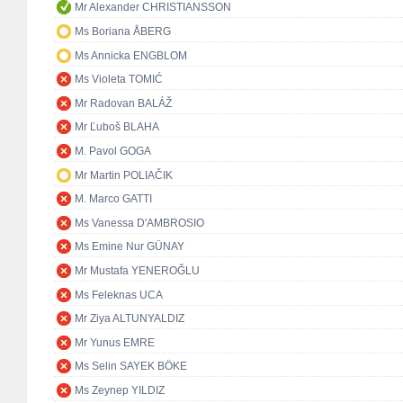
Mr Alexander CHRISTIANSSON
Ms Boriana ÅBERG
Ms Annicka ENGBLOM
Ms Violeta TOMIĆ
Mr Radovan BALÁŽ
Mr Ľuboš BLAHA
M. Pavol GOGA
Mr Martin POLIAČIK
M. Marco GATTI
Ms Vanessa D'AMBROSIO
Ms Emine Nur GÜNAY
Mr Mustafa YENEROĞLU
Ms Feleknas UCA
Mr Ziya ALTUNYALDIZ
Mr Yunus EMRE
Ms Selin SAYEK BÖKE
Ms Zeynep YILDIZ