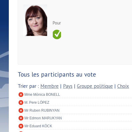
Pour
Tous les participants au vote
Trier par :
Membre
|
Pays
|
Groupe politique
|
Choix
Mme Mònica BONELL
M. Pere LÓPEZ
Mr Ruben RUBINYAN
Mr Edmon MARUKYAN
Mr Eduard KÖCK