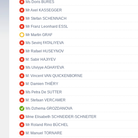
Ms Doris BURES
Mr Axel KASSEGGER
Mr Stefan SCHENNACH
Mr Franz Leonhard ESSL
Mr Martin GRAF
Ms Sevinj FATALIYEVA
Mr Rafael HUSEYNOV
M. Sabir HAJIYEV
Ms Ulviyye AGHAYEVA
M. Vincent VAN QUICKENBORNE
M. Damien THIÉRY
Ms Petra De SUTTER
M. Stefaan VERCAMER
Ms Dzhema GROZDANOVA
Mme Elisabeth SCHNEIDER-SCHNEITER
Mr Roland Rino BÜCHEL
M. Manuel TORNARE