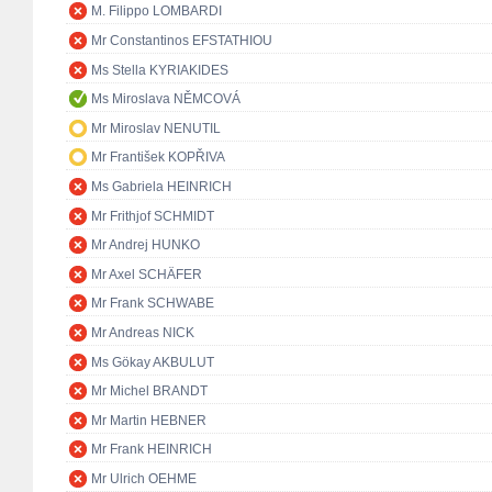
M. Filippo LOMBARDI
Mr Constantinos EFSTATHIOU
Ms Stella KYRIAKIDES
Ms Miroslava NĚMCOVÁ
Mr Miroslav NENUTIL
Mr František KOPŘIVA
Ms Gabriela HEINRICH
Mr Frithjof SCHMIDT
Mr Andrej HUNKO
Mr Axel SCHÄFER
Mr Frank SCHWABE
Mr Andreas NICK
Ms Gökay AKBULUT
Mr Michel BRANDT
Mr Martin HEBNER
Mr Frank HEINRICH
Mr Ulrich OEHME