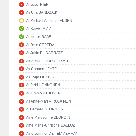
Mr Josef RIEF
Ms Ulla SANDBÆK
Mr Michael Aastrup JENSEN
Mr Raivo TAMM
Mr Indrek SAAR
Mr José CEPEDA
Mr Jokin BILDARRATZ
Mme Miren GORROTXATEGI
Ms Carmen LEYTE
Ms Tarja FILATOV
Mr Petri HONKONEN
Mr Kimmo KILJUNEN
Ms Anne-Mari VIROLAINEN
M. Bernard FOURNIER
Mme Maryvonne BLONDIN
Mme Marie-Christine DALLOZ
Mme Jennifer DE TEMMERMAN