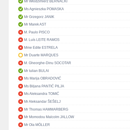
Mr Włodzimierz BERNACKI
Ms Agnieszka POMASKA
Mr Grzegorz JANIK
Mr Marek AST
M. Paulo PISCO
M. Luís LEITE RAMOS
Mme Edite ESTRELA
Mr Duarte MARQUES
M. Gheorghe-Dinu SOCOTAR
Mr Iulian BULAI
Ms Marija OBRADOVIĆ
Ms Biljana PANTIĆ PILJA
Ms Aleksandra TOMIĆ
Mr Aleksandar ŠEŠELJ
Mr Thomas HAMMARBERG
Mr Momodou Malcolm JALLOW
Mr Ola MÖLLER