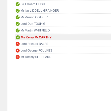
Sir Edward LEIGH
Mr Ian LIDDELL-GRAINGER
Mr Vernon COAKER
Lord Don TOUHIG
Mr Martin WHITFIELD
Ms Kerry McCARTHY
Lord Richard BALFE
Lord George FOULKES
Mr Tommy SHEPPARD