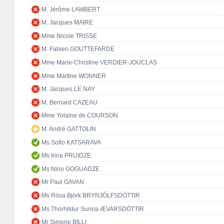
M. Jérôme LAMBERT
M. Jacques MAIRE
Mme Nicole TRISSE
M. Fabien GOUTTEFARDE
Mme Marie-Christine VERDIER-JOUCLAS
Mme Martine WONNER
M. Jacques LE NAY
M. Bernard CAZEAU
Mme Yolaine de COURSON
M. André GATTOLIN
Ms Sofio KATSARAVA
Ms Irina PRUIDZE
Ms Nino GOGUADZE
Mr Paul GAVAN
Ms Rósa Björk BRYNJÓLFSDÓTTIR
Ms Thórhildur Sunna ÆVARSDÓTTIR
Mr Simone BILLI