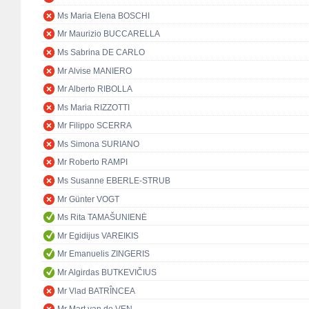
Ms Maria Elena BOSCHI
Mr Maurizio BUCCARELLA
Ms Sabrina DE CARLO
Mr Alvise MANIERO
Mr Alberto RIBOLLA
Ms Maria RIZZOTTI
Mr Filippo SCERRA
Ms Simona SURIANO
Mr Roberto RAMPI
Ms Susanne EBERLE-STRUB
Mr Günter VOGT
Ms Rita TAMAŠUNIENĖ
Mr Egidijus VAREIKIS
Mr Emanuelis ZINGERIS
Mr Algirdas BUTKEVIČIUS
Mr Vlad BATRÎNCEA