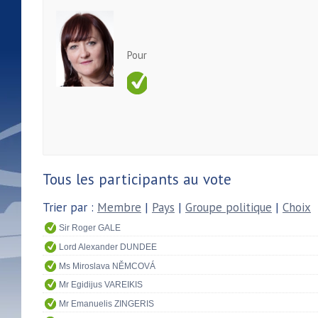
Pour
Tous les participants au vote
Trier par :
Membre
|
Pays
|
Groupe politique
|
Choix
Sir Roger GALE
Lord Alexander DUNDEE
Ms Miroslava NĚMCOVÁ
Mr Egidijus VAREIKIS
Mr Emanuelis ZINGERIS