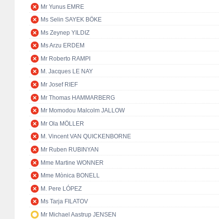
Mr Yunus EMRE
Ms Selin SAYEK BÖKE
Ms Zeynep YILDIZ
Ms Arzu ERDEM
Mr Roberto RAMPI
M. Jacques LE NAY
Mr Josef RIEF
Mr Thomas HAMMARBERG
Mr Momodou Malcolm JALLOW
Mr Ola MÖLLER
M. Vincent VAN QUICKENBORNE
Mr Ruben RUBINYAN
Mme Martine WONNER
Mme Mònica BONELL
M. Pere LÓPEZ
Ms Tarja FILATOV
Mr Michael Aastrup JENSEN