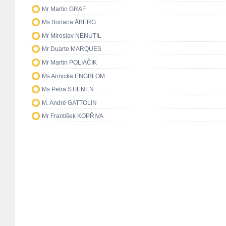
Mr Martin GRAF
Ms Boriana ÅBERG
Mr Miroslav NENUTIL
Mr Duarte MARQUES
Mr Martin POLIAČIK
Ms Annicka ENGBLOM
Ms Petra STIENEN
M. André GATTOLIN
Mr František KOPŘIVA