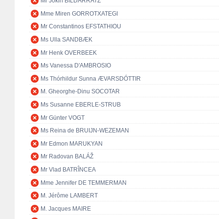
Mr Jokin BILDARRATZ
Mme Miren GORROTXATEGI
Mr Constantinos EFSTATHIOU
Ms Ulla SANDBÆK
Mr Henk OVERBEEK
Ms Vanessa D'AMBROSIO
Ms Thórhildur Sunna ÆVARSDÓTTIR
M. Gheorghe-Dinu SOCOTAR
Ms Susanne EBERLE-STRUB
Mr Günter VOGT
Ms Reina de BRUIJN-WEZEMAN
Mr Edmon MARUKYAN
Mr Radovan BALÁŽ
Mr Vlad BATRÎNCEA
Mme Jennifer DE TEMMERMAN
M. Jérôme LAMBERT
M. Jacques MAIRE