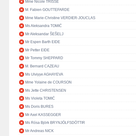
Mme Nicole TRISSE
M. Fabien GOUTTEFARDE
Mme Marie-Christine VERDIER-JOUCLAS
Ms Aleksandra TOMIĆ
Mr Aleksandar ŠEŠELJ
Mr Espen Barth EIDE
Mr Petter EIDE
Mr Tommy SHEPPARD
M. Bernard CAZEAU
Ms Ulviyye AGHAYEVA
Mme Yolaine de COURSON
Ms Jette CHRISTENSEN
Ms Violeta TOMIĆ
Ms Doris BURES
Mr Axel KASSEGGER
Ms Rósa Björk BRYNJÓLFSDÓTTIR
Mr Andreas NICK