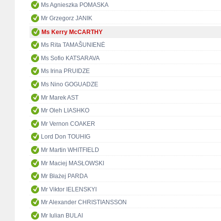
Ms Agnieszka POMASKA
Mr Grzegorz JANIK
Ms Kerry McCARTHY
Ms Rita TAMAŠUNIENĖ
Ms Sofio KATSARAVA
Ms Irina PRUIDZE
Ms Nino GOGUADZE
Mr Marek AST
Mr Oleh LIASHKO
Mr Vernon COAKER
Lord Don TOUHIG
Mr Martin WHITFIELD
Mr Maciej MASŁOWSKI
Mr Błażej PARDA
Mr Viktor IELENSKYI
Mr Alexander CHRISTIANSSON
Mr Iulian BULAI