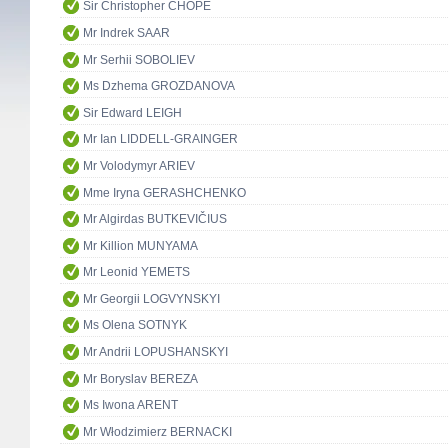
Sir Christopher CHOPE
Mr Indrek SAAR
Mr Serhii SOBOLIEV
Ms Dzhema GROZDANOVA
Sir Edward LEIGH
Mr Ian LIDDELL-GRAINGER
Mr Volodymyr ARIEV
Mme Iryna GERASHCHENKO
Mr Algirdas BUTKEVIČIUS
Mr Killion MUNYAMA
Mr Leonid YEMETS
Mr Georgii LOGVYNSKYI
Ms Olena SOTNYK
Mr Andrii LOPUSHANSKYI
Mr Boryslav BEREZA
Ms Iwona ARENT
Mr Włodzimierz BERNACKI