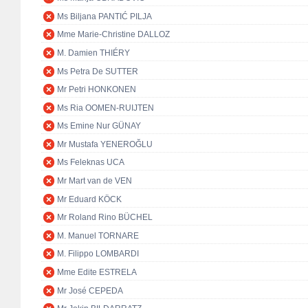
Ms Biljana PANTIĆ PILJA
Mme Marie-Christine DALLOZ
M. Damien THIÉRY
Ms Petra De SUTTER
Mr Petri HONKONEN
Ms Ria OOMEN-RUIJTEN
Ms Emine Nur GÜNAY
Mr Mustafa YENEROĞLU
Ms Feleknas UCA
Mr Mart van de VEN
Mr Eduard KÖCK
Mr Roland Rino BÜCHEL
M. Manuel TORNARE
M. Filippo LOMBARDI
Mme Edite ESTRELA
Mr José CEPEDA