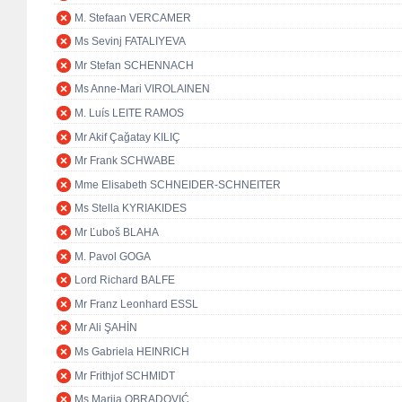
M. Stefaan VERCAMER
Ms Sevinj FATALIYEVA
Mr Stefan SCHENNACH
Ms Anne-Mari VIROLAINEN
M. Luís LEITE RAMOS
Mr Akif Çağatay KILIÇ
Mr Frank SCHWABE
Mme Elisabeth SCHNEIDER-SCHNEITER
Ms Stella KYRIAKIDES
Mr Ľuboš BLAHA
M. Pavol GOGA
Lord Richard BALFE
Mr Franz Leonhard ESSL
Mr Ali ŞAHİN
Ms Gabriela HEINRICH
Mr Frithjof SCHMIDT
Ms Marija OBRADOVIĆ