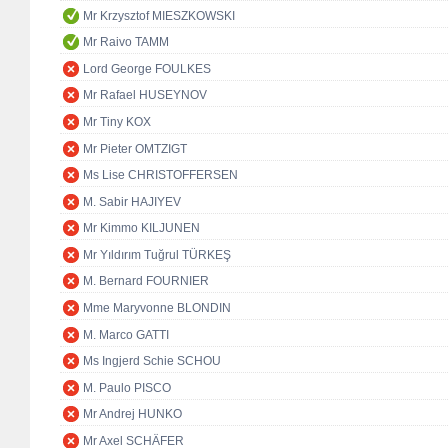
Mr Krzysztof MIESZKOWSKI
Mr Raivo TAMM
Lord George FOULKES
Mr Rafael HUSEYNOV
Mr Tiny KOX
Mr Pieter OMTZIGT
Ms Lise CHRISTOFFERSEN
M. Sabir HAJIYEV
Mr Kimmo KILJUNEN
Mr Yıldırım Tuğrul TÜRKEŞ
M. Bernard FOURNIER
Mme Maryvonne BLONDIN
M. Marco GATTI
Ms Ingjerd Schie SCHOU
M. Paulo PISCO
Mr Andrej HUNKO
Mr Axel SCHÄFER