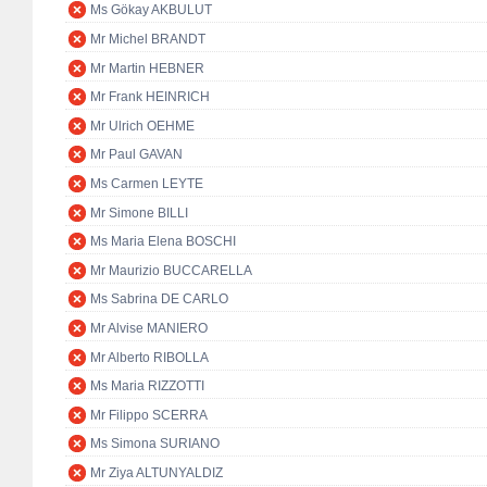
Ms Gökay AKBULUT
Mr Michel BRANDT
Mr Martin HEBNER
Mr Frank HEINRICH
Mr Ulrich OEHME
Mr Paul GAVAN
Ms Carmen LEYTE
Mr Simone BILLI
Ms Maria Elena BOSCHI
Mr Maurizio BUCCARELLA
Ms Sabrina DE CARLO
Mr Alvise MANIERO
Mr Alberto RIBOLLA
Ms Maria RIZZOTTI
Mr Filippo SCERRA
Ms Simona SURIANO
Mr Ziya ALTUNYALDIZ