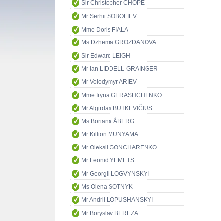
Sir Christopher CHOPE
Mr Serhii SOBOLIEV
Mme Doris FIALA
Ms Dzhema GROZDANOVA
Sir Edward LEIGH
Mr Ian LIDDELL-GRAINGER
Mr Volodymyr ARIEV
Mme Iryna GERASHCHENKO
Mr Algirdas BUTKEVIČIUS
Ms Boriana ÅBERG
Mr Killion MUNYAMA
Mr Oleksii GONCHARENKO
Mr Leonid YEMETS
Mr Georgii LOGVYNSKYI
Ms Olena SOTNYK
Mr Andrii LOPUSHANSKYI
Mr Boryslav BEREZA