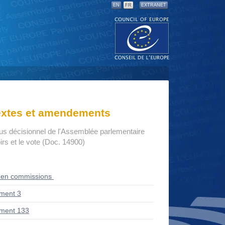
EN
FR
EXTRANET
textes et amendements
us décisionnel de l'Assemblée parlementaire
rs et le vote (Doc. 14900)
 en commissions
ment 3
ment 133