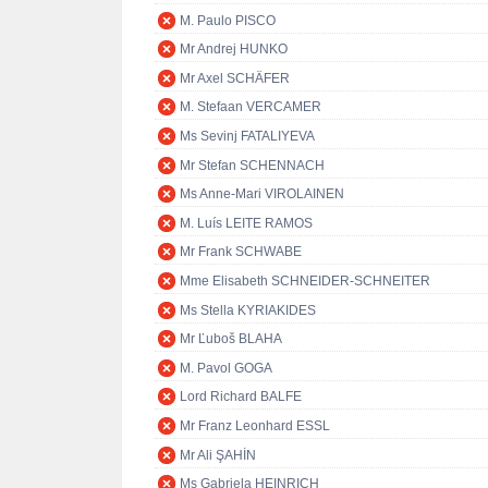
M. Paulo PISCO
Mr Andrej HUNKO
Mr Axel SCHÄFER
M. Stefaan VERCAMER
Ms Sevinj FATALIYEVA
Mr Stefan SCHENNACH
Ms Anne-Mari VIROLAINEN
M. Luís LEITE RAMOS
Mr Frank SCHWABE
Mme Elisabeth SCHNEIDER-SCHNEITER
Ms Stella KYRIAKIDES
Mr Ľuboš BLAHA
M. Pavol GOGA
Lord Richard BALFE
Mr Franz Leonhard ESSL
Mr Ali ŞAHİN
Ms Gabriela HEINRICH