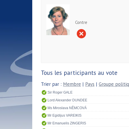
Contre
Tous les participants au vote
Trier par :
Membre
|
Pays
|
Groupe politi
Sir Roger GALE
Lord Alexander DUNDEE
Ms Miroslava NĚMCOVÁ
Mr Egidijus VAREIKIS
Mr Emanuelis ZINGERIS