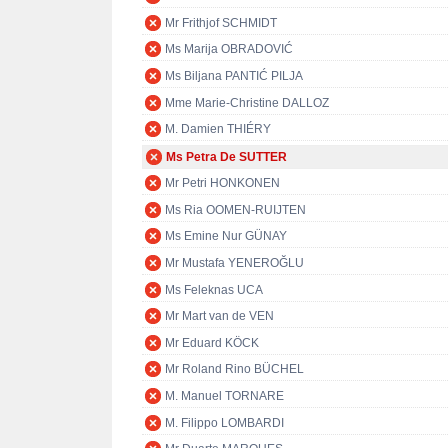
Mr Frithjof SCHMIDT
Ms Marija OBRADOVIĆ
Ms Biljana PANTIĆ PILJA
Mme Marie-Christine DALLOZ
M. Damien THIÉRY
Ms Petra De SUTTER
Mr Petri HONKONEN
Ms Ria OOMEN-RUIJTEN
Ms Emine Nur GÜNAY
Mr Mustafa YENEROĞLU
Ms Feleknas UCA
Mr Mart van de VEN
Mr Eduard KÖCK
Mr Roland Rino BÜCHEL
M. Manuel TORNARE
M. Filippo LOMBARDI