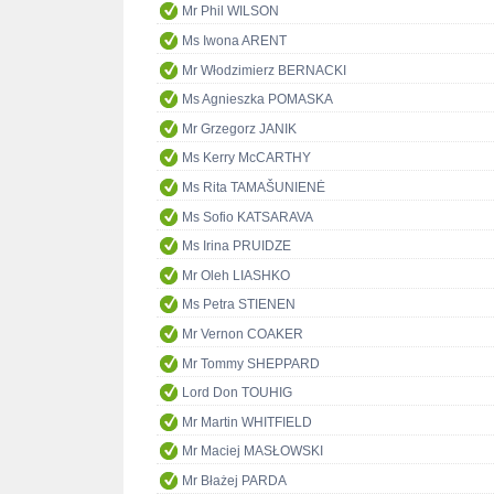
Mr Phil WILSON
Ms Iwona ARENT
Mr Włodzimierz BERNACKI
Ms Agnieszka POMASKA
Mr Grzegorz JANIK
Ms Kerry McCARTHY
Ms Rita TAMAŠUNIENĖ
Ms Sofio KATSARAVA
Ms Irina PRUIDZE
Mr Oleh LIASHKO
Ms Petra STIENEN
Mr Vernon COAKER
Mr Tommy SHEPPARD
Lord Don TOUHIG
Mr Martin WHITFIELD
Mr Maciej MASŁOWSKI
Mr Błażej PARDA