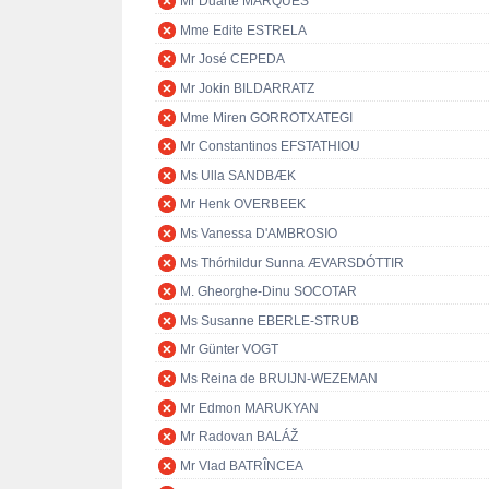
Mr Duarte MARQUES
Mme Edite ESTRELA
Mr José CEPEDA
Mr Jokin BILDARRATZ
Mme Miren GORROTXATEGI
Mr Constantinos EFSTATHIOU
Ms Ulla SANDBÆK
Mr Henk OVERBEEK
Ms Vanessa D'AMBROSIO
Ms Thórhildur Sunna ÆVARSDÓTTIR
M. Gheorghe-Dinu SOCOTAR
Ms Susanne EBERLE-STRUB
Mr Günter VOGT
Ms Reina de BRUIJN-WEZEMAN
Mr Edmon MARUKYAN
Mr Radovan BALÁŽ
Mr Vlad BATRÎNCEA