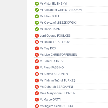
Mr Viktor IELENSKYI
Mr Alexander CHRISTIANSSON
Mr Iulian BULAI
Mr Krzysztof MIESZKOWSKI
Mr Raivo TAMM
Lord George FOULKES
Mr Rafael HUSEYNOV
Mr Tiny KOX
Ms Lise CHRISTOFFERSEN
M. Sabir HAJIYEV
M. Piero FASSINO
Mr Kimmo KILJUNEN
Mr Yıldırım Tuğrul TÜRKEŞ
Ms Deborah BERGAMINI
Mme Maryvonne BLONDIN
M. Marco GATTI
Ms Ingjerd Schie SCHOU