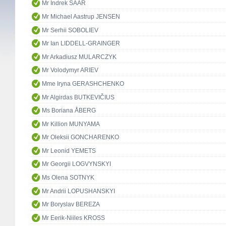
Mr Indrek SAAR
Mr Michael Aastrup JENSEN
Mr Serhii SOBOLIEV
Mr Ian LIDDELL-GRAINGER
Mr Arkadiusz MULARCZYK
Mr Volodymyr ARIEV
Mme Iryna GERASHCHENKO
Mr Algirdas BUTKEVIČIUS
Ms Boriana ÅBERG
Mr Killion MUNYAMA
Mr Oleksii GONCHARENKO
Mr Leonid YEMETS
Mr Georgii LOGVYNSKYI
Ms Olena SOTNYK
Mr Andrii LOPUSHANSKYI
Mr Boryslav BEREZA
Mr Eerik-Niiles KROSS