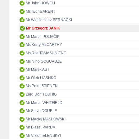
Mr John HOWELL
Ms Iwona ARENT
Mr Włodzimierz BERNACKI
Mr Grzegorz JANIK
Mr Martin POLIAČIK
Ms Kerry McCARTHY
Ms Rita TAMAŠUNIENĖ
Ms Nino GOGUADZE
Mr Marek AST
Mr Oleh LIASHKO
Ms Petra STIENEN
Lord Don TOUHIG
Mr Martin WHITFIELD
Mr Steve DOUBLE
Mr Maciej MASŁOWSKI
Mr Błażej PARDA
Mr Viktor IELENSKYI