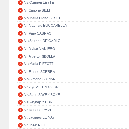
Ms Carmen LEYTE
Mr Simone BILLI
Ms Maria Elena BOSCHI
Mr Maurizio BUCCARELLA
Mr Pino CABRAS
Ms Sabrina DE CARLO
Mr Alvise MANIERO
Mr Alberto RIBOLLA
Ms Maria RIZZOTTI
Mr Filippo SCERRA
Ms Simona SURIANO
Mr Ziya ALTUNYALDIZ
Ms Selin SAYEK BÖKE
Ms Zeynep YILDIZ
Mr Roberto RAMPI
M. Jacques LE NAY
Mr Josef RIEF