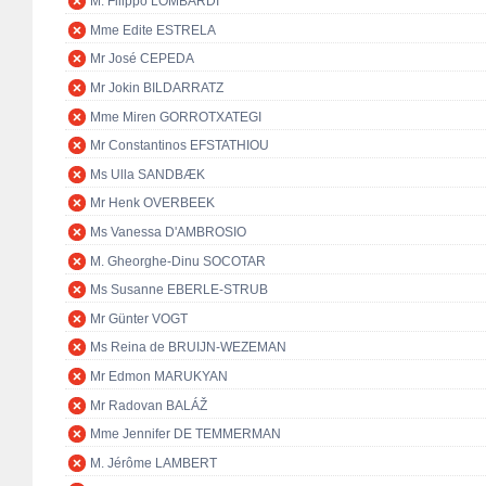
M. Filippo LOMBARDI
Mme Edite ESTRELA
Mr José CEPEDA
Mr Jokin BILDARRATZ
Mme Miren GORROTXATEGI
Mr Constantinos EFSTATHIOU
Ms Ulla SANDBÆK
Mr Henk OVERBEEK
Ms Vanessa D'AMBROSIO
M. Gheorghe-Dinu SOCOTAR
Ms Susanne EBERLE-STRUB
Mr Günter VOGT
Ms Reina de BRUIJN-WEZEMAN
Mr Edmon MARUKYAN
Mr Radovan BALÁŽ
Mme Jennifer DE TEMMERMAN
M. Jérôme LAMBERT