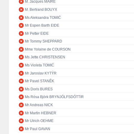
M. Jacques MAIRE
M. Bertrand BOUYX
Ms Aleksandra TOMIĆ
Mr Espen Barth EIDE
Mr Petter EIDE
Mr Tommy SHEPPARD
Mme Yolaine de COURSON
Ms Jette CHRISTENSEN
Ms Violeta TOMIĆ
Mr Jaroslav KYTÝR
Mr Pavel STANĚK
Ms Doris BURES
Ms Rósa Björk BRYNJÓLFSDÓTTIR
Mr Andreas NICK
Mr Martin HEBNER
Mr Ulrich OEHME
Mr Paul GAVAN