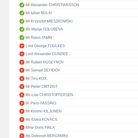
Mr Alexander CHRISTIANSSON
Mr Iulian BULAI
Mr Krzysztof MIESZKOWSKI
Ms Marija GOLUBEVA
Mr Raivo TAMM
Lord George FOULKES
Lord Alexander DUNDEE
Mr Rafael HUSEYNOV
Mr Samad SEYIDOV
Mr Tiny KOX
Mr Pieter OMTZIGT
Ms Lise CHRISTOFFERSEN
M. Piero FASSINO
Mr Kimmo KILJUNEN
Ms Elvira KOVÁCS
Mme Doris FIALA
Ms Deborah BERGAMINI