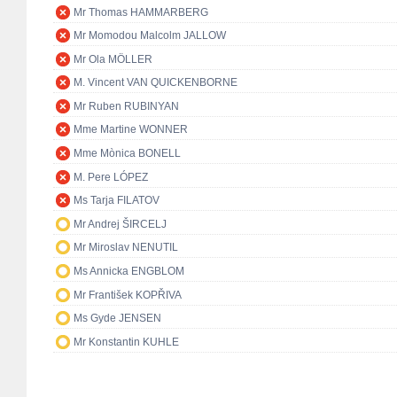
Mr Thomas HAMMARBERG
Mr Momodou Malcolm JALLOW
Mr Ola MÖLLER
M. Vincent VAN QUICKENBORNE
Mr Ruben RUBINYAN
Mme Martine WONNER
Mme Mònica BONELL
M. Pere LÓPEZ
Ms Tarja FILATOV
Mr Andrej ŠIRCELJ
Mr Miroslav NENUTIL
Ms Annicka ENGBLOM
Mr František KOPŘIVA
Ms Gyde JENSEN
Mr Konstantin KUHLE