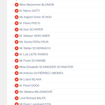
Mme Maryvonne BLONDIN
M. Marco GATTI
Ms Ingjerd Schie SCHOU
M. Paulo PISCO
Mr Axel SCHÄFER
M. Stefaan VERCAMER
Ms Sevinj FATALIYEVA
Mr Stefan SCHENNACH
M. Luís LEITE RAMOS
Mr Frank SCHWABE
Mme Elisabeth SCHNEIDER-SCHNEITER
Mr Antonio GUTIÉRREZ LIMONES
Mr Ľuboš BLAHA
M. Pavol GOGA
Ms Stefana MILADINOVIĆ
Lord Richard BALFE
Mr Franz Leonhard ESSL