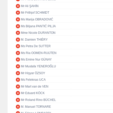
Mr Ali ŞAHİN
Mr Frithjof SCHMIDT
Ms Marija OBRADOVIĆ
Ms Biljana PANTIĆ PILJA
Mme Nicole DURANTON
M. Damien THIÉRY
Ms Petra De SUTTER
Ms Ria OOMEN-RUIJTEN
Ms Emine Nur GÜNAY
Mr Mustafa YENEROĞLU
Mr Hişyar ÖZSOY
Ms Feleknas UCA
Mr Mart van de VEN
Mr Eduard KÖCK
Mr Roland Rino BÜCHEL
M. Manuel TORNARE