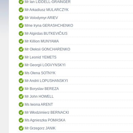
Mr Ian LIDDELL-GRAINGER
Mr Arkadiusz MULARCZYK
Mr Volodymyr ARIEV
Mme Iryna GERASHCHENKO
Mr Algirdas BUTKEVIČIUS
Mr Killion MUNYAMA
Mr Oleksii GONCHARENKO
Mr Leonid YEMETS
Mr Georgii LOGVYNSKYI
Ms Olena SOTNYK
Mr Andrii LOPUSHANSKYI
Mr Boryslav BEREZA
Mr John HOWELL
Ms Iwona ARENT
Mr Włodzimierz BERNACKI
Ms Agnieszka POMASKA
Mr Grzegorz JANIK