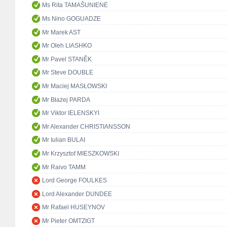
Ms Rita TAMAŠUNIENĖ
Ms Nino GOGUADZE
Mr Marek AST
Mr Oleh LIASHKO
Mr Pavel STANĚK
Mr Steve DOUBLE
Mr Maciej MASŁOWSKI
Mr Błażej PARDA
Mr Viktor IELENSKYI
Mr Alexander CHRISTIANSSON
Mr Iulian BULAI
Mr Krzysztof MIESZKOWSKI
Mr Raivo TAMM
Lord George FOULKES
Lord Alexander DUNDEE
Mr Rafael HUSEYNOV
Mr Pieter OMTZIGT