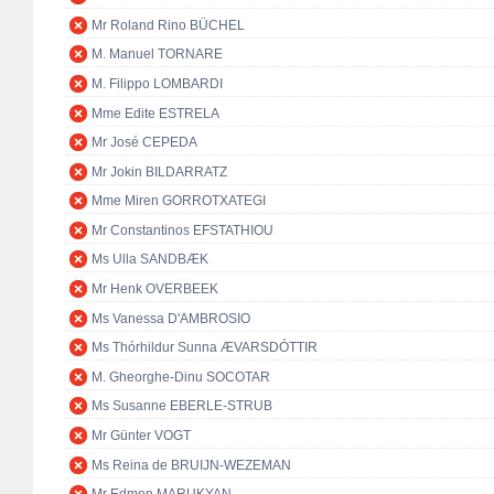
Mr Roland Rino BÜCHEL
M. Manuel TORNARE
M. Filippo LOMBARDI
Mme Edite ESTRELA
Mr José CEPEDA
Mr Jokin BILDARRATZ
Mme Miren GORROTXATEGI
Mr Constantinos EFSTATHIOU
Ms Ulla SANDBÆK
Mr Henk OVERBEEK
Ms Vanessa D'AMBROSIO
Ms Thórhildur Sunna ÆVARSDÓTTIR
M. Gheorghe-Dinu SOCOTAR
Ms Susanne EBERLE-STRUB
Mr Günter VOGT
Ms Reina de BRUIJN-WEZEMAN