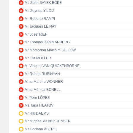
Ms Selin SAYEK BÖKE
Ms Zeynep YILDIZ
Mr Roberto RAMPI
M. Jacques LE NAY
Mr Josef RIEF
Mr Thomas HAMMARBERG
Mr Momodou Malcolm JALLOW
Mr Ola MÖLLER
M. Vincent VAN QUICKENBORNE
Mr Ruben RUBINYAN
Mme Martine WONNER
Mme Mònica BONELL
M. Pere LÓPEZ
Ms Tarja FILATOV
Mr Rik DAEMS
Mr Michael Aastrup JENSEN
Ms Boriana ÅBERG