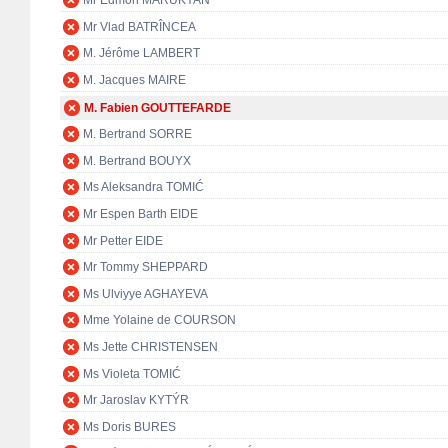
Mr Edmon MARUKYAN
Mr Vlad BATRÎNCEA
M. Jérôme LAMBERT
M. Jacques MAIRE
M. Fabien GOUTTEFARDE
M. Bertrand SORRE
M. Bertrand BOUYX
Ms Aleksandra TOMIĆ
Mr Espen Barth EIDE
Mr Petter EIDE
Mr Tommy SHEPPARD
Ms Ulviyye AGHAYEVA
Mme Yolaine de COURSON
Ms Jette CHRISTENSEN
Ms Violeta TOMIĆ
Mr Jaroslav KYTÝR
Ms Doris BURES