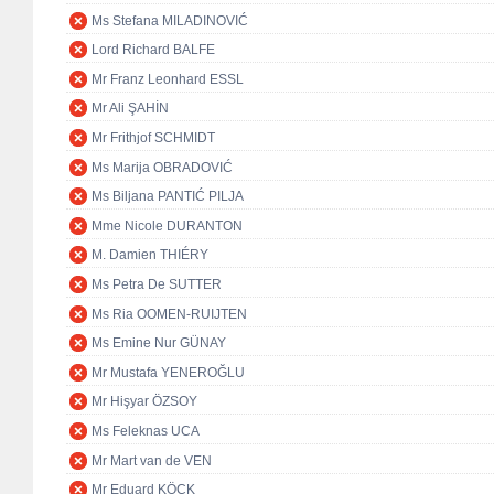
Ms Stefana MILADINOVIĆ
Lord Richard BALFE
Mr Franz Leonhard ESSL
Mr Ali ŞAHİN
Mr Frithjof SCHMIDT
Ms Marija OBRADOVIĆ
Ms Biljana PANTIĆ PILJA
Mme Nicole DURANTON
M. Damien THIÉRY
Ms Petra De SUTTER
Ms Ria OOMEN-RUIJTEN
Ms Emine Nur GÜNAY
Mr Mustafa YENEROĞLU
Mr Hişyar ÖZSOY
Ms Feleknas UCA
Mr Mart van de VEN
Mr Eduard KÖCK