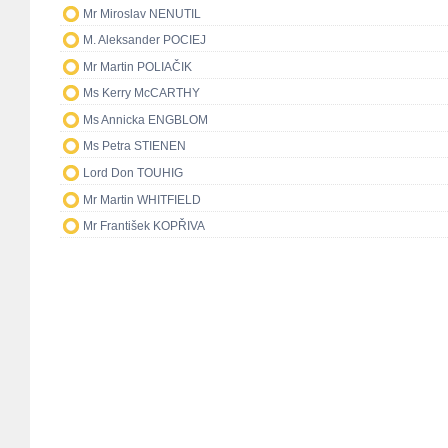
Mr Miroslav NENUTIL
M. Aleksander POCIEJ
Mr Martin POLIAČIK
Ms Kerry McCARTHY
Ms Annicka ENGBLOM
Ms Petra STIENEN
Lord Don TOUHIG
Mr Martin WHITFIELD
Mr František KOPŘIVA