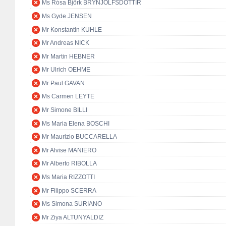
Ms Rósa Björk BRYNJÓLFSDÓTTIR
Ms Gyde JENSEN
Mr Konstantin KUHLE
Mr Andreas NICK
Mr Martin HEBNER
Mr Ulrich OEHME
Mr Paul GAVAN
Ms Carmen LEYTE
Mr Simone BILLI
Ms Maria Elena BOSCHI
Mr Maurizio BUCCARELLA
Mr Alvise MANIERO
Mr Alberto RIBOLLA
Ms Maria RIZZOTTI
Mr Filippo SCERRA
Ms Simona SURIANO
Mr Ziya ALTUNYALDIZ