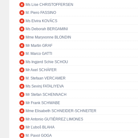
Ms Lise CHRISTOFFERSEN
M. Piero FASSINO
Ms Elvira KOVÁCS
Ms Deborah BERGAMINI
Mme Maryvonne BLONDIN
Mr Martin GRAF
M. Marco GATTI
Ms Ingjerd Schie SCHOU
Mr Axel SCHÄFER
M. Stefaan VERCAMER
Ms Sevinj FATALIYEVA
Mr Stefan SCHENNACH
Mr Frank SCHWABE
Mme Elisabeth SCHNEIDER-SCHNEITER
Mr Antonio GUTIÉRREZ LIMONES
Mr Ľuboš BLAHA
M. Pavol GOGA