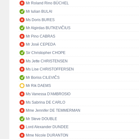
Mr Roland Rino BÜCHEL
Mr Iulian BULAI
Ms Doris BURES
Mr Algirdas BUTKEVIČIUS
Mr Pino CABRAS
Mr José CEPEDA
Sir Christopher CHOPE
Ms Jette CHRISTENSEN
Ms Lise CHRISTOFFERSEN
Mr Boriss CILEVIČS
Mr Rik DAEMS
Ms Vanessa D'AMBROSIO
Ms Sabrina DE CARLO
Mme Jennifer DE TEMMERMAN
Mr Steve DOUBLE
Lord Alexander DUNDEE
Mme Nicole DURANTON