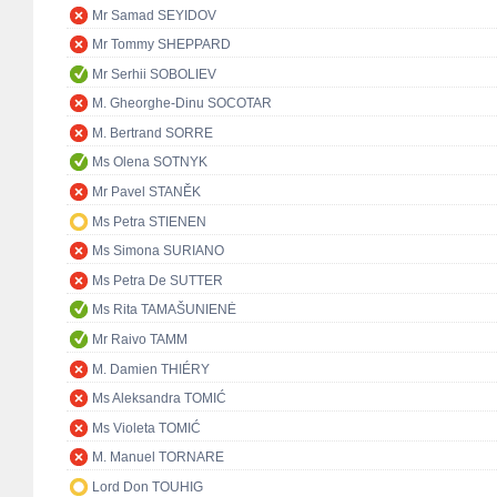
Mr Samad SEYIDOV
Mr Tommy SHEPPARD
Mr Serhii SOBOLIEV
M. Gheorghe-Dinu SOCOTAR
M. Bertrand SORRE
Ms Olena SOTNYK
Mr Pavel STANĚK
Ms Petra STIENEN
Ms Simona SURIANO
Ms Petra De SUTTER
Ms Rita TAMAŠUNIENĖ
Mr Raivo TAMM
M. Damien THIÉRY
Ms Aleksandra TOMIĆ
Ms Violeta TOMIĆ
M. Manuel TORNARE
Lord Don TOUHIG