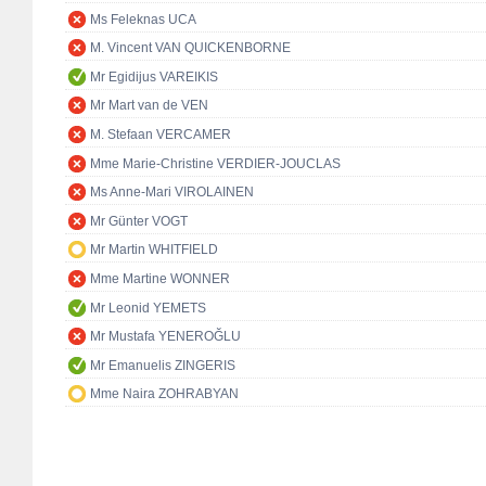
Ms Feleknas UCA
M. Vincent VAN QUICKENBORNE
Mr Egidijus VAREIKIS
Mr Mart van de VEN
M. Stefaan VERCAMER
Mme Marie-Christine VERDIER-JOUCLAS
Ms Anne-Mari VIROLAINEN
Mr Günter VOGT
Mr Martin WHITFIELD
Mme Martine WONNER
Mr Leonid YEMETS
Mr Mustafa YENEROĞLU
Mr Emanuelis ZINGERIS
Mme Naira ZOHRABYAN