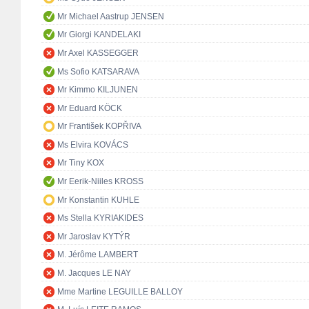
Mr Michael Aastrup JENSEN
Mr Giorgi KANDELAKI
Mr Axel KASSEGGER
Ms Sofio KATSARAVA
Mr Kimmo KILJUNEN
Mr Eduard KÖCK
Mr František KOPŘIVA
Ms Elvira KOVÁCS
Mr Tiny KOX
Mr Eerik-Niiles KROSS
Mr Konstantin KUHLE
Ms Stella KYRIAKIDES
Mr Jaroslav KYTÝR
M. Jérôme LAMBERT
M. Jacques LE NAY
Mme Martine LEGUILLE BALLOY