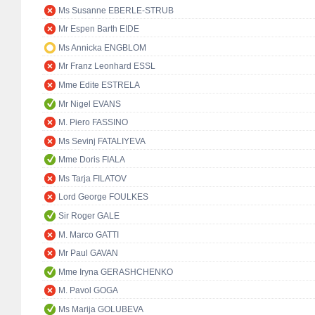
Ms Susanne EBERLE-STRUB
Mr Espen Barth EIDE
Ms Annicka ENGBLOM
Mr Franz Leonhard ESSL
Mme Edite ESTRELA
Mr Nigel EVANS
M. Piero FASSINO
Ms Sevinj FATALIYEVA
Mme Doris FIALA
Ms Tarja FILATOV
Lord George FOULKES
Sir Roger GALE
M. Marco GATTI
Mr Paul GAVAN
Mme Iryna GERASHCHENKO
M. Pavol GOGA
Ms Marija GOLUBEVA