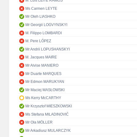
M. Luís LEITE RAMOS
Ms Carmen LEYTE
Mr Oleh LIASHKO
Mr Georgii LOGVYNSKYI
M. Filippo LOMBARDI
M. Pere LÓPEZ
Mr Andrii LOPUSHANSKYI
M. Jacques MAIRE
Mr Alvise MANIERO
Mr Duarte MARQUES
Mr Edmon MARUKYAN
Mr Maciej MASŁOWSKI
Ms Kerry McCARTHY
Mr Krzysztof MIESZKOWSKI
Ms Stefana MILADINOVIĆ
Mr Ola MÖLLER
Mr Arkadiusz MULARCZYK