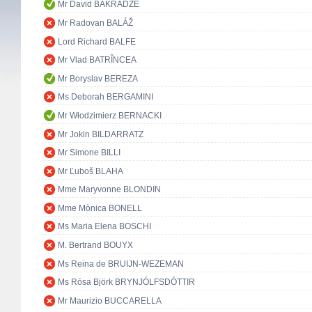
Mr David BAKRADZE
Mr Radovan BALÁŽ
Lord Richard BALFE
Mr Vlad BATRÎNCEA
Mr Boryslav BEREZA
Ms Deborah BERGAMINI
Mr Włodzimierz BERNACKI
Mr Jokin BILDARRATZ
Mr Simone BILLI
Mr Ľuboš BLAHA
Mme Maryvonne BLONDIN
Mme Mònica BONELL
Ms Maria Elena BOSCHI
M. Bertrand BOUYX
Ms Reina de BRUIJN-WEZEMAN
Ms Rósa Björk BRYNJÓLFSDÓTTIR
Mr Maurizio BUCCARELLA