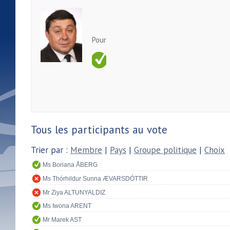
Pour
Tous les participants au vote
Trier par :
Membre
|
Pays
|
Groupe politique
|
Choix
Ms Boriana ÅBERG
Ms Thórhildur Sunna ÆVARSDÓTTIR
Mr Ziya ALTUNYALDIZ
Ms Iwona ARENT
Mr Marek AST