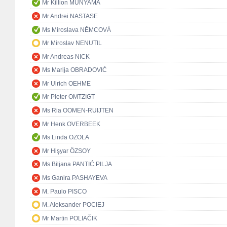
Mr Killion MUNYAMA
Mr Andrei NASTASE
Ms Miroslava NĚMCOVÁ
Mr Miroslav NENUTIL
Mr Andreas NICK
Ms Marija OBRADOVIĆ
Mr Ulrich OEHME
Mr Pieter OMTZIGT
Ms Ria OOMEN-RUIJTEN
Mr Henk OVERBEEK
Ms Linda OZOLA
Mr Hişyar ÖZSOY
Ms Biljana PANTIĆ PILJA
Ms Ganira PASHAYEVA
M. Paulo PISCO
M. Aleksander POCIEJ
Mr Martin POLIAČIK