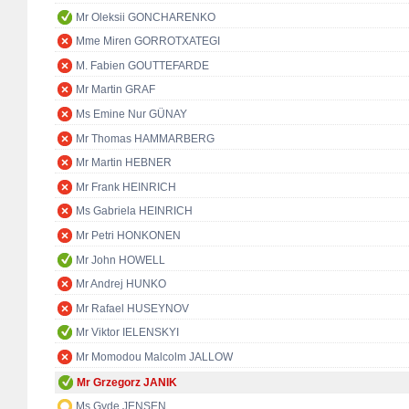
Mr Oleksii GONCHARENKO
Mme Miren GORROTXATEGI
M. Fabien GOUTTEFARDE
Mr Martin GRAF
Ms Emine Nur GÜNAY
Mr Thomas HAMMARBERG
Mr Martin HEBNER
Mr Frank HEINRICH
Ms Gabriela HEINRICH
Mr Petri HONKONEN
Mr John HOWELL
Mr Andrej HUNKO
Mr Rafael HUSEYNOV
Mr Viktor IELENSKYI
Mr Momodou Malcolm JALLOW
Mr Grzegorz JANIK
Ms Gyde JENSEN