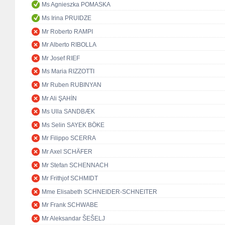
Ms Agnieszka POMASKA
Ms Irina PRUIDZE
Mr Roberto RAMPI
Mr Alberto RIBOLLA
Mr Josef RIEF
Ms Maria RIZZOTTI
Mr Ruben RUBINYAN
Mr Ali ŞAHİN
Ms Ulla SANDBÆK
Ms Selin SAYEK BÖKE
Mr Filippo SCERRA
Mr Axel SCHÄFER
Mr Stefan SCHENNACH
Mr Frithjof SCHMIDT
Mme Elisabeth SCHNEIDER-SCHNEITER
Mr Frank SCHWABE
Mr Aleksandar ŠEŠELJ