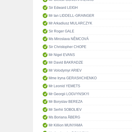
Sir Edward LEIGH
Mr Ian LIDDELL-GRAINGER
Mr Arkadiusz MULARCZYK
Sir Roger GALE
Ms Miroslava NĚMCOVÁ
Sir Christopher CHOPE
Mr Nigel EVANS
Mr David BAKRADZE
Mr Volodymyr ARIEV
Mme Iryna GERASHCHENKO
Mr Leonid YEMETS
Mr Georgii LOGVYNSKYI
Mr Boryslav BEREZA
Mr Serhii SOBOLIEV
Ms Boriana ÅBERG
Mr Killion MUNYAMA