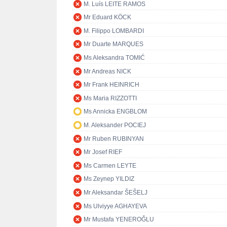
M. Luís LEITE RAMOS
Mr Eduard KÖCK
M. Filippo LOMBARDI
Mr Duarte MARQUES
Ms Aleksandra TOMIĆ
Mr Andreas NICK
Mr Frank HEINRICH
Ms Maria RIZZOTTI
Ms Annicka ENGBLOM
M. Aleksander POCIEJ
Mr Ruben RUBINYAN
Mr Josef RIEF
Ms Carmen LEYTE
Ms Zeynep YILDIZ
Mr Aleksandar ŠEŠELJ
Ms Ulviyye AGHAYEVA
Mr Mustafa YENEROĞLU