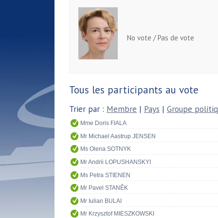
No vote / Pas de vote
Tous les participants au vote
Trier par :
Membre
|
Pays
|
Groupe politi
Mme Doris FIALA
Mr Michael Aastrup JENSEN
Ms Olena SOTNYK
Mr Andrii LOPUSHANSKYI
Ms Petra STIENEN
Mr Pavel STANĚK
Mr Iulian BULAI
Mr Krzysztof MIESZKOWSKI