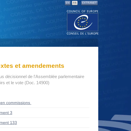
EN
FR
EXTRANET
textes et amendements
us décisionnel de l'Assemblée parlementaire
rs et le vote (Doc. 14900)
 en commissions
ment 3
ment 133