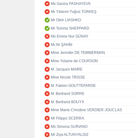
Ms Ganira PASHAYEVA
Mr Yıldırım Tuğrul TÜRKEŞ
Mr Oleh LIASHKO
Mr Tommy SHEPPARD
Ms Emine Nur GÜNAY
Mr Ali ŞAHİN
Mme Jennifer DE TEMMERMAN
Mme Yolaine de COURSON
M. Jacques MAIRE
Mme Nicole TRISSE
M. Fabien GOUTTEFARDE
M. Bertrand SORRE
M. Bertrand BOUYX
Mme Marie-Christine VERDIER-JOUCLAS
Mr Filippo SCERRA
Ms Simona SURIANO
Mr Ziya ALTUNYALDIZ