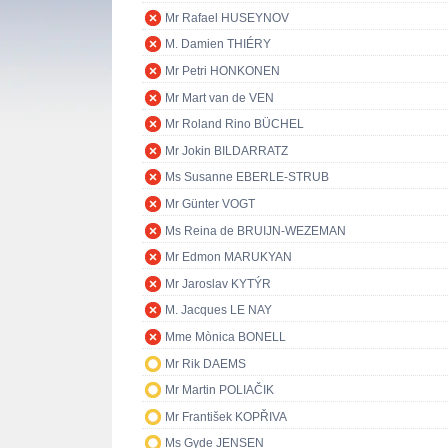
Mr Rafael HUSEYNOV
M. Damien THIÉRY
Mr Petri HONKONEN
Mr Mart van de VEN
Mr Roland Rino BÜCHEL
Mr Jokin BILDARRATZ
Ms Susanne EBERLE-STRUB
Mr Günter VOGT
Ms Reina de BRUIJN-WEZEMAN
Mr Edmon MARUKYAN
Mr Jaroslav KYTÝR
M. Jacques LE NAY
Mme Mònica BONELL
Mr Rik DAEMS
Mr Martin POLIAČIK
Mr František KOPŘIVA
Ms Gyde JENSEN