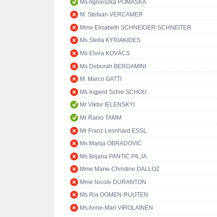
Ms Agnieszka POMASKA
M. Stefaan VERCAMER
Mme Elisabeth SCHNEIDER-SCHNEITER
Ms Stella KYRIAKIDES
Ms Elvira KOVÁCS
Ms Deborah BERGAMINI
M. Marco GATTI
Ms Ingjerd Schie SCHOU
Mr Viktor IELENSKYI
Mr Raivo TAMM
Mr Franz Leonhard ESSL
Ms Marija OBRADOVIĆ
Ms Biljana PANTIĆ PILJA
Mme Marie-Christine DALLOZ
Mme Nicole DURANTON
Ms Ria OOMEN-RUIJTEN
Ms Anne-Mari VIROLAINEN