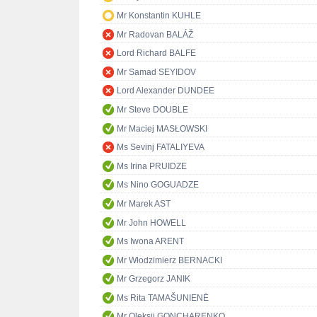
Mr Konstantin KUHLE
Mr Radovan BALÁŽ
Lord Richard BALFE
Mr Samad SEYIDOV
Lord Alexander DUNDEE
Mr Steve DOUBLE
Mr Maciej MASŁOWSKI
Ms Sevinj FATALIYEVA
Ms Irina PRUIDZE
Ms Nino GOGUADZE
Mr Marek AST
Mr John HOWELL
Ms Iwona ARENT
Mr Włodzimierz BERNACKI
Mr Grzegorz JANIK
Ms Rita TAMAŠUNIENĖ
Mr Oleksii GONCHARENKO