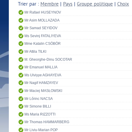
Trier par :
Membre
|
Pays
|
Groupe politique
|
Choix
Mr Rafael HUSEYNOV
Mr Asim MOLLAZADA
Mr Samad SEYIDOV
Ms Sevinj FATALIYEVA
Mme Katalin CSÖBÖR
Mr Attila TILKI
M. Gheorghe-Dinu SOCOTAR
Mr Emanuel MALLIA
Ms Ulviyye AGHAYEVA
Mr Nagif HAMZAYEV
Mr Maciej MASŁOWSKI
Mr Lőrinc NACSA
Mr Simone BILLI
Ms Maria RIZZOTTI
Mr Thomas HAMMARBERG
Mr Liviu-Marian POP