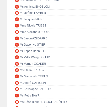
Ms Susanne EBERLE-STRUB
Ms Annicka ENGBLOM
M. Jérôme LAMBERT
M. Jacques MAIRE
Mme Nicole TRISSE
Mme Alexandra LOUIS
Mr Jason AZZOPARDI
Mr Davor Ivo STIER
Mr Espen Barth EIDE
Mr Vetle Wang SOLEIM
Mr Vernon COAKER
Ms Stella CREASY
Mr Martin WHITFIELD
M. André GATTOLIN
M. Christophe LACROIX
Ms Petra BAYR
Ms Rósa Björk BRYNJÓLFSDÓTTIR