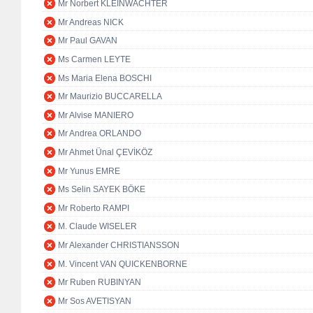
Mr Norbert KLEINWÄCHTER
Mr Andreas NICK
Mr Paul GAVAN
Ms Carmen LEYTE
Ms Maria Elena BOSCHI
Mr Maurizio BUCCARELLA
Mr Alvise MANIERO
Mr Andrea ORLANDO
Mr Ahmet Ünal ÇEVİKÖZ
Mr Yunus EMRE
Ms Selin SAYEK BÖKE
Mr Roberto RAMPI
M. Claude WISELER
Mr Alexander CHRISTIANSSON
M. Vincent VAN QUICKENBORNE
Mr Ruben RUBINYAN
Mr Sos AVETISYAN