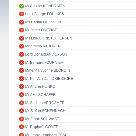
Mr Aleksei KONDRATEV
Lord George FOULKES
Ms Carina OHLSSON
Mr Pieter OMTZIGT
Ms Lise CHRISTOFFERSEN
Mr Kimmo KILJUNEN
Lord Donald ANDERSON
M. Bernard FOURNIER
Mme Maryvonne BLONDIN
M. Pol Van Den DRIESSCHE
Mr Andrej HUNKO
Mr Axel SCHÄFER
M. Stefaan VERCAMER
Mr Stefan SCHENNACH
Mr Frank SCHWABE
M. Raphaël COMTE
Mr Franz Leonhard ESSL