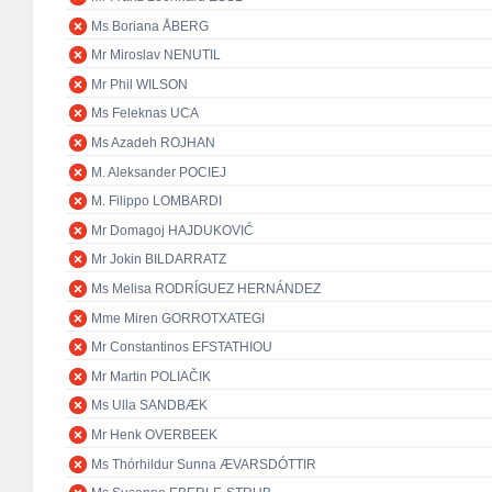
Ms Boriana ÅBERG
Mr Miroslav NENUTIL
Mr Phil WILSON
Ms Feleknas UCA
Ms Azadeh ROJHAN
M. Aleksander POCIEJ
M. Filippo LOMBARDI
Mr Domagoj HAJDUKOVIĆ
Mr Jokin BILDARRATZ
Ms Melisa RODRÍGUEZ HERNÁNDEZ
Mme Miren GORROTXATEGI
Mr Constantinos EFSTATHIOU
Mr Martin POLIAČIK
Ms Ulla SANDBÆK
Mr Henk OVERBEEK
Ms Thórhildur Sunna ÆVARSDÓTTIR