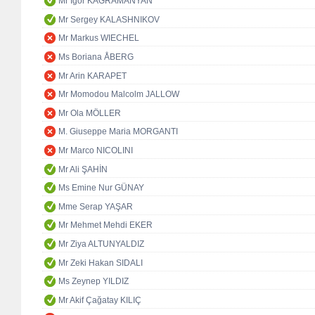
Mr Igor KAGRAMANYAN
Mr Sergey KALASHNIKOV
Mr Markus WIECHEL
Ms Boriana ÅBERG
Mr Arin KARAPET
Mr Momodou Malcolm JALLOW
Mr Ola MÖLLER
M. Giuseppe Maria MORGANTI
Mr Marco NICOLINI
Mr Ali ŞAHİN
Ms Emine Nur GÜNAY
Mme Serap YAŞAR
Mr Mehmet Mehdi EKER
Mr Ziya ALTUNYALDIZ
Mr Zeki Hakan SIDALI
Ms Zeynep YILDIZ
Mr Akif Çağatay KILIÇ