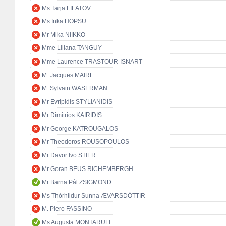
Ms Tarja FILATOV
Ms Inka HOPSU
Mr Mika NIIKKO
Mme Liliana TANGUY
Mme Laurence TRASTOUR-ISNART
M. Jacques MAIRE
M. Sylvain WASERMAN
Mr Evripidis STYLIANIDIS
Mr Dimitrios KAIRIDIS
Mr George KATROUGALOS
Mr Theodoros ROUSOPOULOS
Mr Davor Ivo STIER
Mr Goran BEUS RICHEMBERGH
Mr Barna Pál ZSIGMOND
Ms Thórhildur Sunna ÆVARSDÓTTIR
M. Piero FASSINO
Ms Augusta MONTARULI