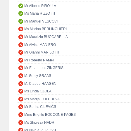
Mr Alberto RIBOLLA
Ms Maria RIZZOTTI
Mr Manuel VESCOVI
Ms Marina BERLINGHIERI
Mr Maurizio BUCCARELLA
Mr Alvise MANIERO
Mr Gianni MARILOTTI
Mr Roberto RAMPI
Mr Emanuelis ZINGERIS
M. Gusty GRAAS
M. Claude HAAGEN
Ms Linda OZOLA
Ms Marija GOLUBEVA
Mr Boriss CILEVIČS
Mme Brigitte BOCCONE-PAGES
Ms Shpresa HADRI
Mr Nikola POPOSKI