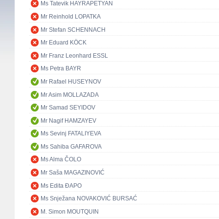
Ms Tatevik HAYRAPETYAN
Mr Reinhold LOPATKA
Mr Stefan SCHENNACH
Mr Eduard KÖCK
Mr Franz Leonhard ESSL
Ms Petra BAYR
Mr Rafael HUSEYNOV
Mr Asim MOLLAZADA
Mr Samad SEYIDOV
Mr Nagif HAMZAYEV
Ms Sevinj FATALIYEVA
Ms Sahiba GAFAROVA
Ms Alma ČOLO
Mr Saša MAGAZINOVIĆ
Ms Edita ĐAPO
Ms Snježana NOVAKOVIĆ BURSAĆ
M. Simon MOUTQUIN