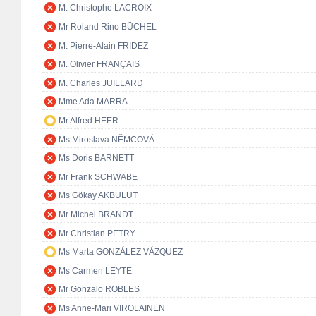
M. Christophe LACROIX
Mr Roland Rino BÜCHEL
M. Pierre-Alain FRIDEZ
M. Olivier FRANÇAIS
M. Charles JUILLARD
Mme Ada MARRA
Mr Alfred HEER
Ms Miroslava NĚMCOVÁ
Ms Doris BARNETT
Mr Frank SCHWABE
Ms Gökay AKBULUT
Mr Michel BRANDT
Mr Christian PETRY
Ms Marta GONZÁLEZ VÁZQUEZ
Ms Carmen LEYTE
Mr Gonzalo ROBLES
Ms Anne-Mari VIROLAINEN