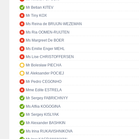
Mr Betian KITEV
Mr Tiny KOX
Ms Reina de BRUIJN-WEZEMAN
Ms Ria OOMEN-RUIJTEN
Ms Margreet De BOER
Ms Emilie Enger MEHL
Ms Lise CHRISTOFFERSEN
Mr Bolesław PIECHA
M. Aleksander POCIEJ
Mr Pedro CEGONHO
Mme Edite ESTRELA
Mr Sergey FABRICHNYY
Ms Alfiia KOGOGINA
Mr Sergey KISLYAK
Mr Alexander BASHKIN
Ms Irina RUKAVISHNIKOVA