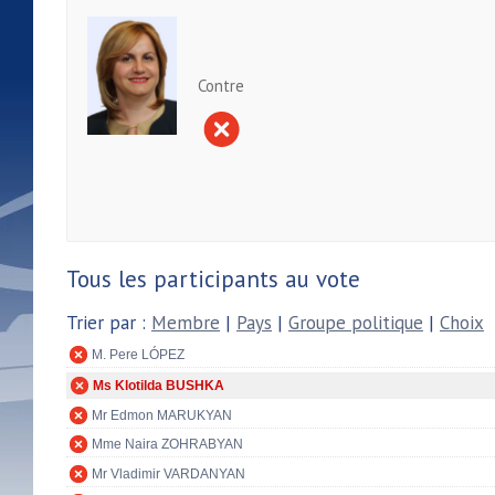
Contre
Tous les participants au vote
Trier par :
Membre
|
Pays
|
Groupe politique
|
Choix
M. Pere LÓPEZ
Ms Klotilda BUSHKA
Mr Edmon MARUKYAN
Mme Naira ZOHRABYAN
Mr Vladimir VARDANYAN