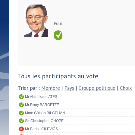
Pour
Tous les participants au vote
Trier par :
Membre
|
Pays
|
Groupe politique
|
Choix
Mr Abdülkadir ATEŞ
Mr Rony BARGETZE
Mme Gülsün BİLGEHAN
Sir Christopher CHOPE
Mr Boriss CILEVIČS