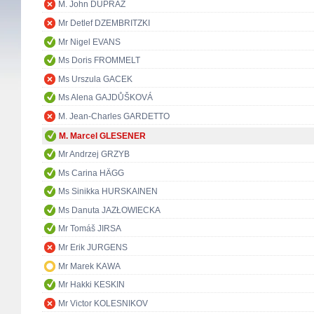
M. John DUPRAZ
Mr Detlef DZEMBRITZKI
Mr Nigel EVANS
Ms Doris FROMMELT
Ms Urszula GACEK
Ms Alena GAJDŮŠKOVÁ
M. Jean-Charles GARDETTO
M. Marcel GLESENER
Mr Andrzej GRZYB
Ms Carina HÄGG
Ms Sinikka HURSKAINEN
Ms Danuta JAZŁOWIECKA
Mr Tomáš JIRSA
Mr Erik JURGENS
Mr Marek KAWA
Mr Hakki KESKIN
Mr Victor KOLESNIKOV