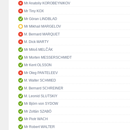
Mr Anatoliy KOROBEYNIKOV
Mr Tiny KOX
Mr Göran LINDBLAD
Mr Mikhail MARGELOV
M. Bernard MARQUET
M. Dick MARTY
Mr Miloš MELČÁK
Mr Morten MESSERSCHMIDT
Mr Kent OLSSON
Mr Oleg PANTELEEV
M. Walter SCHMIED
M. Bernard SCHREINER
M. Leonid SLUTSKIY
Mr Björn von SYDOW
Mr Zoltán SZABÓ
Mr Piotr WACH
Mr Robert WALTER