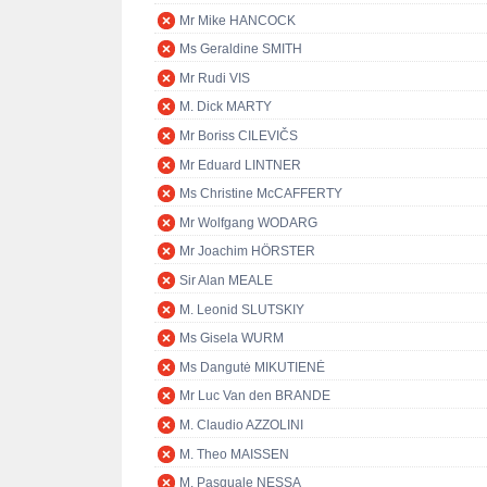
Mr Mike HANCOCK
Ms Geraldine SMITH
Mr Rudi VIS
M. Dick MARTY
Mr Boriss CILEVIČS
Mr Eduard LINTNER
Ms Christine McCAFFERTY
Mr Wolfgang WODARG
Mr Joachim HÖRSTER
Sir Alan MEALE
M. Leonid SLUTSKIY
Ms Gisela WURM
Ms Dangutė MIKUTIENĖ
Mr Luc Van den BRANDE
M. Claudio AZZOLINI
M. Theo MAISSEN
M. Pasquale NESSA