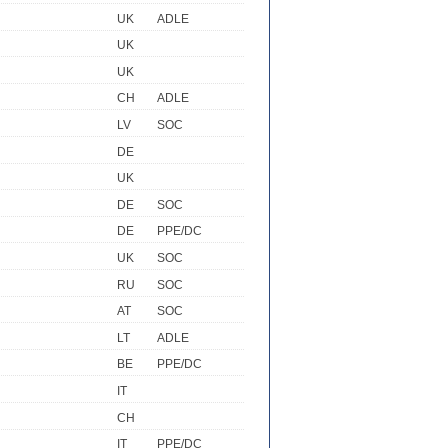
UK
ADLE
UK
UK
CH
ADLE
LV
SOC
DE
UK
DE
SOC
DE
PPE/DC
UK
SOC
RU
SOC
AT
SOC
LT
ADLE
BE
PPE/DC
IT
CH
IT
PPE/DC