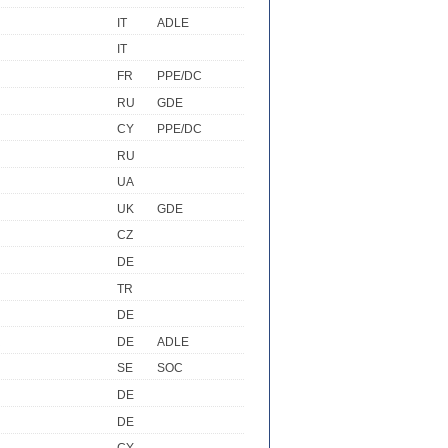
IT
ADLE
IT
FR
PPE/DC
RU
GDE
CY
PPE/DC
RU
UA
UK
GDE
CZ
DE
TR
DE
R
DE
ADLE
SE
SOC
DE
DE