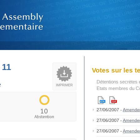
 11
Votes sur les 
Détentions secrètes e
e
IMPRIMER
Etats membres du Con
10
27/06/2007 -
Amende
Abstention
27/06/2007 -
Amende
27/06/2007 -
Amende