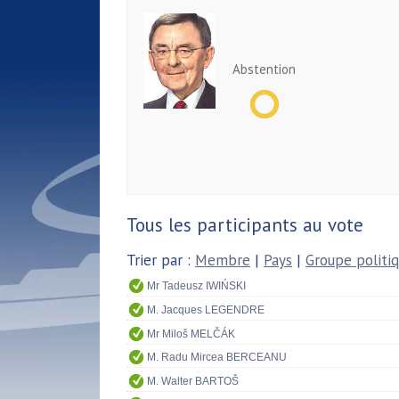
Abstention
Tous les participants au vote
Trier par :
Membre
|
Pays
|
Groupe politi
Mr Tadeusz IWIŃSKI
M. Jacques LEGENDRE
Mr Miloš MELČÁK
M. Radu Mircea BERCEANU
M. Walter BARTOŠ