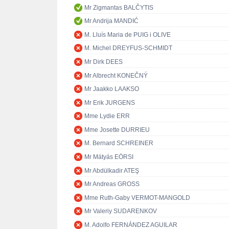
Mr Zigmantas BALČYTIS
Mr Andrija MANDIĆ
M. Lluís Maria de PUIG i OLIVE
M. Michel DREYFUS-SCHMIDT
Mr Dirk DEES
Mr Albrecht KONEČNÝ
Mr Jaakko LAAKSO
Mr Erik JURGENS
Mme Lydie ERR
Mme Josette DURRIEU
M. Bernard SCHREINER
Mr Mátyás EÖRSI
Mr Abdülkadir ATEŞ
Mr Andreas GROSS
Mme Ruth-Gaby VERMOT-MANGOLD
Mr Valeriy SUDARENKOV
M. Adolfo FERNÁNDEZ AGUILAR