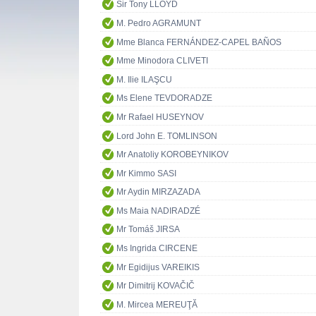
Sir Tony LLOYD
M. Pedro AGRAMUNT
Mme Blanca FERNÁNDEZ-CAPEL BAÑOS
Mme Minodora CLIVETI
M. Ilie ILAŞCU
Ms Elene TEVDORADZE
Mr Rafael HUSEYNOV
Lord John E. TOMLINSON
Mr Anatoliy KOROBEYNIKOV
Mr Kimmo SASI
Mr Aydin MIRZAZADA
Ms Maia NADIRADZÉ
Mr Tomáš JIRSA
Ms Ingrida CIRCENE
Mr Egidijus VAREIKIS
Mr Dimitrij KOVAČIČ
M. Mircea MEREUŢĂ