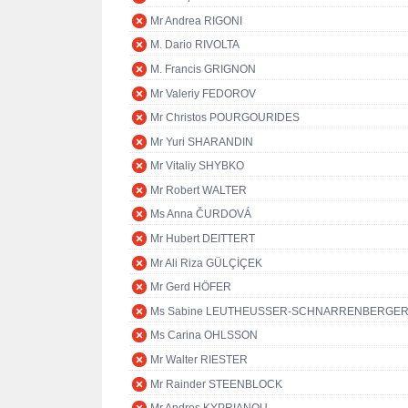
Mr Andrea RIGONI
M. Dario RIVOLTA
M. Francis GRIGNON
Mr Valeriy FEDOROV
Mr Christos POURGOURIDES
Mr Yuri SHARANDIN
Mr Vitaliy SHYBKO
Mr Robert WALTER
Ms Anna ČURDOVÁ
Mr Hubert DEITTERT
Mr Ali Riza GÜLÇİÇEK
Mr Gerd HÖFER
Ms Sabine LEUTHEUSSER-SCHNARRENBERGE
Ms Carina OHLSSON
Mr Walter RIESTER
Mr Rainder STEENBLOCK