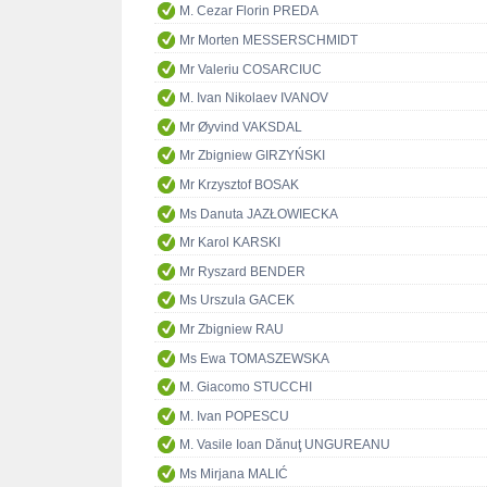
M. Cezar Florin PREDA
Mr Morten MESSERSCHMIDT
Mr Valeriu COSARCIUC
M. Ivan Nikolaev IVANOV
Mr Øyvind VAKSDAL
Mr Zbigniew GIRZYŃSKI
Mr Krzysztof BOSAK
Ms Danuta JAZŁOWIECKA
Mr Karol KARSKI
Mr Ryszard BENDER
Ms Urszula GACEK
Mr Zbigniew RAU
Ms Ewa TOMASZEWSKA
M. Giacomo STUCCHI
M. Ivan POPESCU
M. Vasile Ioan Dănuţ UNGUREANU
Ms Mirjana MALIĆ