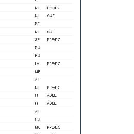
CY
NL
PPE/DC
NL
GUE
BE
NL
GUE
SE
PPE/DC
RU
RU
LV
PPE/DC
ME
AT
NL
PPE/DC
FI
ADLE
FI
ADLE
AT
HU
MC
PPE/DC