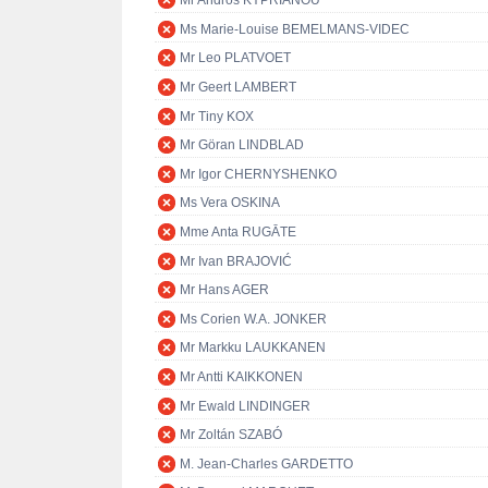
Mr Andros KYPRIANOU
Ms Marie-Louise BEMELMANS-VIDEC
Mr Leo PLATVOET
Mr Geert LAMBERT
Mr Tiny KOX
Mr Göran LINDBLAD
Mr Igor CHERNYSHENKO
Ms Vera OSKINA
Mme Anta RUGĀTE
Mr Ivan BRAJOVIĆ
Mr Hans AGER
Ms Corien W.A. JONKER
Mr Markku LAUKKANEN
Mr Antti KAIKKONEN
Mr Ewald LINDINGER
Mr Zoltán SZABÓ
M. Jean-Charles GARDETTO