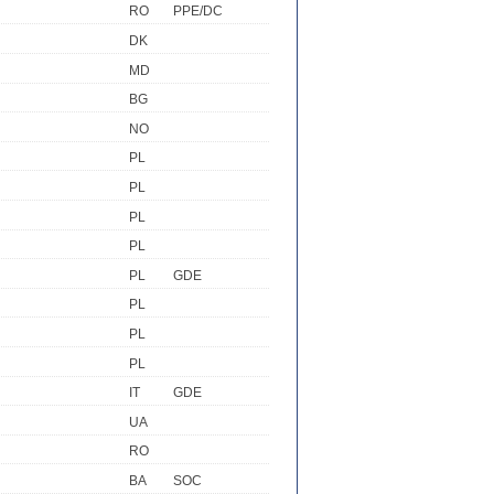
RO
PPE/DC
DK
MD
BG
NO
PL
PL
PL
PL
PL
GDE
PL
PL
PL
IT
GDE
UA
RO
BA
SOC