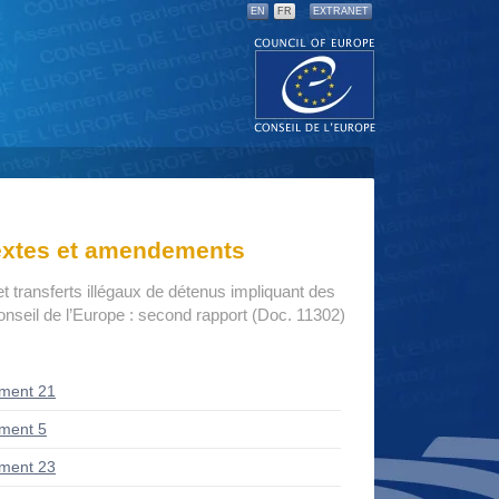
EN
FR
EXTRANET
textes et amendements
t transferts illégaux de détenus impliquant des
seil de l’Europe : second rapport (Doc. 11302)
ment 21
ment 5
ment 23