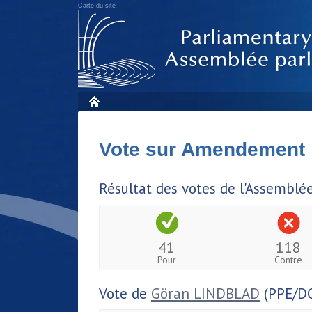
Carte du site
Vote sur Amendement
Résultat des votes de l'Assemblé
41
118
Pour
Contre
Vote de
Göran LINDBLAD
(PPE/D