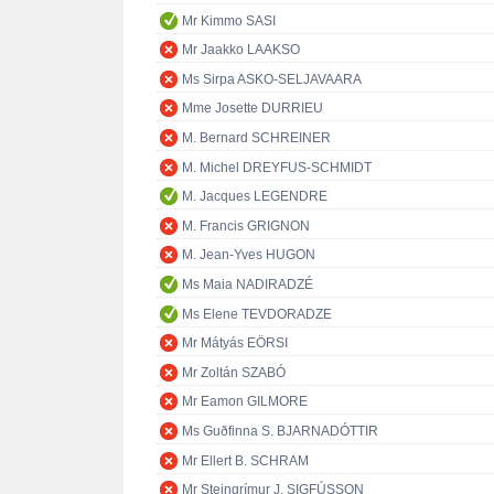
Mr Kimmo SASI
Mr Jaakko LAAKSO
Ms Sirpa ASKO-SELJAVAARA
Mme Josette DURRIEU
M. Bernard SCHREINER
M. Michel DREYFUS-SCHMIDT
M. Jacques LEGENDRE
M. Francis GRIGNON
M. Jean-Yves HUGON
Ms Maia NADIRADZÉ
Ms Elene TEVDORADZE
Mr Mátyás EÖRSI
Mr Zoltán SZABÓ
Mr Eamon GILMORE
Ms Guðfinna S. BJARNADÓTTIR
Mr Ellert B. SCHRAM
Mr Steingrímur J. SIGFÚSSON