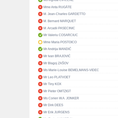
Ms Ingrida CIRCENE
Mme Anta RUGĀTE
M. Jean-Charles GARDETTO
M. Bernard MARQUET
M. Arcadii PASECINIC
Mr Valeriu COSARCIUC
Mme Maria POSTOICO
Mr Andrija MANDIĆ
Mr Ivan BRAJOVIĆ
Mr Blagoj ZAŠOV
Ms Marie-Louise BEMELMANS-VIDEC
Mr Leo PLATVOET
Mr Tiny KOX
Mr Pieter OMTZIGT
Ms Corien W.A. JONKER
Mr Dirk DEES
Mr Erik JURGENS