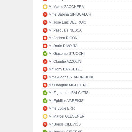
M. Marco ZACCHERA
Mme Sabina SINISCALCHI
M. José Luiz DEL ROIO
M. Pasquale NESSA
Mr Andrea RIGONI
M. Dario RIVOLTA
M. Giacomo STUCCHI
M. Claudio AZZOLINI
Mr Rony BARGETZE
Mme Aldona STAPONKIENĖ
Ms Dangutė MIKUTIENĖ
Mr Zigmantas BALČYTIS
Mr Egidijus VAREIKIS
Mme Lydie ERR
M. Marcel GLESENER
Mr Boriss CILEVIČS