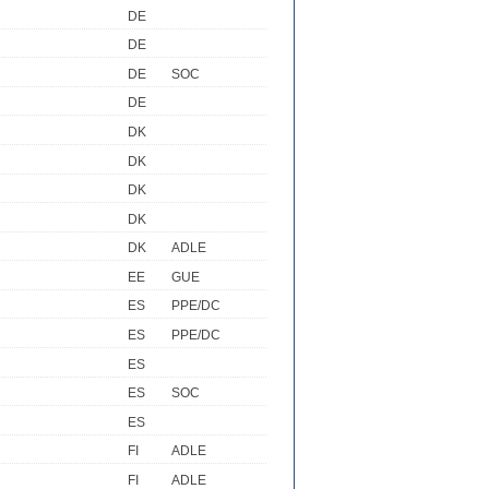
DE
DE
DE
SOC
DE
DK
DK
DK
DK
DK
ADLE
EE
GUE
ES
PPE/DC
ES
PPE/DC
ES
ES
SOC
ES
FI
ADLE
FI
ADLE