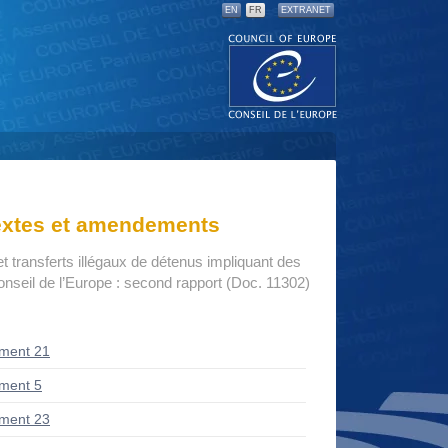
EN
FR
EXTRANET
textes et amendements
t transferts illégaux de détenus impliquant des
seil de l’Europe : second rapport (Doc. 11302)
ment 21
ment 5
ment 23