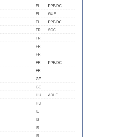
FI
PPE/DC
FI
GUE
FI
PPE/DC
FR
SOC
FR
FR
FR
FR
PPE/DC
FR
GE
GE
HU
ADLE
HU
IE
IS
IS
IS