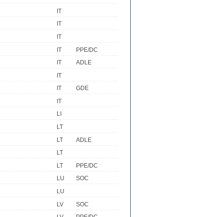
IT
IT
IT
IT
PPE/DC
IT
ADLE
IT
IT
GDE
IT
LI
LT
LT
ADLE
LT
LT
PPE/DC
LU
SOC
LU
LV
SOC