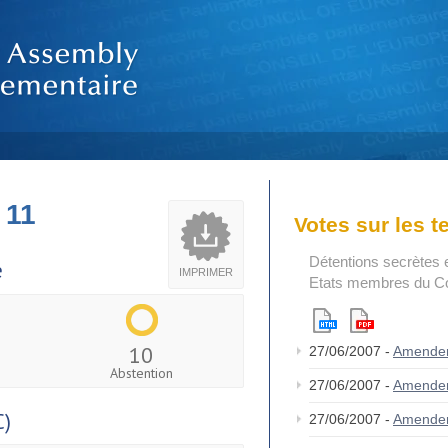
 11
Votes sur les 
Détentions secrètes e
e
IMPRIMER
Etats membres du Con
10
27/06/2007 -
Amende
Abstention
27/06/2007 -
Amende
C)
27/06/2007 -
Amende