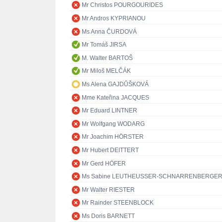
Mr Christos POURGOURIDES
Mr Andros KYPRIANOU
Ms Anna ČURDOVÁ
Mr Tomáš JIRSA
M. Walter BARTOŠ
Mr Miloš MELČÁK
Ms Alena GAJDŮŠKOVÁ
Mme Kateřina JACQUES
Mr Eduard LINTNER
Mr Wolfgang WODARG
Mr Joachim HÖRSTER
Mr Hubert DEITTERT
Mr Gerd HÖFER
Ms Sabine LEUTHEUSSER-SCHNARRENBERGE
Mr Walter RIESTER
Mr Rainder STEENBLOCK
Ms Doris BARNETT