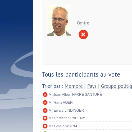
Contre
Tous les participants au vote
Trier par :
Membre
|
Pays
|
Groupe politi
M. Joan Albert FARRÉ SANTURÉ
Mr Hans AGER
Mr Ewald LINDINGER
Mr Albrecht KONEČNÝ
Ms Gisela WURM