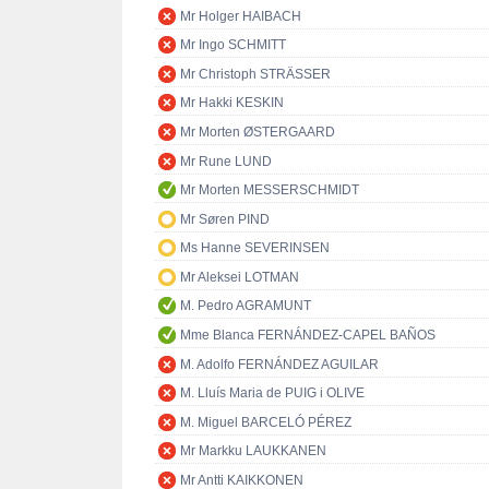
Mr Holger HAIBACH
Mr Ingo SCHMITT
Mr Christoph STRÄSSER
Mr Hakki KESKIN
Mr Morten ØSTERGAARD
Mr Rune LUND
Mr Morten MESSERSCHMIDT
Mr Søren PIND
Ms Hanne SEVERINSEN
Mr Aleksei LOTMAN
M. Pedro AGRAMUNT
Mme Blanca FERNÁNDEZ-CAPEL BAÑOS
M. Adolfo FERNÁNDEZ AGUILAR
M. Lluís Maria de PUIG i OLIVE
M. Miguel BARCELÓ PÉREZ
Mr Markku LAUKKANEN
Mr Antti KAIKKONEN