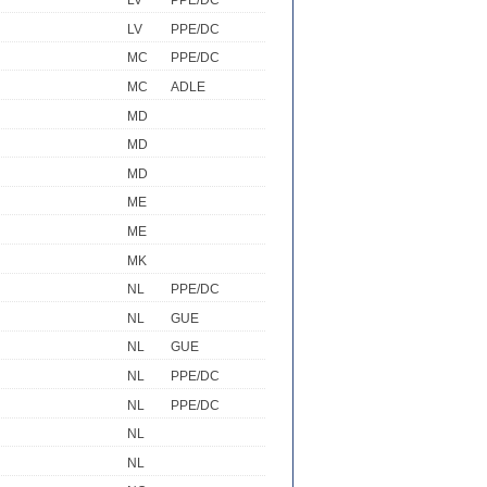
LV
PPE/DC
LV
PPE/DC
MC
PPE/DC
MC
ADLE
MD
MD
MD
ME
ME
MK
NL
PPE/DC
NL
GUE
NL
GUE
NL
PPE/DC
NL
PPE/DC
NL
NL