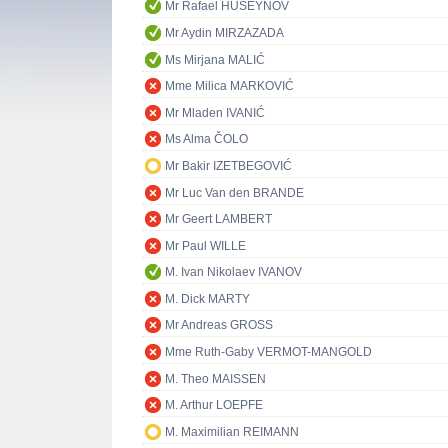
Mr Rafael HUSEYNOV
Mr Aydin MIRZAZADA
Ms Mirjana MALIĆ
Mme Milica MARKOVIĆ
Mr Mladen IVANIĆ
Ms Alma ČOLO
Mr Bakir IZETBEGOVIĆ
Mr Luc Van den BRANDE
Mr Geert LAMBERT
Mr Paul WILLE
M. Ivan Nikolaev IVANOV
M. Dick MARTY
Mr Andreas GROSS
Mme Ruth-Gaby VERMOT-MANGOLD
M. Theo MAISSEN
M. Arthur LOEPFE
M. Maximilian REIMANN