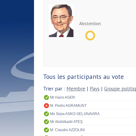
Abstention
Tous les participants au vote
Trier par :
Membre
|
Pays
|
Groupe politi
Mr Hans AGER
M. Pedro AGRAMUNT
Ms Sirpa ASKO-SELJAVAARA
Mr Abdülkadir ATEŞ
M. Claudio AZZOLINI