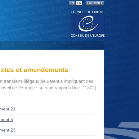
EN
FR
EXTRANET
textes et amendements
t transferts illégaux de détenus impliquant des
seil de l’Europe : second rapport (Doc. 11302)
ment 21
ment 5
ment 23