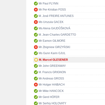
Mr Paul FLYNN
Mr Per-Kristian FOSS
M. José FREIRE ANTUNES
Ms Urszula GACEK
Ms Alena GAJDŮŠKOVÁ
M. Jean-Charles GARDETTO
Mr Eamon GILMORE
Mr Zbigniew GIRZYŃSKI
Ms Gunn Karin GJUL
M. Marcel GLESENER
Mr John GREENWAY
M. Francis GRIGNON
Mr Andreas GROSS
Mr Holger HAIBACH
Mr Mike HANCOCK
Mr Gerd HÖFER
Mr Serhiy HOLOVATY