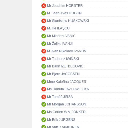
Mr Joachim HÖRSTER
M. Jean-Yves HUGON
Mr Stanisław HUSKOWSKI
M. Ilie ILAŞCU
Mr Mladen IVANIĆ
Mr Željko IVANJI
M. Ivan Nikolaev IVANOV
Mr Tadeusz IWIŃSKI
Mr Bakir IZETBEGOVIĆ
Mr Bjørn JACOBSEN
Mme Kateřina JACQUES
Ms Danuta JAZŁOWIECKA
Mr Tomáš JIRSA
Mr Morgan JOHANSSON
Ms Corien W.A. JONKER
Mr Erik JURGENS
Mr Antti KAIKKONEN