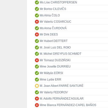
Ms Lise CHRISTOFFERSEN
Mr Boriss CILEVIČS
Ms Alma ČOLO
Mr Valeriu COSARCIUC
Ms Anna ČURDOVÁ
Mr Dirk DEES
Mr Hubert DEITTERT
M. José Luiz DEL ROIO
M. Michel DREYFUS-SCHMIDT
Mr Tomasz DUDZIŃSKI
Mme Josette DURRIEU
Mr Mátyás EÖRSI
Mme Lydie ERR
M. Joan Albert FARRÉ SANTURÉ
Mr Valeriy FEDOROV
M. Adolfo FERNÁNDEZ AGUILAR
Mme Blanca FERNÁNDEZ-CAPEL BAÑOS