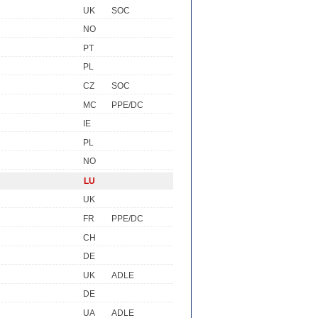
UK
SOC
NO
PT
PL
CZ
SOC
MC
PPE/DC
IE
PL
NO
LU
UK
FR
PPE/DC
CH
DE
UK
ADLE
DE
UA
ADLE