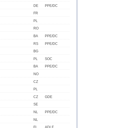
DE
PPE/DC
FR
PL
RO
BA
PPE/DC
RS
PPE/DC
BG
PL
SOC
BA
PPE/DC
NO
CZ
PL
CZ
GDE
SE
NL
PPE/DC
NL
FI
ADLE