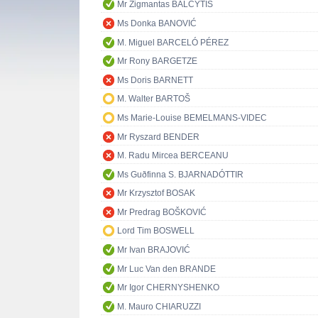
Mr Zigmantas BALČYTIS
Ms Donka BANOVIĆ
M. Miguel BARCELÓ PÉREZ
Mr Rony BARGETZE
Ms Doris BARNETT
M. Walter BARTOŠ
Ms Marie-Louise BEMELMANS-VIDEC
Mr Ryszard BENDER
M. Radu Mircea BERCEANU
Ms Guðfinna S. BJARNADÓTTIR
Mr Krzysztof BOSAK
Mr Predrag BOŠKOVIĆ
Lord Tim BOSWELL
Mr Ivan BRAJOVIĆ
Mr Luc Van den BRANDE
Mr Igor CHERNYSHENKO
M. Mauro CHIARUZZI