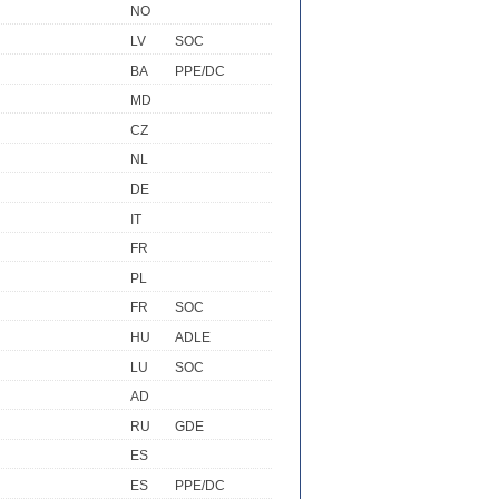
NO
LV
SOC
BA
PPE/DC
MD
CZ
NL
DE
IT
FR
PL
FR
SOC
HU
ADLE
LU
SOC
AD
RU
GDE
ES
ES
PPE/DC