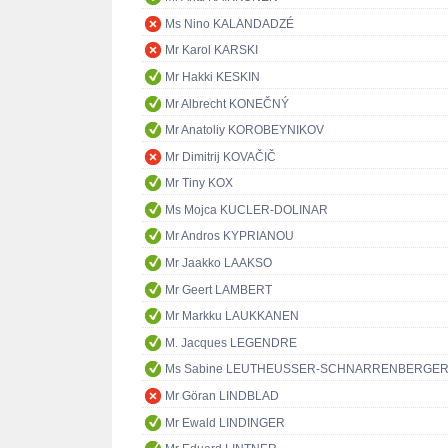
Ms Nino KALANDADZÉ
Mr Karol KARSKI
Mr Hakki KESKIN
Mr Albrecht KONEČNÝ
Mr Anatoliy KOROBEYNIKOV
Mr Dimitrij KOVAČIČ
Mr Tiny KOX
Ms Mojca KUCLER-DOLINAR
Mr Andros KYPRIANOU
Mr Jaakko LAAKSO
Mr Geert LAMBERT
Mr Markku LAUKKANEN
M. Jacques LEGENDRE
Ms Sabine LEUTHEUSSER-SCHNARRENBERGE
Mr Göran LINDBLAD
Mr Ewald LINDINGER