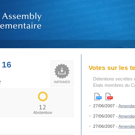
 16
Votes sur les 
Détentions secrètes e
e
IMPRIMER
Etats membres du Con
12
27/06/2007 -
Amende
Abstention
27/06/2007 -
Amende
27/06/2007 -
Amende