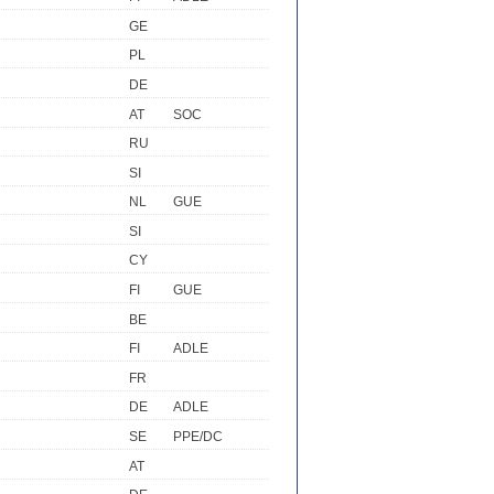
GE
PL
DE
AT
SOC
RU
SI
NL
GUE
SI
CY
FI
GUE
BE
FI
ADLE
FR
R
DE
ADLE
SE
PPE/DC
AT