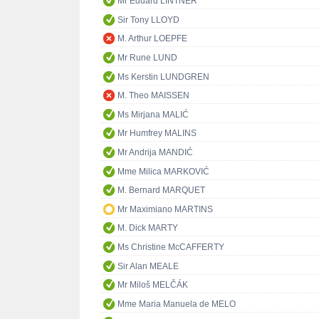
Mr Eduard LINTNER
Sir Tony LLOYD
M. Arthur LOEPFE
Mr Rune LUND
Ms Kerstin LUNDGREN
M. Theo MAISSEN
Ms Mirjana MALIĆ
Mr Humfrey MALINS
Mr Andrija MANDIĆ
Mme Milica MARKOVIĆ
M. Bernard MARQUET
Mr Maximiano MARTINS
M. Dick MARTY
Ms Christine McCAFFERTY
Sir Alan MEALE
Mr Miloš MELČÁK
Mme Maria Manuela de MELO