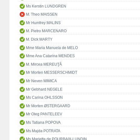
Ms Kerstin LUNDGREN
M. Theo MAISSEN
Mr Humfrey MALINS
M. Pietro MARCENARO
M. Dick MARTY
Mme Maria Manuela de MELO
Mme Ana Catarina MENDES
M. Mircea MEREUŢĂ
Mr Morten MESSERSCHMIDT
Mr Neven MIMICA
Mr Gebhard NEGELE
Ms Carina OHLSSON
Mr Morten ØSTERGAARD
Mr Oleg PANTELEEV
Ms Tatiana POPOVA
Ms Majda POTRATA
Ms Marietta de POURBAIX-LUNDIN