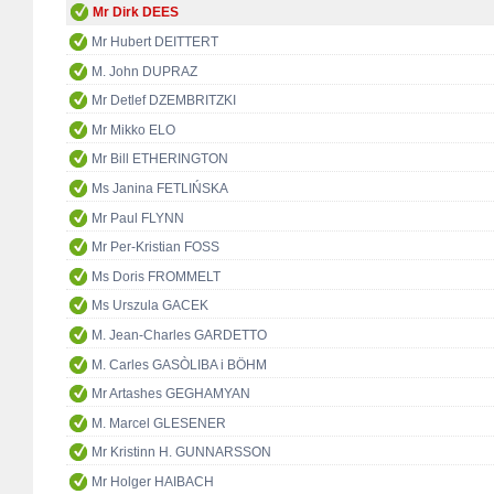
Mr Dirk DEES
Mr Hubert DEITTERT
M. John DUPRAZ
Mr Detlef DZEMBRITZKI
Mr Mikko ELO
Mr Bill ETHERINGTON
Ms Janina FETLIŃSKA
Mr Paul FLYNN
Mr Per-Kristian FOSS
Ms Doris FROMMELT
Ms Urszula GACEK
M. Jean-Charles GARDETTO
M. Carles GASÒLIBA i BÖHM
Mr Artashes GEGHAMYAN
M. Marcel GLESENER
Mr Kristinn H. GUNNARSSON
Mr Holger HAIBACH