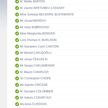
M. Walter BARTOŠ
M. Jaume BARTUMEU CASSANY
Mme Soledad BECERRIL BUSTAMANTE
Mr József BERÉNYI
Mr Vidar BJØRNSTAD
Mme Margherita BONIVER
Lord Thomas H. BURLISON
Mr Gianpiero Carlo CANTONI
Mr Mevlüt ÇAVUŞOĞLU
Mr Jonas ČEKUOLIS
Mr Sergej CHELEMENDIK
M. Mauro CHIARUZZI
Sir Christopher CHOPE
Ms Ingrida CIRCENE
M. Georges COLOMBIER
Mr Valeriu COSARCIUC
Ms Anna ČURDOVÁ