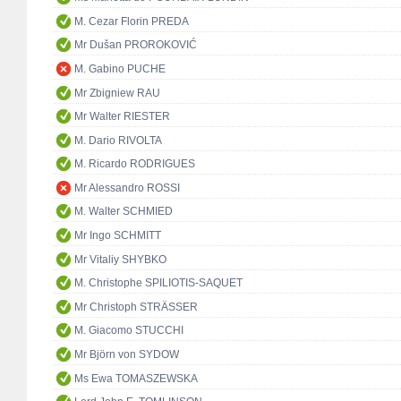
M. Cezar Florin PREDA
Mr Dušan PROROKOVIĆ
M. Gabino PUCHE
Mr Zbigniew RAU
Mr Walter RIESTER
M. Dario RIVOLTA
M. Ricardo RODRIGUES
Mr Alessandro ROSSI
M. Walter SCHMIED
Mr Ingo SCHMITT
Mr Vitaliy SHYBKO
M. Christophe SPILIOTIS-SAQUET
Mr Christoph STRÄSSER
M. Giacomo STUCCHI
Mr Björn von SYDOW
Ms Ewa TOMASZEWSKA