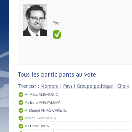
Pour
Tous les participants au vote
Trier par :
Membre
|
Pays
|
Groupe politique
|
Choix
Mr Miloš ALIGRUDIĆ
Ms Edita ANGYALOVÁ
M. Miguel ARIAS CAÑETE
Mr Abdülkadir ATEŞ
Ms Doris BARNETT