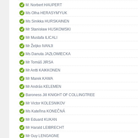
M. Norbert HAUPERT
Ms Olha HERASYM'YUK
Ms Sinikka HURSKAINEN
Mr Stanisław HUSKOWSKI
Mr Mustafa ILICALI
Mr Željko IVANJI
Ms Danuta JAZŁOWIECKA
Mr Tomáš JIRSA
Mr Antti KAIKKONEN
Mr Marek KAWA
Mr András KELEMEN
Baroness Jill KNIGHT OF COLLINGTREE
Mr Victor KOLESNIKOV
Ms Kateřina KONEČNÁ
Mr Eduard KUKAN
Mr Harald LEIBRECHT
Mr Guy LENGAGNE