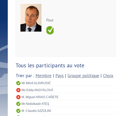
Pour
Tous les participants au vote
Trier par :
Membre
|
Pays
|
Groupe politique
|
Choix
Mr Miloš ALIGRUDIĆ
Ms Edita ANGYALOVÁ
M. Miguel ARIAS CAÑETE
Mr Abdülkadir ATEŞ
M. Claudio AZZOLINI