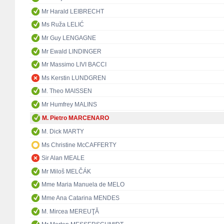
Mr Harald LEIBRECHT
Ms Ruža LELIĆ
Mr Guy LENGAGNE
Mr Ewald LINDINGER
Mr Massimo LIVI BACCI
Ms Kerstin LUNDGREN
M. Theo MAISSEN
Mr Humfrey MALINS
M. Pietro MARCENARO
M. Dick MARTY
Ms Christine McCAFFERTY
Sir Alan MEALE
Mr Miloš MELČÁK
Mme Maria Manuela de MELO
Mme Ana Catarina MENDES
M. Mircea MEREUŢĂ