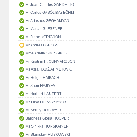
M. Jean-Charles GARDETTO
M. Carles GASÒLIBA i BÖHM
Mr Artashes GEGHAMYAN
M. Marcel GLESENER
M. Francis GRIGNON
Mr Andreas GROSS
Mme Arlette GROSSKOST
Mr Kristinn H. GUNNARSSON
Ms Azra HADŽIAHMETOVIĆ
Mr Holger HAIBACH
M. Sabir HAJIYEV
M. Norbert HAUPERT
Ms Olha HERASYM'YUK
Mr Serhiy HOLOVATY
Baroness Gloria HOOPER
Ms Sinikka HURSKAINEN
Mr Stanisław HUSKOWSKI