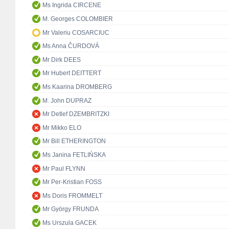
Ms Ingrida CIRCENE
M. Georges COLOMBIER
Mr Valeriu COSARCIUC
Ms Anna ČURDOVÁ
Mr Dirk DEES
Mr Hubert DEITTERT
Ms Kaarina DROMBERG
M. John DUPRAZ
Mr Detlef DZEMBRITZKI
Mr Mikko ELO
Mr Bill ETHERINGTON
Ms Janina FETLIŃSKA
Mr Paul FLYNN
Mr Per-Kristian FOSS
Ms Doris FROMMELT
Mr György FRUNDA
Ms Urszula GACEK