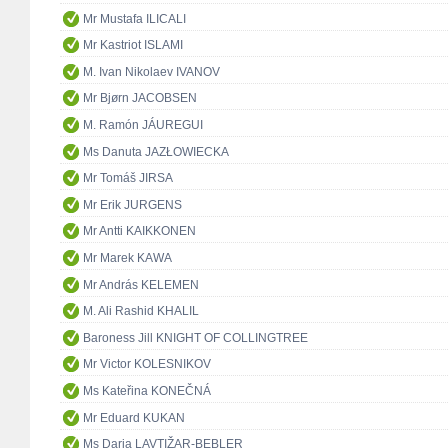
Mr Mustafa ILICALI
Mr Kastriot ISLAMI
M. Ivan Nikolaev IVANOV
Mr Bjørn JACOBSEN
M. Ramón JÁUREGUI
Ms Danuta JAZŁOWIECKA
Mr Tomáš JIRSA
Mr Erik JURGENS
Mr Antti KAIKKONEN
Mr Marek KAWA
Mr András KELEMEN
M. Ali Rashid KHALIL
Baroness Jill KNIGHT OF COLLINGTREE
Mr Victor KOLESNIKOV
Ms Kateřina KONEČNÁ
Mr Eduard KUKAN
Ms Darja LAVTIŽAR-BEBLER