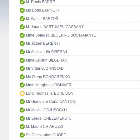
M. Denis BADRÉ
Ms Doris BARNETT
M. Walter BARTOŠ
M. Jaume BARTUMEU CASSANY
Mme Soledad BECERRIL BUSTAMANTE
Mr József BERÉNYI
Mr Aleksandër BIBERAJ
Mme Gülsün BİLGEHAN
Mr Vidar BJØRNSTAD
Ms Olena BONDARENKO
Mme Margherita BONIVER
Lord Thomas H. BURLISON
Mr Gianpiero Carlo CANTONI
Mr Mevlüt ÇAVUŞOĞLU
Mr Sergej CHELEMENDIK
M. Mauro CHIARUZZI
Sir Christopher CHOPE