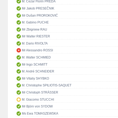
M. Cezar Florin PREDA
Mr Jakob PRESEČNIK
Mr Dušan PROROKOVIĆ
M. Gabino PUCHE
Mr Zbigniew RAU
Mr Walter RIESTER
M. Dario RIVOLTA
Mr Alessandro ROSSI
M. Walter SCHMIED
Mr Ingo SCHMITT
M. André SCHNEIDER
Mr Vitaliy SHYBKO
M. Christophe SPILIOTIS-SAQUET
Mr Christoph STRÄSSER
M. Giacomo STUCCHI
Mr Björn von SYDOW
Ms Ewa TOMASZEWSKA