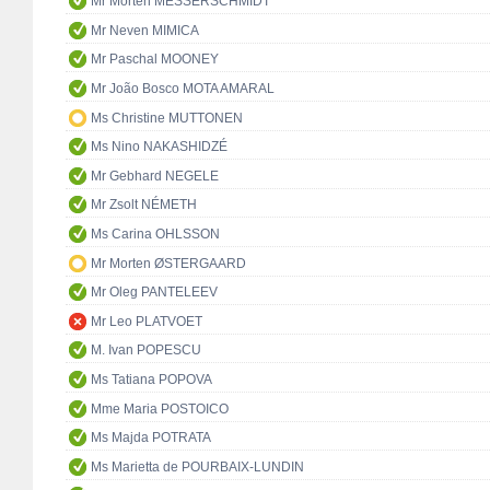
Mr Morten MESSERSCHMIDT
Mr Neven MIMICA
Mr Paschal MOONEY
Mr João Bosco MOTA AMARAL
Ms Christine MUTTONEN
Ms Nino NAKASHIDZÉ
Mr Gebhard NEGELE
Mr Zsolt NÉMETH
Ms Carina OHLSSON
Mr Morten ØSTERGAARD
Mr Oleg PANTELEEV
Mr Leo PLATVOET
M. Ivan POPESCU
Ms Tatiana POPOVA
Mme Maria POSTOICO
Ms Majda POTRATA
Ms Marietta de POURBAIX-LUNDIN