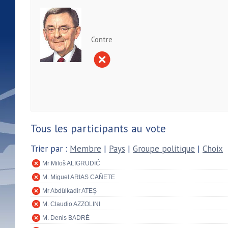
Contre
Tous les participants au vote
Trier par :
Membre
|
Pays
|
Groupe politique
|
Choix
Mr Miloš ALIGRUDIĆ
M. Miguel ARIAS CAÑETE
Mr Abdülkadir ATEŞ
M. Claudio AZZOLINI
M. Denis BADRÉ