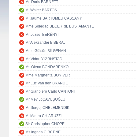
Ms Doris BARNETT
M. Walter BARTOŠ
M. Jaume BARTUMEU CASSANY
Mme Soledad BECERRIL BUSTAMANTE
Mr József BERÉNYI
Mr Aleksandër BIBERAJ
Mme Gülsün BİLGEHAN
Mr Vidar BJØRNSTAD
Ms Olena BONDARENKO
Mme Margherita BONIVER
Mr Luc Van den BRANDE
Mr Gianpiero Carlo CANTONI
Mr Mevlüt ÇAVUŞOĞLU
Mr Sergej CHELEMENDIK
M. Mauro CHIARUZZI
Sir Christopher CHOPE
Ms Ingrida CIRCENE