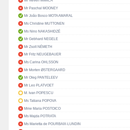
Mr Neven MIMICA
Mr Paschal MOONEY
Mr João Bosco MOTA AMARAL
Ms Christine MUTTONEN
Ms Nino NAKASHIDZÉ
Mr Gebhard NEGELE
Mr Zsolt NÉMETH
Mr Fritz NEUGEBAUER
Ms Carina OHLSSON
Mr Morten ØSTERGAARD
Mr Oleg PANTELEEV
Mr Leo PLATVOET
M. Ivan POPESCU
Ms Tatiana POPOVA
Mme Maria POSTOICO
Ms Majda POTRATA
Ms Marietta de POURBAIX-LUNDIN