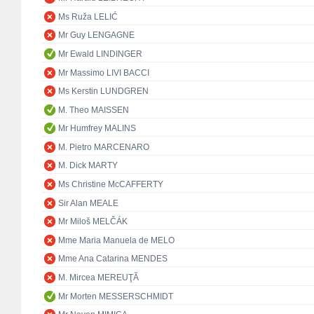
Ms Ruža LELIĆ
Mr Guy LENGAGNE
Mr Ewald LINDINGER
Mr Massimo LIVI BACCI
Ms Kerstin LUNDGREN
M. Theo MAISSEN
Mr Humfrey MALINS
M. Pietro MARCENARO
M. Dick MARTY
Ms Christine McCAFFERTY
Sir Alan MEALE
Mr Miloš MELČÁK
Mme Maria Manuela de MELO
Mme Ana Catarina MENDES
M. Mircea MEREUŢĂ
Mr Morten MESSERSCHMIDT