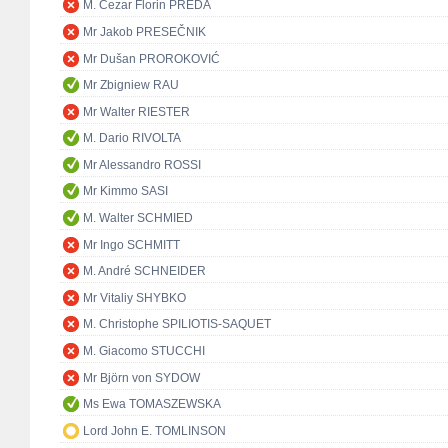
M. Cezar Florin PREDA
Mr Jakob PRESEČNIK
Mr Dušan PROROKOVIĆ
Mr Zbigniew RAU
Mr Walter RIESTER
M. Dario RIVOLTA
Mr Alessandro ROSSI
Mr Kimmo SASI
M. Walter SCHMIED
Mr Ingo SCHMITT
M. André SCHNEIDER
Mr Vitaliy SHYBKO
M. Christophe SPILIOTIS-SAQUET
M. Giacomo STUCCHI
Mr Björn von SYDOW
Ms Ewa TOMASZEWSKA
Lord John E. TOMLINSON