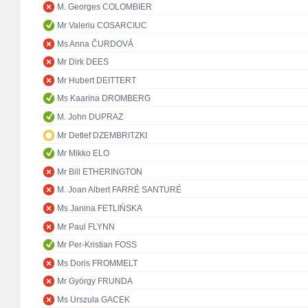
M. Georges COLOMBIER
Mr Valeriu COSARCIUC
Ms Anna ČURDOVÁ
Mr Dirk DEES
Mr Hubert DEITTERT
Ms Kaarina DROMBERG
M. John DUPRAZ
Mr Detlef DZEMBRITZKI
Mr Mikko ELO
Mr Bill ETHERINGTON
M. Joan Albert FARRÉ SANTURÉ
Ms Janina FETLIŃSKA
Mr Paul FLYNN
Mr Per-Kristian FOSS
Ms Doris FROMMELT
Mr György FRUNDA
Ms Urszula GACEK