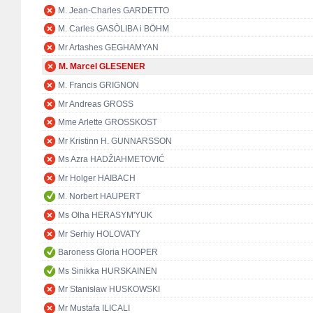
M. Jean-Charles GARDETTO
M. Carles GASÒLIBA i BÖHM
Mr Artashes GEGHAMYAN
M. Marcel GLESENER
M. Francis GRIGNON
Mr Andreas GROSS
Mme Arlette GROSSKOST
Mr Kristinn H. GUNNARSSON
Ms Azra HADŽIAHMETOVIĆ
Mr Holger HAIBACH
M. Norbert HAUPERT
Ms Olha HERASYM'YUK
Mr Serhiy HOLOVATY
Baroness Gloria HOOPER
Ms Sinikka HURSKAINEN
Mr Stanisław HUSKOWSKI
Mr Mustafa ILICALI