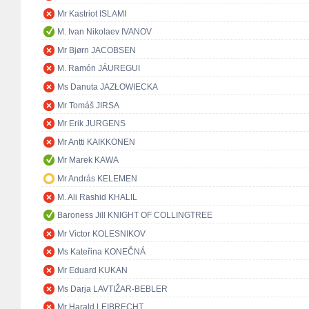
Mr Kastriot ISLAMI
M. Ivan Nikolaev IVANOV
Mr Bjørn JACOBSEN
M. Ramón JÁUREGUI
Ms Danuta JAZŁOWIECKA
Mr Tomáš JIRSA
Mr Erik JURGENS
Mr Antti KAIKKONEN
Mr Marek KAWA
Mr András KELEMEN
M. Ali Rashid KHALIL
Baroness Jill KNIGHT OF COLLINGTREE
Mr Victor KOLESNIKOV
Ms Kateřina KONEČNÁ
Mr Eduard KUKAN
Ms Darja LAVTIŽAR-BEBLER
Mr Harald LEIBRECHT