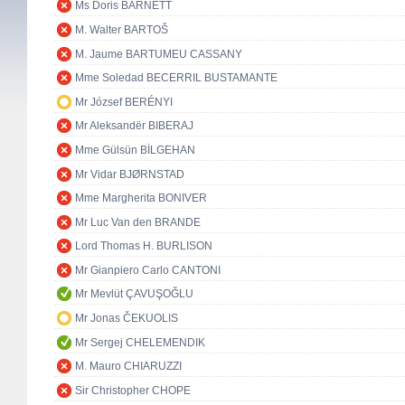
Ms Doris BARNETT
M. Walter BARTOŠ
M. Jaume BARTUMEU CASSANY
Mme Soledad BECERRIL BUSTAMANTE
Mr József BERÉNYI
Mr Aleksandër BIBERAJ
Mme Gülsün BİLGEHAN
Mr Vidar BJØRNSTAD
Mme Margherita BONIVER
Mr Luc Van den BRANDE
Lord Thomas H. BURLISON
Mr Gianpiero Carlo CANTONI
Mr Mevlüt ÇAVUŞOĞLU
Mr Jonas ČEKUOLIS
Mr Sergej CHELEMENDIK
M. Mauro CHIARUZZI
Sir Christopher CHOPE