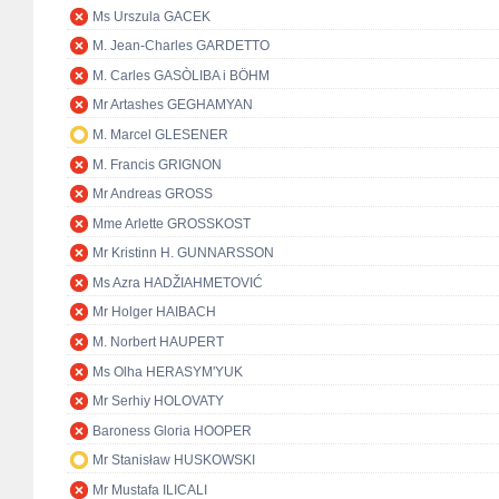
Ms Urszula GACEK
M. Jean-Charles GARDETTO
M. Carles GASÒLIBA i BÖHM
Mr Artashes GEGHAMYAN
M. Marcel GLESENER
M. Francis GRIGNON
Mr Andreas GROSS
Mme Arlette GROSSKOST
Mr Kristinn H. GUNNARSSON
Ms Azra HADŽIAHMETOVIĆ
Mr Holger HAIBACH
M. Norbert HAUPERT
Ms Olha HERASYM'YUK
Mr Serhiy HOLOVATY
Baroness Gloria HOOPER
Mr Stanisław HUSKOWSKI
Mr Mustafa ILICALI