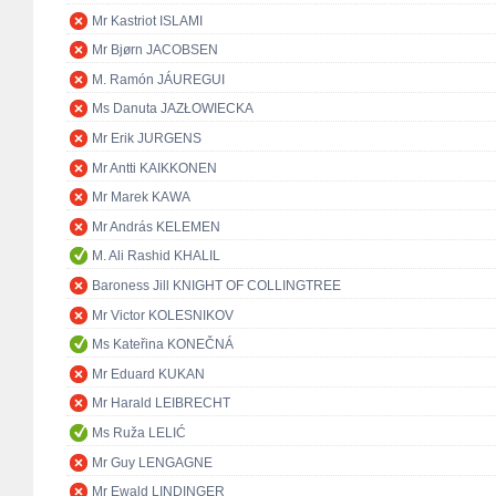
Mr Kastriot ISLAMI
Mr Bjørn JACOBSEN
M. Ramón JÁUREGUI
Ms Danuta JAZŁOWIECKA
Mr Erik JURGENS
Mr Antti KAIKKONEN
Mr Marek KAWA
Mr András KELEMEN
M. Ali Rashid KHALIL
Baroness Jill KNIGHT OF COLLINGTREE
Mr Victor KOLESNIKOV
Ms Kateřina KONEČNÁ
Mr Eduard KUKAN
Mr Harald LEIBRECHT
Ms Ruža LELIĆ
Mr Guy LENGAGNE
Mr Ewald LINDINGER