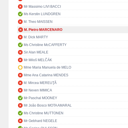
Mr Massimo LIVI BACCI
Ms Kerstin LUNDGREN
M. Theo MAISSEN
M. Pietro MARCENARO
M. Dick MARTY
Ms Christine McCAFFERTY
Sir Alan MEALE
Mr Miloš MELČÁK
Mme Maria Manuela de MELO
Mme Ana Catarina MENDES
M. Mircea MEREUŢĂ
Mr Neven MIMICA
Mr Paschal MOONEY
Mr João Bosco MOTA AMARAL
Ms Christine MUTTONEN
Mr Gebhard NEGELE