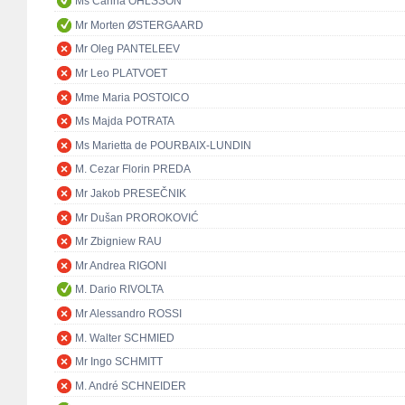
Ms Carina OHLSSON
Mr Morten ØSTERGAARD
Mr Oleg PANTELEEV
Mr Leo PLATVOET
Mme Maria POSTOICO
Ms Majda POTRATA
Ms Marietta de POURBAIX-LUNDIN
M. Cezar Florin PREDA
Mr Jakob PRESEČNIK
Mr Dušan PROROKOVIĆ
Mr Zbigniew RAU
Mr Andrea RIGONI
M. Dario RIVOLTA
Mr Alessandro ROSSI
M. Walter SCHMIED
Mr Ingo SCHMITT
M. André SCHNEIDER