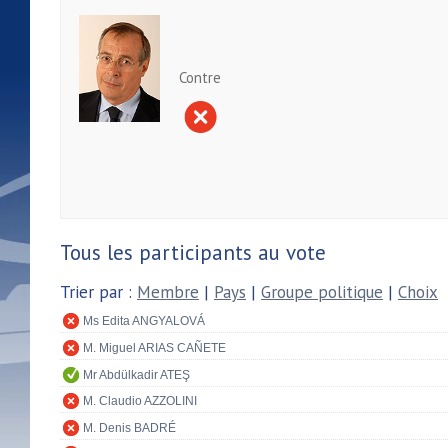
Contre
Tous les participants au vote
Trier par :
Membre
|
Pays
|
Groupe politique
|
Choix
Ms Edita ANGYALOVÁ
M. Miguel ARIAS CAÑETE
Mr Abdülkadir ATEŞ
M. Claudio AZZOLINI
M. Denis BADRÉ