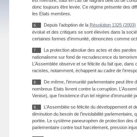
est membre, sauf en cas de flagrant délit ou de conda
donc toujours être levée. Ce régime présente des dif
les Etats membres.
Depuis l’adoption de la
Résolution 1325 (2003)
6.
évolué et des critiques se sont élevées dans la sociét
certaines formes d’immunité, dénoncées comme octr
La protection absolue des actes et des paroles
7.
nationalisme sur fond de recrudescence du terrorism
L’Assemblée observe et se félicite du fait que, dans ce
racistes, notamment, échappent au cadre de l’irrespo
De même, l’immunité parlementaire peut être dét
8.
nombreux Etats livrent contre la corruption. L’Asse
Venise), que l’existence d’un tel régime d’immunité pe
L’Assemblée se félicite du développement et de l
9.
diminution du besoin de l’inviolabilité parlementaire
portée. Le système paneuropéen de protection des dro
parlementaire contre tout harcèlement, pression injus