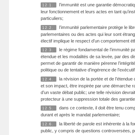
l’immunité est une garantie démocratiq
12.1.
leur fonctionnement et leurs actes en tant qu’insti
particuliers;
l’immunité parlementaire protège le lib
12.2.
parlementaires ou des actes qui leur sont étrange
électif implique le respect d’un comportement ét
le régime fondamental de l’immunité p
12.3.
étendue et les modalités de sa levée, par des d
permet de garantir de manière pérenne l’intégri
politique ou de tentative d’ingérence de l’exécutif
la révision de la portée et de l’étendue
12.4.
et son impact, être inspirée par une démarche ra
d’un vaste débat public; une telle révision devr
protecteur à une suppression totale des garanti
dans ce contexte, il doit être tenu comp
12.5.
durant et après le mandat parlementaire;
la liberté de parole est inhérente à la f
12.6.
public, y compris de questions controversées, po