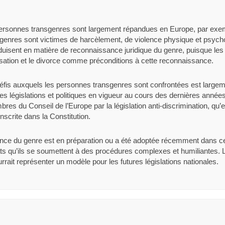
 personnes transgenres sont largement répandues en Europe, par exem
genres sont victimes de harcèlement, de violence physique et psycho
oduisent en matière de reconnaissance juridique du genre, puisque le
lisation et le divorce comme préconditions à cette reconnaissance.
 défis auxquels les personnes transgenres sont confrontées est largem
 législations et politiques en vigueur au cours des dernières années. 
es du Conseil de l’Europe par la législation anti-discrimination, qu’ell
nscrite dans la Constitution.
sance du genre est en préparation ou a été adoptée récemment dans c
ats qu’ils se soumettent à des procédures complexes et humiliantes. L
rrait représenter un modèle pour les futures législations nationales.