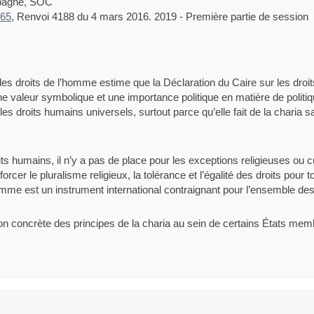
pagne, SOC
965
, Renvoi 4188 du 4 mars 2016. 2019 - Première partie de session
es droits de l’homme estime que la Déclaration du Caire sur les droit
ne valeur symbolique et une importance politique en matière de politi
les droits humains universels, surtout parce qu’elle fait de la charia 
s humains, il n’y a pas de place pour les exceptions religieuses ou c
orcer le pluralisme religieux, la tolérance et l’égalité des droits po
mme est un instrument international contraignant pour l’ensemble des
tion concrète des principes de la charia au sein de certains États m