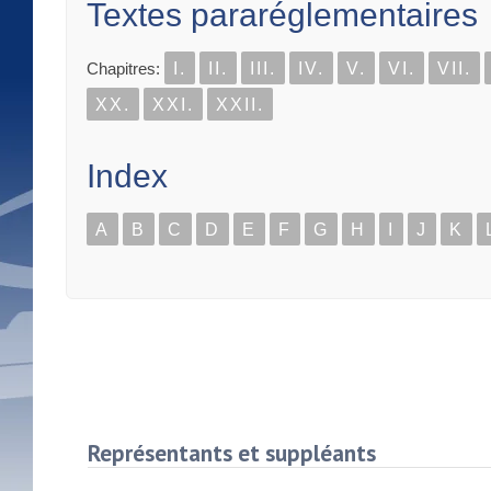
Textes pararéglementaires
Chapitres:
I.
II.
III.
IV.
V.
VI.
VII.
XX.
XXI.
XXII.
Index
A
B
C
D
E
F
G
H
I
J
K
Représentants et suppléants