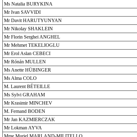
Ms Natalia BURYKINA
Mr Ivan SAVVIDI
Mr Davit HARUTYUNYAN
Mr Nikolay SHAKLEIN
Mr Florin Serghei ANGHEL
Mr Mehmet TEKELIOGLU
Mr Erol Aslan CEBECI
Mr Rónán MULLEN
Ms Anette HÜBINGER
Ms Alma COLO
M. Laurent BÉTEILLE
Ms Sylvi GRAHAM
Mr Krasimir MINCHEV
M. Fernand BODEN
Mr Jan KAZMIERCZAK
Mr Lokman AYVA
Mme Muriel MARLAND-MILITELLO