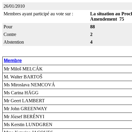
26/01/2010
Membres ayant participé au vote sur :
La situation au Proc
Amendement 75
Pour
88
Contre
2
Abstention
4
Membre
Mr Miloš MELCÁK
M. Walter BARTOŠ
Ms Miroslava NEMCOVÁ
Ms Carina HÄGG
Mr Geert LAMBERT
Mr John GREENWAY
Mr József BERÉNYI
Ms Kerstin LUNDGREN