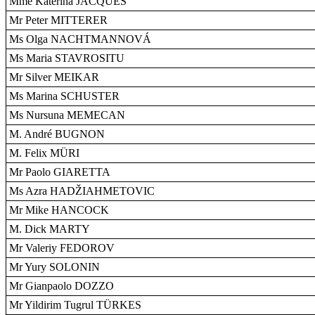
Mme Katerina JACQUES
Mr Peter MITTERER
Ms Olga NACHTMANNOVÁ
Ms Maria STAVROSITU
Mr Silver MEIKAR
Ms Marina SCHUSTER
Ms Nursuna MEMECAN
M. André BUGNON
M. Felix MÜRI
Mr Paolo GIARETTA
Ms Azra HADŽIAHMETOVIC
Mr Mike HANCOCK
M. Dick MARTY
Mr Valeriy FEDOROV
Mr Yury SOLONIN
Mr Gianpaolo DOZZO
Mr Yildirim Tugrul TÜRKES