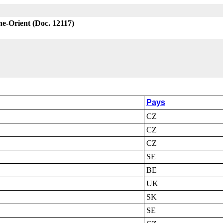
he-Orient (Doc. 12117)
Pays
CZ
CZ
CZ
SE
BE
UK
SK
SE