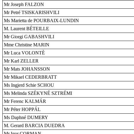
Mr Joseph FALZON
Mr Petré TSISKARISHVILI
Ms Marietta de POURBAIX-LUNDIN
M. Laurent BÉTEILLE
Mr Giorgi GABASHVILI
Mme Christine MARIN
Mr Luca VOLONTÈ
Mr Karl ZELLER
Mr Mats JOHANSSON
Mr Mikael CEDERBRATT
Ms Ingjerd Schie SCHOU
Ms Melinda SZÉKYNÉ SZTRÉMI
Mr Ferenc KALMÁR
Mr Péter HOPPÁL
Ms Daphné DUMERY
M. Gerard BARCIA DUEDRA
Mr Igor CORMAN