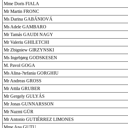
Mme Doris FIALA
Mr Martin FRONC
Ms Darina GABÁNIOVÁ
Ms Adele GAMBARO
Mr Tamás GAUDI NAGY
Mr Valeriu GHILETCHI
Mr Zbigniew GIRZYNSKI
Ms Ingebjørg GODSKESEN
M. Pavol GOGA
Ms Alina-?tefania GORGHIU
Mr Andreas GROSS
Mr Attila GRUBER
Mr Gergely GULYÁS
Mr Jonas GUNNARSSON
Mr Nazmi GÜR
Mr Antonio GUTIÉRREZ LIMONES
Mme Ana GUTU