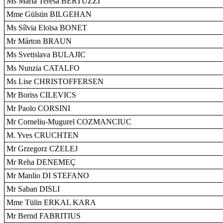
Ms Maria Teresa BERTUZZI
Mme Gülsün BILGEHAN
Ms Sílvia Eloïsa BONET
Mr Márton BRAUN
Ms Svetislava BULAJIC
Ms Nunzia CATALFO
Ms Lise CHRISTOFFERSEN
Mr Boriss CILEVICS
Mr Paolo CORSINI
Mr Corneliu-Mugurel COZMANCIUC
M. Yves CRUCHTEN
Mr Grzegorz CZELEJ
Mr Reha DENEMEÇ
Mr Manlio DI STEFANO
Mr Saban DISLI
Mme Tülin ERKAL KARA
Mr Bernd FABRITIUS