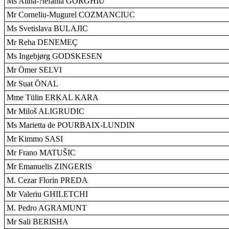
Ms Alina-?tefania GORGHIU
Mr Corneliu-Mugurel COZMANCIUC
Ms Svetislava BULAJIC
Mr Reha DENEMEÇ
Ms Ingebjørg GODSKESEN
Mr Ömer SELVI
Mr Suat ÖNAL
Mme Tülin ERKAL KARA
Mr Miloš ALIGRUDIC
Ms Marietta de POURBAIX-LUNDIN
Mr Kimmo SASI
Mr Frano MATUŠIC
Mr Emanuelis ZINGERIS
M. Cezar Florin PREDA
Mr Valeriu GHILETCHI
M. Pedro AGRAMUNT
Mr Sali BERISHA