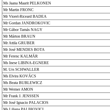
Ms Jaana Maarit PELKONEN
Mr Martin FRONC
Mr Viorel-Riceard BADEA
Mr Gordan JANDROKOVIC
Mr Gábor Tamás NAGY
Mr Márton BRAUN
Mr Attila GRUBER
Mr José MENDES BOTA
Mr Ferenc KALMÁR
Ms Inese LIBINA-EGNERE
M. Urs SCHWALLER
Ms Elvira KOVÁCS
Ms Beata BUBLEWICZ
Mr Werner AMON
Mr Frank J. JENSSEN
Mr José Ignacio PALACIOS
Ms Liliana PALIHOVICI