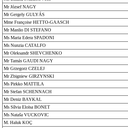
Mr József NAGY
Mr Gergely GULYÁS
Mme Françoise HETTO-GAASCH
Mr Manlio DI STEFANO
Ms Maria Edera SPADONI
Ms Nunzia CATALFO
Mr Oleksandr SHEVCHENKO
Mr Tamás GAUDI NAGY
Mr Grzegorz CZELEJ
Mr Zbigniew GIRZYNSKI
Ms Pirkko MATTILA
Mr Stefan SCHENNACH
Mr Deniz BAYKAL
Ms Sílvia Eloïsa BONET
Ms Nataša VUCKOVIC
M. Haluk KOÇ