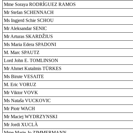
Mme Soraya RODRÍGUEZ RAMOS
Mr Stefan SCHENNACH
Ms Ingjerd Schie SCHOU
Mr Aleksandar SENIC
Mr Arturas SKARDŽIUS
Ms Maria Edera SPADONI
M. Marc SPAUTZ
Lord John E. TOMLINSON
Mr Ahmet Kutalmis TÜRKES
Ms Birute VESAITE
M. Eric VORUZ
Mr Viktor VOVK
Ms Nataša VUCKOVIC
Mr Piotr WACH
Mr Maciej WYDRZYNSKI
Mr Jordi XUCLÀ
Mme Marie-Jo ZIMMERMANN