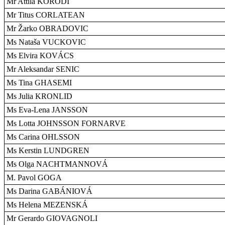
Mr Attila KORODI
Mr Titus CORLATEAN
Mr Žarko OBRADOVIC
Ms Nataša VUCKOVIC
Ms Elvira KOVÁCS
Mr Aleksandar SENIC
Ms Tina GHASEMI
Ms Julia KRONLID
Ms Eva-Lena JANSSON
Ms Lotta JOHNSSON FORNARVE
Ms Carina OHLSSON
Ms Kerstin LUNDGREN
Ms Olga NACHTMANNOVÁ
M. Pavol GOGA
Ms Darina GABÁNIOVÁ
Ms Helena MEZENSKÁ
Mr Gerardo GIOVAGNOLI