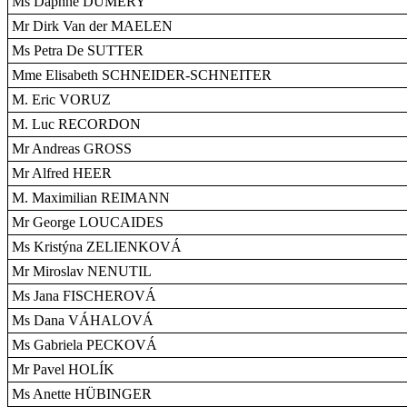
Ms Daphné DUMERY
Mr Dirk Van der MAELEN
Ms Petra De SUTTER
Mme Elisabeth SCHNEIDER-SCHNEITER
M. Eric VORUZ
M. Luc RECORDON
Mr Andreas GROSS
Mr Alfred HEER
M. Maximilian REIMANN
Mr George LOUCAIDES
Ms Kristýna ZELIENKOVÁ
Mr Miroslav NENUTIL
Ms Jana FISCHEROVÁ
Ms Dana VÁHALOVÁ
Ms Gabriela PECKOVÁ
Mr Pavel HOLÍK
Ms Anette HÜBINGER