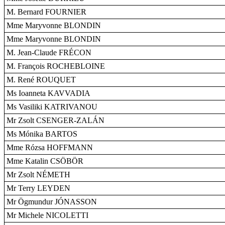
M. Bernard FOURNIER
Mme Maryvonne BLONDIN
Mme Maryvonne BLONDIN
M. Jean-Claude FRÉCON
M. François ROCHEBLOINE
M. René ROUQUET
Ms Ioanneta KAVVADIA
Ms Vasiliki KATRIVANOU
Mr Zsolt CSENGER-ZALÁN
Ms Mónika BARTOS
Mme Rózsa HOFFMANN
Mme Katalin CSÖBÖR
Mr Zsolt NÉMETH
Mr Terry LEYDEN
Mr Ögmundur JÓNASSON
Mr Michele NICOLETTI