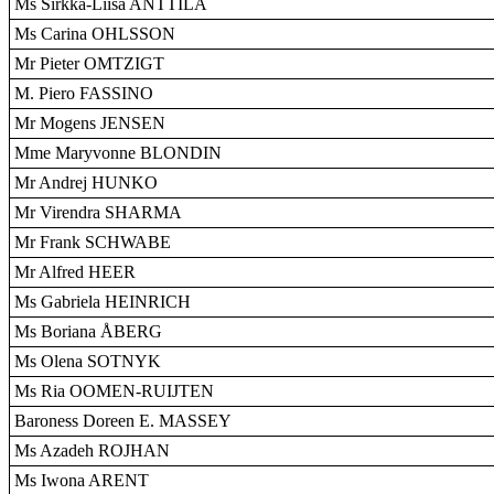
Ms Sirkka-Liisa ANTTILA
Ms Carina OHLSSON
Mr Pieter OMTZIGT
M. Piero FASSINO
Mr Mogens JENSEN
Mme Maryvonne BLONDIN
Mr Andrej HUNKO
Mr Virendra SHARMA
Mr Frank SCHWABE
Mr Alfred HEER
Ms Gabriela HEINRICH
Ms Boriana ÅBERG
Ms Olena SOTNYK
Ms Ria OOMEN-RUIJTEN
Baroness Doreen E. MASSEY
Ms Azadeh ROJHAN
Ms Iwona ARENT