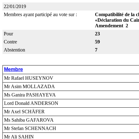
22/01/2019
Membres ayant participé au vote sur :
Compatibilité de la c
«Déclaration du Cai
Amendement 2
Pour
23
Contre
59
Abstention
7
Membre
Mr Rafael HUSEYNOV
Mr Asim MOLLAZADA
Ms Ganira PASHAYEVA
Lord Donald ANDERSON
Mr Axel SCHÄFER
Ms Sahiba GAFAROVA
Mr Stefan SCHENNACH
Mr Ali SAHIN