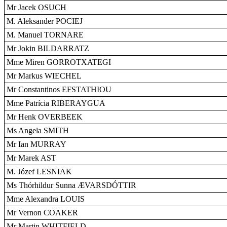
Mr Jacek OSUCH
M. Aleksander POCIEJ
M. Manuel TORNARE
Mr Jokin BILDARRATZ
Mme Miren GORROTXATEGI
Mr Markus WIECHEL
Mr Constantinos EFSTATHIOU
Mme Patrícia RIBERAYGUA
Mr Henk OVERBEEK
Ms Angela SMITH
Mr Ian MURRAY
Mr Marek AST
M. Józef LESNIAK
Ms Thórhildur Sunna ÆVARSDÓTTIR
Mme Alexandra LOUIS
Mr Vernon COAKER
Mr Martin WHITFIELD