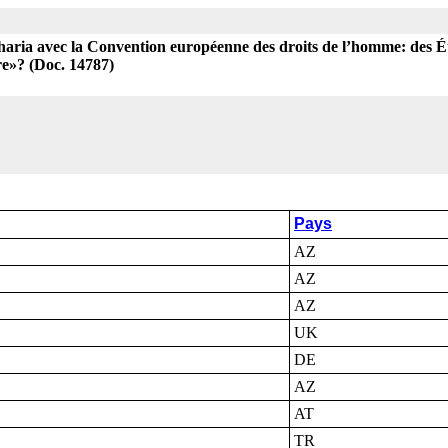
haria avec la Convention européenne des droits de l’homme: des Éta
re»? (Doc. 14787)
Pays
AZ
AZ
AZ
UK
DE
AZ
AT
TR