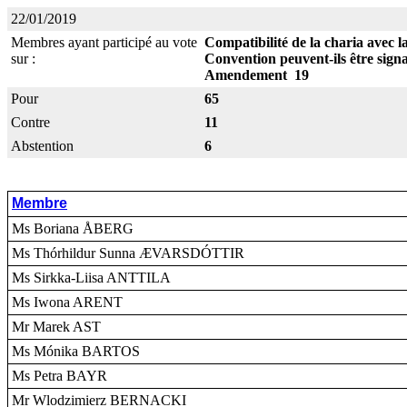
22/01/2019
Membres ayant participé au vote
Compatibilité de la charia avec 
sur :
Convention peuvent-ils être sign
Amendement 19
Pour
65
Contre
11
Abstention
6
Membre
Ms Boriana ÅBERG
Ms Thórhildur Sunna ÆVARSDÓTTIR
Ms Sirkka-Liisa ANTTILA
Ms Iwona ARENT
Mr Marek AST
Ms Mónika BARTOS
Ms Petra BAYR
Mr Wlodzimierz BERNACKI