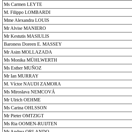
Ms Carmen LEYTE
M. Filippo LOMBARDI
Mme Alexandra LOUIS
Mr Alvise MANIERO
Mr Kestutis MASIULIS
Baroness Doreen E. MASSEY
Mr Asim MOLLAZADA
Ms Monika MÜHLWERTH
Ms Esther MUÑOZ
Mr Ian MURRAY
M. Víctor NAUDI ZAMORA
Ms Miroslava NEMCOVÁ
Mr Ulrich OEHME
Ms Carina OHLSSON
Mr Pieter OMTZIGT
Ms Ria OOMEN-RUIJTEN
Mr Andrea ORLANDO