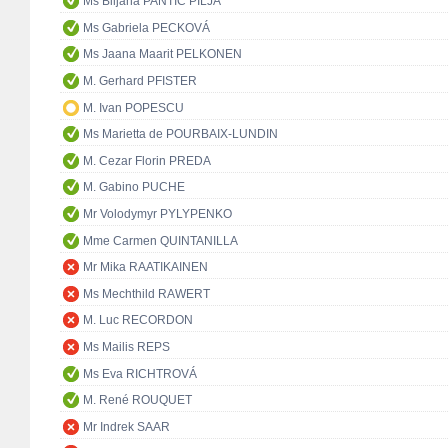
Ms Biljana PANTIĆ PILJA
Ms Gabriela PECKOVÁ
Ms Jaana Maarit PELKONEN
M. Gerhard PFISTER
M. Ivan POPESCU
Ms Marietta de POURBAIX-LUNDIN
M. Cezar Florin PREDA
M. Gabino PUCHE
Mr Volodymyr PYLYPENKO
Mme Carmen QUINTANILLA
Mr Mika RAATIKAINEN
Ms Mechthild RAWERT
M. Luc RECORDON
Ms Mailis REPS
Ms Eva RICHTROVÁ
M. René ROUQUET
Mr Indrek SAAR