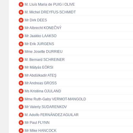
M. Lluís Maria de PUIG i OLIVE
M. Michel DREYFUS-SCHMIDT
Mr Dirk DEES
Mr Albrecht KONEČNÝ
Mr Jaakko LAAKSO
Mr Erik JURGENS
Mme Josette DURRIEU
M. Bernard SCHREINER
Mr Mátyás EÖRSI
Mr Abdülkadir ATEŞ
Mr Andreas GROSS
Ms Kristiina OJULAND
Mme Ruth-Gaby VERMOT-MANGOLD
Mr Valeriy SUDARENKOV
M. Adolfo FERNÁNDEZ AGUILAR
Mr Paul FLYNN
Mr Mike HANCOCK