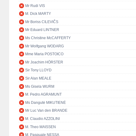
Mr Rudi VIS
M. Dick MARTY
Mr Boriss CILEVIČS
Mr Eduard LINTNER
Ms Christine McCAFFERTY
Mr Wolfgang WODARG
Mme Maria POSTOICO
Mr Joachim HÖRSTER
Sir Tony LLOYD
Sir Alan MEALE
Ms Gisela WURM
M. Pedro AGRAMUNT
Ms Dangutė MIKUTIENĖ
Mr Luc Van den BRANDE
M. Claudio AZZOLINI
M. Theo MAISSEN
M. Pasquale NESSA