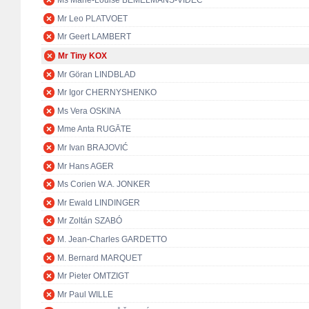
Ms Marie-Louise BEMELMANS-VIDEC
Mr Leo PLATVOET
Mr Geert LAMBERT
Mr Tiny KOX
Mr Göran LINDBLAD
Mr Igor CHERNYSHENKO
Ms Vera OSKINA
Mme Anta RUGĀTE
Mr Ivan BRAJOVIĆ
Mr Hans AGER
Ms Corien W.A. JONKER
Mr Ewald LINDINGER
Mr Zoltán SZABÓ
M. Jean-Charles GARDETTO
M. Bernard MARQUET
Mr Pieter OMTZIGT
Mr Paul WILLE