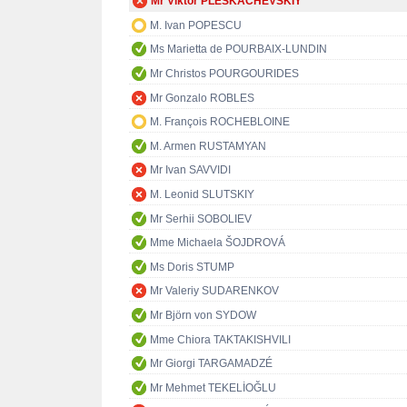
Mr Viktor PLESKACHEVSKIY
M. Ivan POPESCU
Ms Marietta de POURBAIX-LUNDIN
Mr Christos POURGOURIDES
Mr Gonzalo ROBLES
M. François ROCHEBLOINE
M. Armen RUSTAMYAN
Mr Ivan SAVVIDI
M. Leonid SLUTSKIY
Mr Serhii SOBOLIEV
Mme Michaela ŠOJDROVÁ
Ms Doris STUMP
Mr Valeriy SUDARENKOV
Mr Björn von SYDOW
Mme Chiora TAKTAKISHVILI
Mr Giorgi TARGAMADZÉ
Mr Mehmet TEKELİOĞLU