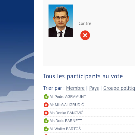
Contre
Tous les participants au vote
Trier par :
Membre
|
Pays
|
Groupe politi
M. Pedro AGRAMUNT
Mr Miloš ALIGRUDIĆ
Ms Donka BANOVIĆ
Ms Doris BARNETT
M. Walter BARTOŠ