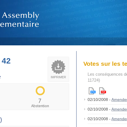
 42
Votes sur les 
Les conséquences de 
e
IMPRIMER
11724)
7
02/10/2008 -
Amende
Abstention
02/10/2008 -
Amende
)
02/10/2008 -
Amendem