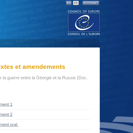
EN
FR
EXTRANET
textes et amendements
la guerre entre la Géorgie et la Russie (Doc.
ment 1
ment 2
ent oral