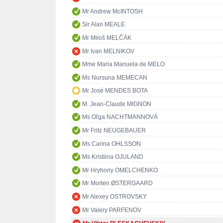
Mr Andrew McINTOSH
Sir Alan MEALE
Mr Miloš MELČÁK
Mr Ivan MELNIKOV
Mme Maria Manuela de MELO
Ms Nursuna MEMECAN
Mr José MENDES BOTA
M. Jean-Claude MIGNON
Ms Oľga NACHTMANNOVÁ
Mr Fritz NEUGEBAUER
Ms Carina OHLSSON
Ms Kristiina OJULAND
Mr Hryhoriy OMELCHENKO
Mr Morten ØSTERGAARD
Mr Alexey OSTROVSKY
Mr Valery PARFENOV