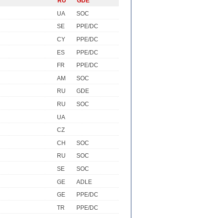
RU
GDE
UA
SOC
SE
PPE/DC
CY
PPE/DC
ES
PPE/DC
FR
PPE/DC
AM
SOC
RU
GDE
RU
SOC
UA
CZ
CH
SOC
RU
SOC
SE
SOC
GE
ADLE
GE
PPE/DC
TR
PPE/DC