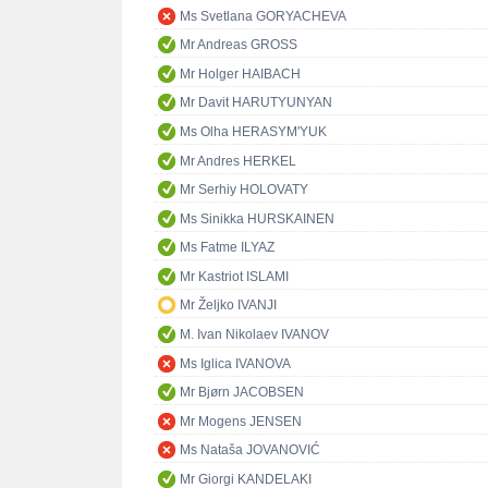
Ms Svetlana GORYACHEVA
Mr Andreas GROSS
Mr Holger HAIBACH
Mr Davit HARUTYUNYAN
Ms Olha HERASYM'YUK
Mr Andres HERKEL
Mr Serhiy HOLOVATY
Ms Sinikka HURSKAINEN
Ms Fatme ILYAZ
Mr Kastriot ISLAMI
Mr Željko IVANJI
M. Ivan Nikolaev IVANOV
Ms Iglica IVANOVA
Mr Bjørn JACOBSEN
Mr Mogens JENSEN
Ms Nataša JOVANOVIĆ
Mr Giorgi KANDELAKI