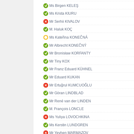
Ms Birgen KELEŞ
Ms Krista KIURU
Mr Serhii KIVALOV
M. Haluk KOÇ
Ms Kateřina KONEČNÁ
Mr Albrecht KONEČNÝ
Mr Bronisław KORFANTY
Mr Tiny KOX
Mr Franz Eduard KÜHNEL
Mr Eduard KUKAN
Mr Ertuğrul KUMCUOĞLU
Mr Göran LINDBLAD
Mr René van der LINDEN
M. François LONCLE
Ms Yuliya LOVOCHKINA
Ms Kerstin LUNDGREN
Mr Yevhen MARMAZOV