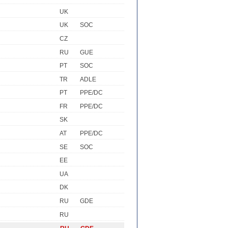
UK
UK
SOC
CZ
RU
GUE
PT
SOC
TR
ADLE
PT
PPE/DC
FR
PPE/DC
SK
AT
PPE/DC
SE
SOC
EE
UA
DK
RU
GDE
RU