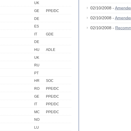
UK
02/10/2008 -
Amende
GE
PPE/DC
02/10/2008 -
Amende
DE
ES
02/10/2008 -
Recomm
IT
GDE
DE
HU
ADLE
UK
RU
PT
HR
SOC
RO
PPE/DC
GE
PPE/DC
IT
PPE/DC
MC
PPE/DC
NO
LU