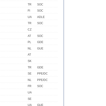
TR
SOC
FI
SOC
UA
ADLE
TR
SOC
CZ
AT
SOC
PL
GDE
NL
GUE
AT
SK
TR
GDE
SE
PPE/DC
NL
PPE/DC
FR
SOC
UA
SE
UA
GUE