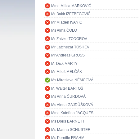
Mme Milica MARKOVIĆ
Mr Bakir IZETBEGOVIĆ
Mr Mladen IVANIĆ
Ms Alma ČOLO
Mr Zhivko TODOROV
Mr Latchezar TOSHEV
Mr Andreas GROSS
M. Dick MARTY
Mr Miloš MELČÁK
Ms Miroslava NĚMCOVÁ
M. Walter BARTOŠ
Ms Anna ČURDOVÁ
Ms Alena GAJDŮŠKOVÁ
Mme Kateřina JACQUES
Ms Doris BARNETT
Ms Marina SCHUSTER
Ms Pernille FRAHM