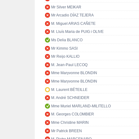
Mr Silver MEIKAR
Mr Arcadio DÍAZ TEJERA
M. Miguel ARIAS CAÑETE
M. Lluís Maria de PUIG i OLIVE
Ms Delia BLANCO
Mr Kimmo SASI
Mr Reijo KALLIO
M. Jean-Paul LECOQ
Mme Maryvonne BLONDIN
Mme Maryvonne BLONDIN
M. Laurent BÉTEILLE
M. André SCHNEIDER
Mme Muriel MARLAND-MILITELLO
M. Georges COLOMBIER
Mme Christine MARIN
Mr Patrick BREEN