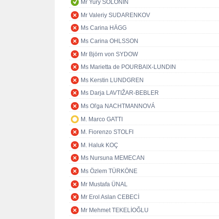
Mr Yury SOLONIN
Mr Valeriy SUDARENKOV
Ms Carina HÄGG
Ms Carina OHLSSON
Mr Björn von SYDOW
Ms Marietta de POURBAIX-LUNDIN
Ms Kerstin LUNDGREN
Ms Darja LAVTIŽAR-BEBLER
Ms Oľga NACHTMANNOVÁ
M. Marco GATTI
M. Fiorenzo STOLFI
M. Haluk KOÇ
Ms Nursuna MEMECAN
Ms Özlem TÜRKÖNE
Mr Mustafa ÜNAL
Mr Erol Aslan CEBECİ
Mr Mehmet TEKELİOĞLU