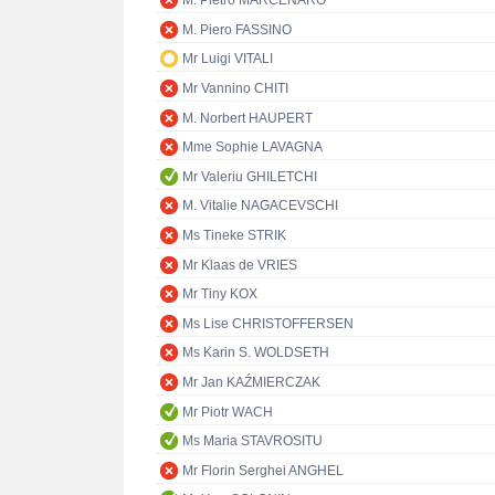
M. Pietro MARCENARO
M. Piero FASSINO
Mr Luigi VITALI
Mr Vannino CHITI
M. Norbert HAUPERT
Mme Sophie LAVAGNA
Mr Valeriu GHILETCHI
M. Vitalie NAGACEVSCHI
Ms Tineke STRIK
Mr Klaas de VRIES
Mr Tiny KOX
Ms Lise CHRISTOFFERSEN
Ms Karin S. WOLDSETH
Mr Jan KAŹMIERCZAK
Mr Piotr WACH
Ms Maria STAVROSITU
Mr Florin Serghei ANGHEL