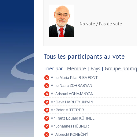
No vote / Pas de vote
Tous les participants au vote
Trier par :
Membre
|
Pays
|
Groupe politi
Mme Maria Pilar RIBA FONT
Mme Naira ZOHRABYAN
Mr Artsruni AGHAJANYAN
Mr Davit HARUTYUNYAN
Mr Peter MITTERER
Mr Franz Eduard KÜHNEL
Mr Johannes HÜBNER
Mr Albrecht KONEČNÝ