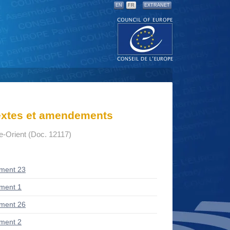
EN
FR
EXTRANET
textes et amendements
e-Orient (Doc. 12117)
ment 23
ment 1
ment 26
ment 2