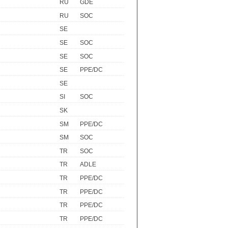
RU
GDE
RU
SOC
SE
SE
SOC
SE
SOC
SE
PPE/DC
SE
SI
SOC
SK
SM
PPE/DC
SM
SOC
TR
SOC
TR
ADLE
TR
PPE/DC
TR
PPE/DC
TR
PPE/DC
TR
PPE/DC