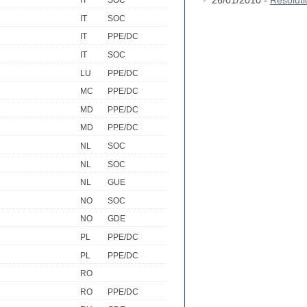
26/01/2010 -
Résolut
IT
SOC
IT
SOC
IT
PPE/DC
IT
SOC
LU
PPE/DC
MC
PPE/DC
MD
PPE/DC
MD
PPE/DC
NL
SOC
NL
SOC
NL
GUE
NO
SOC
NO
GDE
PL
PPE/DC
PL
PPE/DC
RO
RO
PPE/DC