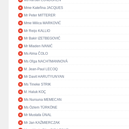
Ms Kerstin LUNDGREN
Mme Kateřina JACQUES
Mr Peter MITTERER
Mme Milica MARKOVIĆ
Mr Reijo KALLIO
Mr Bakir IZETBEGOVIĆ
Mr Mladen IVANIĆ
Ms Alma ČOLO
Ms Oľga NACHTMANNOVÁ
M. Jean-Paul LECOQ
Mr Davit HARUTYUNYAN
Ms Tineke STRIK
M. Haluk KOÇ
Ms Nursuna MEMECAN
Ms Özlem TÜRKÖNE
Mr Mustafa ÜNAL
Mr Jan KAŹMIERCZAK