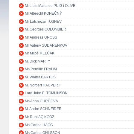
M. Lluís Maria de PUIG i OLIVE
Mr Albrecht KONEČNÝ
Mr Latchezar TOSHEV
M. Georges COLOMBIER
Mr Andreas GROSS
Mr Valeriy SUDARENKOV
Mr Miloš MELČÁK
M. Dick MARTY
Ms Pernille FRAHM
M. Walter BARTOŠ
M. Norbert HAUPERT
Lord John E. TOMLINSON
Ms Anna ČURDOVÁ
M. André SCHNEIDER
Mr Ruhi AÇIKGÖZ
Ms Carina HÄGG
Ms Carina OHLSSON