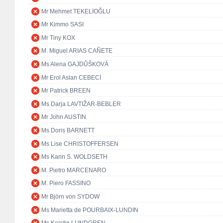
Mr Mehmet TEKELİOĞLU
Mr Kimmo SASI
Mr Tiny KOX
M. Miguel ARIAS CAÑETE
Ms Alena GAJDŮŠKOVÁ
Mr Erol Aslan CEBECİ
Mr Patrick BREEN
Ms Darja LAVTIŽAR-BEBLER
Mr John AUSTIN
Ms Doris BARNETT
Ms Lise CHRISTOFFERSEN
Ms Karin S. WOLDSETH
M. Pietro MARCENARO
M. Piero FASSINO
Mr Björn von SYDOW
Ms Marietta de POURBAIX-LUNDIN