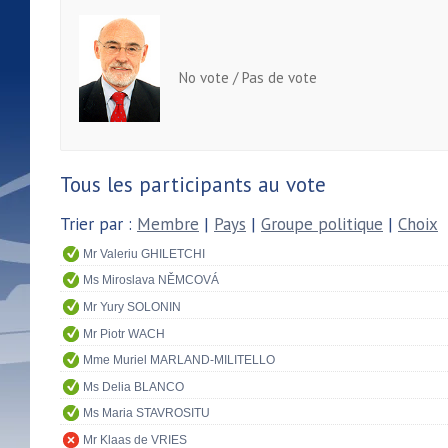
No vote / Pas de vote
Tous les participants au vote
Trier par :
Membre
|
Pays
|
Groupe politique
|
Choix
Mr Valeriu GHILETCHI
Ms Miroslava NĚMCOVÁ
Mr Yury SOLONIN
Mr Piotr WACH
Mme Muriel MARLAND-MILITELLO
Ms Delia BLANCO
Ms Maria STAVROSITU
Mr Klaas de VRIES