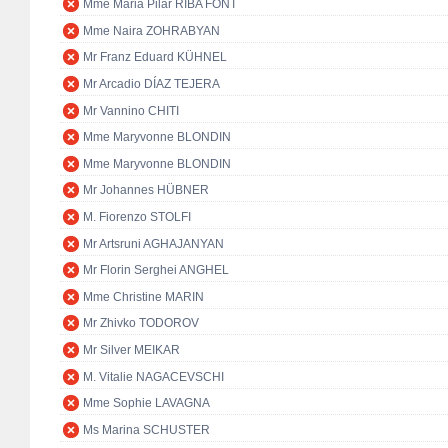
Mme Maria Pilar RIBA FONT
Mme Naira ZOHRABYAN
Mr Franz Eduard KÜHNEL
Mr Arcadio DÍAZ TEJERA
Mr Vannino CHITI
Mme Maryvonne BLONDIN
Mme Maryvonne BLONDIN
Mr Johannes HÜBNER
M. Fiorenzo STOLFI
Mr Artsruni AGHAJANYAN
Mr Florin Serghei ANGHEL
Mme Christine MARIN
Mr Zhivko TODOROV
Mr Silver MEIKAR
M. Vitalie NAGACEVSCHI
Mme Sophie LAVAGNA
Ms Marina SCHUSTER