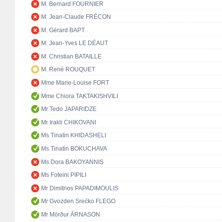
M. Bernard FOURNIER
M. Jean-Claude FRÉCON
M. Gérard BAPT
M. Jean-Yves LE DÉAUT
M. Christian BATAILLE
M. René ROUQUET
Mme Marie-Louise FORT
Mme Chiora TAKTAKISHVILI
Mr Tedo JAPARIDZE
Mr Irakli CHIKOVANI
Ms Tinatin KHIDASHELI
Ms Tinatin BOKUCHAVA
Ms Dora BAKOYANNIS
Ms Foteini PIPILI
Mr Dimitrios PAPADIMOULIS
Mr Gvozden Srećko FLEGO
Mr Mörður ÁRNASON