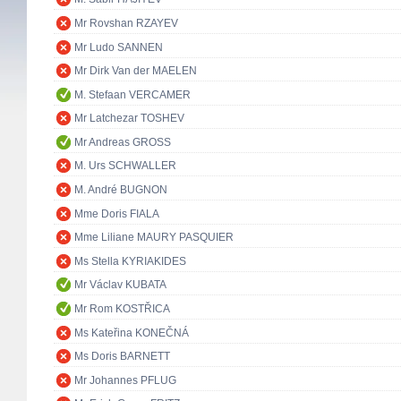
Mr Rovshan RZAYEV
Mr Ludo SANNEN
Mr Dirk Van der MAELEN
M. Stefaan VERCAMER
Mr Latchezar TOSHEV
Mr Andreas GROSS
M. Urs SCHWALLER
M. André BUGNON
Mme Doris FIALA
Mme Liliane MAURY PASQUIER
Ms Stella KYRIAKIDES
Mr Václav KUBATA
Mr Rom KOSTŘICA
Ms Kateřina KONEČNÁ
Ms Doris BARNETT
Mr Johannes PFLUG