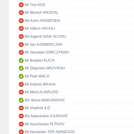
Mr Tiny KOX
Mr Øyvind VAKSDAL
Ms Karin ANDERSEN
Mr Håkon HAUGLI
Ms Ingjerd Schie SCHOU
Mr Jan KAŹMIERCZAK
Mr Jarosław GÓRCZYŃSKI
Mr Bogdan KLICH
Mr Zbigniew GIRZYŃSKI
Mr Piotr WACH
Mr António BRAGA
Mr Miloš ALIGRUDIĆ
Ms Vesna MARJANOVIĆ
Mr Vladimir ILIĆ
Ms Aleksandra DJUROVIĆ
Mr Vyacheslav FETISOV
Mr Alexander TER-AVANESOV