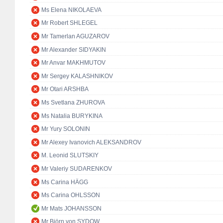
Ms Elena NIKOLAEVA
Mr Robert SHLEGEL
Mr Tamerlan AGUZAROV
Mr Alexander SIDYAKIN
Mr Anvar MAKHMUTOV
Mr Sergey KALASHNIKOV
Mr Otari ARSHBA
Ms Svetlana ZHUROVA
Ms Natalia BURYKINA
Mr Yury SOLONIN
Mr Alexey Ivanovich ALEKSANDROV
M. Leonid SLUTSKIY
Mr Valeriy SUDARENKOV
Ms Carina HÄGG
Ms Carina OHLSSON
Mr Mats JOHANSSON
Mr Björn von SYDOW