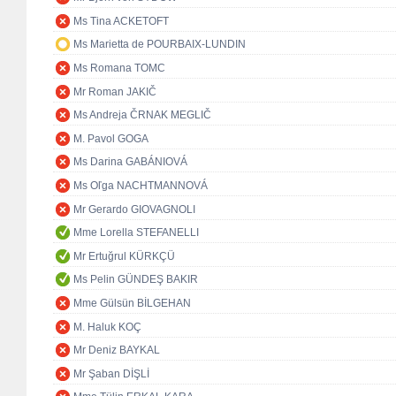
Ms Tina ACKETOFT
Ms Marietta de POURBAIX-LUNDIN
Ms Romana TOMC
Mr Roman JAKIČ
Ms Andreja ČRNAK MEGLIČ
M. Pavol GOGA
Ms Darina GABÁNIOVÁ
Ms Oľga NACHTMANNOVÁ
Mr Gerardo GIOVAGNOLI
Mme Lorella STEFANELLI
Mr Ertuğrul KÜRKÇÜ
Ms Pelin GÜNDEŞ BAKIR
Mme Gülsün BİLGEHAN
M. Haluk KOÇ
Mr Deniz BAYKAL
Mr Şaban DİŞLİ