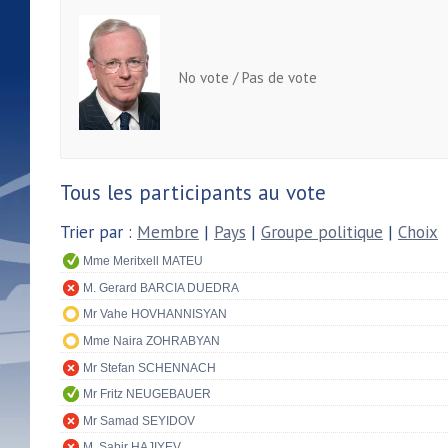
No vote / Pas de vote
Tous les participants au vote
Trier par :
Membre
|
Pays
|
Groupe politique
|
Choix
Mme Meritxell MATEU
M. Gerard BARCIA DUEDRA
Mr Vahe HOVHANNISYAN
Mme Naira ZOHRABYAN
Mr Stefan SCHENNACH
Mr Fritz NEUGEBAUER
Mr Samad SEYIDOV
M. Sabir HAJIYEV