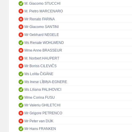
M. Giacomo STUCCHI
M. Pietro MARCENARO
Mr Renato FARINA
Mr Giacomo SANTINI
Mr Gebhard NEGELE
Ms Renate WOHLWEND
Mme Anne BRASSEUR
M. Norbert HAUPERT
Mr Boriss CILEVIČS
Ms Lolita ČIGĀNE
Ms Inese LĪBIŅA-EGNERE
Ms Liliana PALIHOVICI
Mme Corina FUSU
Mr Valeriu GHILETCHI
Mr Grigore PETRENCO
Mr Peter van DIJK
Mr Hans FRANKEN