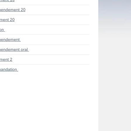
mendement 20
ment 20
ion
mendement
endement oral
ment 2
andation