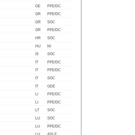
GE
PPE/DC
GR
PPE/DC
GR
SOC
GR
PPE/DC
HR
SOC
HU
NI
IS
SOC
IT
PPE/DC
IT
PPE/DC
IT
SOC
IT
GDE
LI
PPE/DC
LI
PPE/DC
LT
SOC
LU
SOC
LU
PPE/DC
LU
ADLE