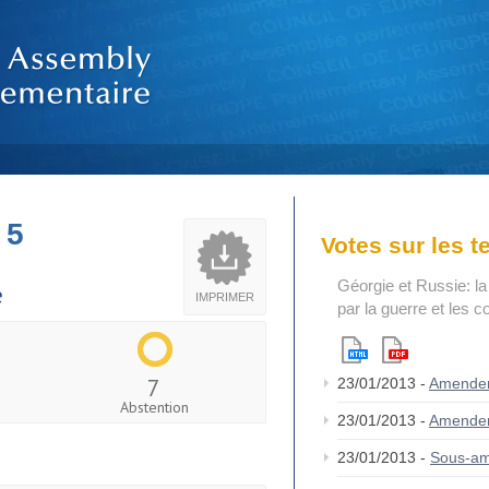
 5
Votes sur les 
Géorgie et Russie: la
e
IMPRIMER
par la guerre et les c
7
23/01/2013 -
Amende
Abstention
23/01/2013 -
Amende
23/01/2013 -
Sous-a