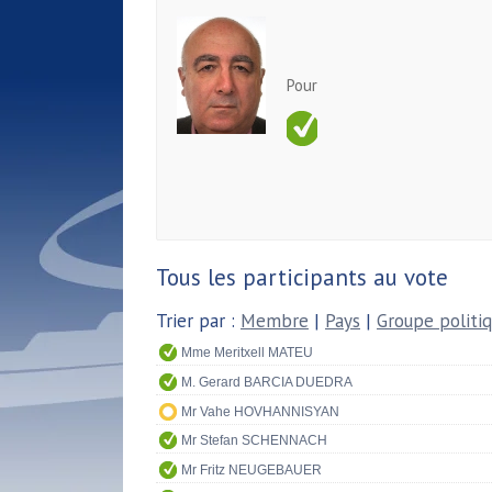
Pour
Tous les participants au vote
Trier par :
Membre
|
Pays
|
Groupe politi
Mme Meritxell MATEU
M. Gerard BARCIA DUEDRA
Mr Vahe HOVHANNISYAN
Mr Stefan SCHENNACH
Mr Fritz NEUGEBAUER