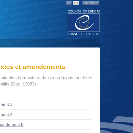
EN
FR
EXTRANET
textes et amendements
 situation humanitaire dans les régions touchées
onflits (Doc. 13083)
ment 3
ment 4
mendement 5