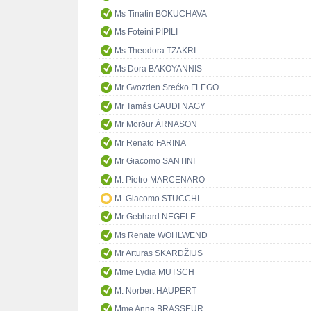
Ms Tinatin BOKUCHAVA
Ms Foteini PIPILI
Ms Theodora TZAKRI
Ms Dora BAKOYANNIS
Mr Gvozden Srećko FLEGO
Mr Tamás GAUDI NAGY
Mr Mörður ÁRNASON
Mr Renato FARINA
Mr Giacomo SANTINI
M. Pietro MARCENARO
M. Giacomo STUCCHI
Mr Gebhard NEGELE
Ms Renate WOHLWEND
Mr Arturas SKARDŽIUS
Mme Lydia MUTSCH
M. Norbert HAUPERT
Mme Anne BRASSEUR