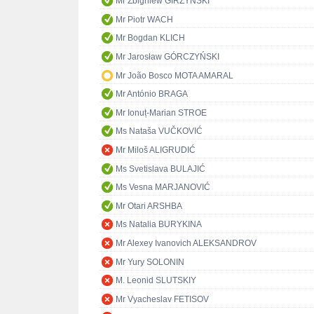
Mr Zbigniew GIRZYŃSKI
Mr Piotr WACH
Mr Bogdan KLICH
Mr Jarosław GÓRCZYŃSKI
Mr João Bosco MOTA AMARAL
Mr António BRAGA
Mr Ionuț-Marian STROE
Ms Nataša VUČKOVIĆ
Mr Miloš ALIGRUDIĆ
Ms Svetislava BULAJIĆ
Ms Vesna MARJANOVIĆ
Mr Otari ARSHBA
Ms Natalia BURYKINA
Mr Alexey Ivanovich ALEKSANDROV
Mr Yury SOLONIN
M. Leonid SLUTSKIY
Mr Vyacheslav FETISOV