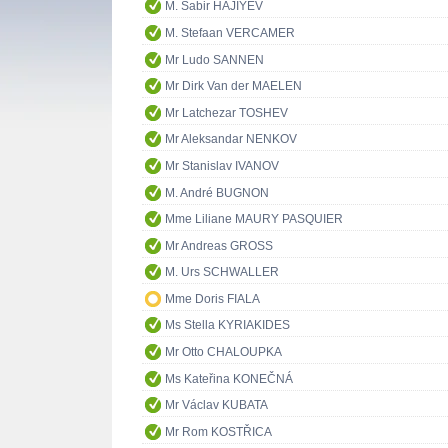
M. Sabir HAJIYEV
M. Stefaan VERCAMER
Mr Ludo SANNEN
Mr Dirk Van der MAELEN
Mr Latchezar TOSHEV
Mr Aleksandar NENKOV
Mr Stanislav IVANOV
M. André BUGNON
Mme Liliane MAURY PASQUIER
Mr Andreas GROSS
M. Urs SCHWALLER
Mme Doris FIALA
Ms Stella KYRIAKIDES
Mr Otto CHALOUPKA
Ms Kateřina KONEČNÁ
Mr Václav KUBATA
Mr Rom KOSTŘICA