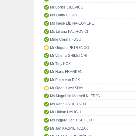
Mr Boriss CILEVIČS
Ms Lolita ČIGĀNE
Ms Inese LĪBIŅA-EGNERE
Ms Liliana PALIHOVICI
Mme Corina FUSU
Mr Grigore PETRENCO
Mr Valeriu GHILETCHI
Mr Tiny KOX
Mr Hans FRANKEN
Mr Peter van DIJK
Mr Øyvind VAKSDAL
Ms Magnhild Meltveit KLEPPA
Ms Karin ANDERSEN
Mr Håkon HAUGLI
Ms Ingjerd Schie SCHOU
Mr Jan KAŹMIERCZAK