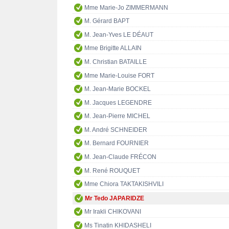
Mme Marie-Jo ZIMMERMANN
M. Gérard BAPT
M. Jean-Yves LE DÉAUT
Mme Brigitte ALLAIN
M. Christian BATAILLE
Mme Marie-Louise FORT
M. Jean-Marie BOCKEL
M. Jacques LEGENDRE
M. Jean-Pierre MICHEL
M. André SCHNEIDER
M. Bernard FOURNIER
M. Jean-Claude FRÉCON
M. René ROUQUET
Mme Chiora TAKTAKISHVILI
Mr Tedo JAPARIDZE
Mr Irakli CHIKOVANI
Ms Tinatin KHIDASHELI