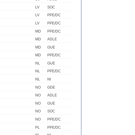
LV
SOC
LV
PPE/DC
LV
PPE/DC
MD
PPE/DC
MD
ADLE
MD
GUE
MD
PPE/DC
NL
GUE
NL
PPE/DC
NL
NI
NO
GDE
NO
ADLE
NO
GUE
NO
SOC
NO
PPE/DC
PL
PPE/DC