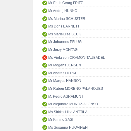
Mr Erich Georg FRITZ
Mr Andrej HUNKO
Ms Marina SCHUSTER
Ms Doris BARNETT
Ms Marieluise BECK
Mr Johannes PFLUG
Mr Jerzy MONTAG
Ms Viola von CRAMON-TAUBADEL
Mr Mogens JENSEN
Mr Andres HERKEL
Mr Margus HANSON
Mr Rubén MORENO PALANQUES
M. Pedro AGRAMUNT
Mr Alejandro MUÑOZ-ALONSO
Ms Sirkka-Liisa ANTTILA
Mr Kimmo SASI
Ms Susanna HUOVINEN