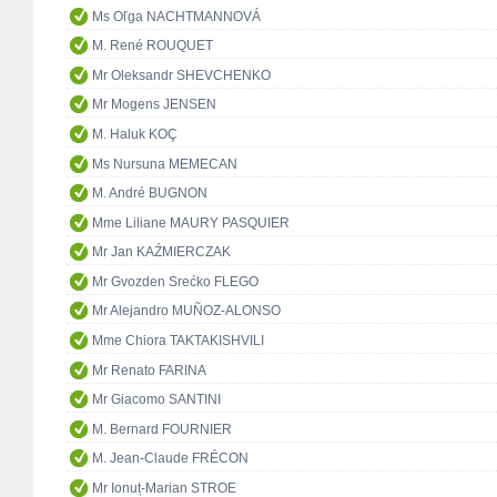
Ms Oľga NACHTMANNOVÁ
M. René ROUQUET
Mr Oleksandr SHEVCHENKO
Mr Mogens JENSEN
M. Haluk KOÇ
Ms Nursuna MEMECAN
M. André BUGNON
Mme Liliane MAURY PASQUIER
Mr Jan KAŹMIERCZAK
Mr Gvozden Srećko FLEGO
Mr Alejandro MUÑOZ-ALONSO
Mme Chiora TAKTAKISHVILI
Mr Renato FARINA
Mr Giacomo SANTINI
M. Bernard FOURNIER
M. Jean-Claude FRÉCON
Mr Ionuț-Marian STROE