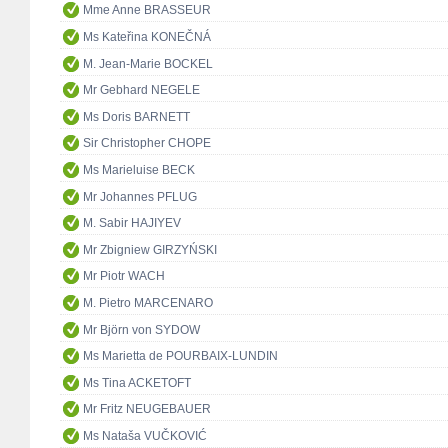
Mme Anne BRASSEUR
Ms Kateřina KONEČNÁ
M. Jean-Marie BOCKEL
Mr Gebhard NEGELE
Ms Doris BARNETT
Sir Christopher CHOPE
Ms Marieluise BECK
Mr Johannes PFLUG
M. Sabir HAJIYEV
Mr Zbigniew GIRZYŃSKI
Mr Piotr WACH
M. Pietro MARCENARO
Mr Björn von SYDOW
Ms Marietta de POURBAIX-LUNDIN
Ms Tina ACKETOFT
Mr Fritz NEUGEBAUER
Ms Nataša VUČKOVIĆ