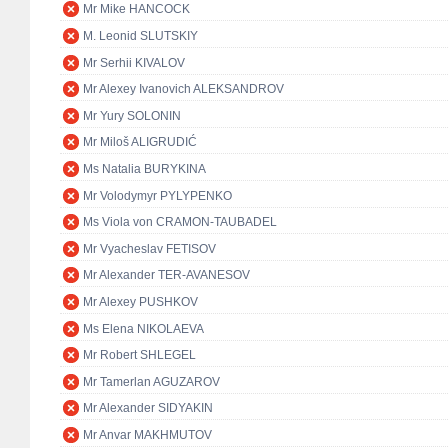
Mr Mike HANCOCK
M. Leonid SLUTSKIY
Mr Serhii KIVALOV
Mr Alexey Ivanovich ALEKSANDROV
Mr Yury SOLONIN
Mr Miloš ALIGRUDIĆ
Ms Natalia BURYKINA
Mr Volodymyr PYLYPENKO
Ms Viola von CRAMON-TAUBADEL
Mr Vyacheslav FETISOV
Mr Alexander TER-AVANESOV
Mr Alexey PUSHKOV
Ms Elena NIKOLAEVA
Mr Robert SHLEGEL
Mr Tamerlan AGUZAROV
Mr Alexander SIDYAKIN
Mr Anvar MAKHMUTOV