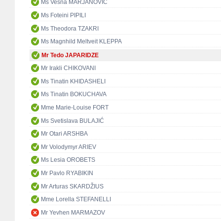
Ms Vesna MARJANOVIĆ
Ms Foteini PIPILI
Ms Theodora TZAKRI
Ms Magnhild Meltveit KLEPPA
Mr Tedo JAPARIDZE
Mr Irakli CHIKOVANI
Ms Tinatin KHIDASHELI
Ms Tinatin BOKUCHAVA
Mme Marie-Louise FORT
Ms Svetislava BULAJIĆ
Mr Otari ARSHBA
Mr Volodymyr ARIEV
Ms Lesia OROBETS
Mr Pavlo RYABIKIN
Mr Arturas SKARDŽIUS
Mme Lorella STEFANELLI
Mr Yevhen MARMAZOV