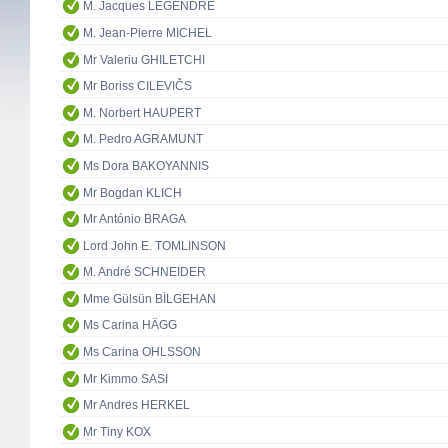
M. Jacques LEGENDRE
M. Jean-Pierre MICHEL
Mr Valeriu GHILETCHI
Mr Boriss CILEVIČS
M. Norbert HAUPERT
M. Pedro AGRAMUNT
Ms Dora BAKOYANNIS
Mr Bogdan KLICH
Mr António BRAGA
Lord John E. TOMLINSON
M. André SCHNEIDER
Mme Gülsün BİLGEHAN
Ms Carina HÄGG
Ms Carina OHLSSON
Mr Kimmo SASI
Mr Andres HERKEL
Mr Tiny KOX