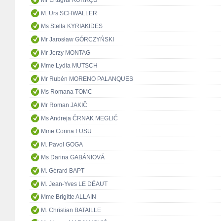
Mr Ertuğrul KÜRKÇÜ
M. Urs SCHWALLER
Ms Stella KYRIAKIDES
Mr Jarosław GÓRCZYŃSKI
Mr Jerzy MONTAG
Mme Lydia MUTSCH
Mr Rubén MORENO PALANQUES
Ms Romana TOMC
Mr Roman JAKIČ
Ms Andreja ČRNAK MEGLIČ
Mme Corina FUSU
M. Pavol GOGA
Ms Darina GABÁNIOVÁ
M. Gérard BAPT
M. Jean-Yves LE DÉAUT
Mme Brigitte ALLAIN
M. Christian BATAILLE