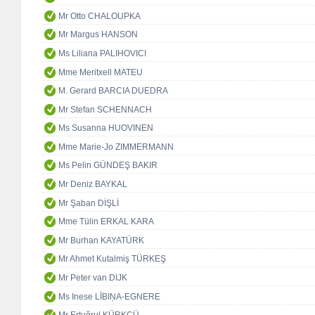
Mr Otto CHALOUPKA
Mr Margus HANSON
Ms Liliana PALIHOVICI
Mme Meritxell MATEU
M. Gerard BARCIA DUEDRA
Mr Stefan SCHENNACH
Ms Susanna HUOVINEN
Mme Marie-Jo ZIMMERMANN
Ms Pelin GÜNDEŞ BAKIR
Mr Deniz BAYKAL
Mr Şaban DİŞLİ
Mme Tülin ERKAL KARA
Mr Burhan KAYATÜRK
Mr Ahmet Kutalmiş TÜRKEŞ
Mr Peter van DIJK
Ms Inese LĪBIŅA-EGNERE