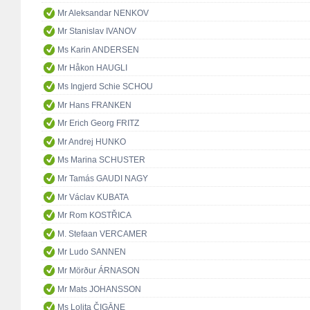
Mr Aleksandar NENKOV
Mr Stanislav IVANOV
Ms Karin ANDERSEN
Mr Håkon HAUGLI
Ms Ingjerd Schie SCHOU
Mr Hans FRANKEN
Mr Erich Georg FRITZ
Mr Andrej HUNKO
Ms Marina SCHUSTER
Mr Tamás GAUDI NAGY
Mr Václav KUBATA
Mr Rom KOSTŘICA
M. Stefaan VERCAMER
Mr Ludo SANNEN
Mr Mörður ÁRNASON
Mr Mats JOHANSSON
Ms Lolita ČIGĀNE